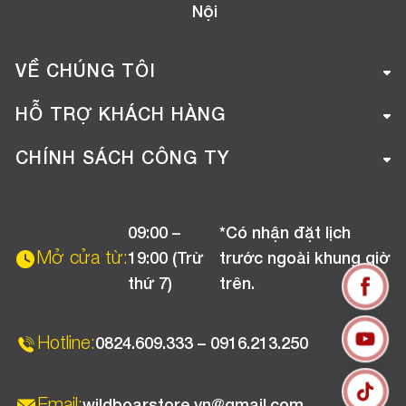
Nội
VỀ CHÚNG TÔI
Giới thiệu công ty
HỖ TRỢ KHÁCH HÀNG
Tuyển dụng
Hướng dẫn mua hàng online
CHÍNH SÁCH CÔNG TY
Liên hệ
Hướng dẫn thanh toán
Chính sách đổi trả
Chương trình khuyến mãi
09:00 –
*Có nhận đặt lịch
Chính sách bảo hành
Mở cửa từ:
19:00 (Trừ
trước ngoài khung giờ
Chính sách CSKH (Doanh nghiệp)
thứ 7)
trên.
Chính sách vận chuyển, kiểm hàng
Hotline:
0824.609.333 – 0916.213.250