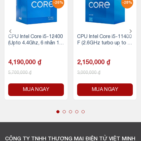
-26%
-28%
CPU Intel Core i5-12400
CPU Intel Core i5-11400
(Upto 4.4Ghz, 6 nhân 12
F (2.6GHz turbo up to 4.
luồng, 18MB Cache, 65
4Ghz, 6 nhân 12 luồng, 1
W) – Socket Intel LGA 1
2MB Cache, 65W)
700
4,190,000
₫
2,150,000
₫
5,700,000
₫
3,000,000
₫
MUA NGAY
MUA NGAY
CÔNG TY TNHH THƯƠNG MẠI ĐIỆN TỬ VIỆT MINH