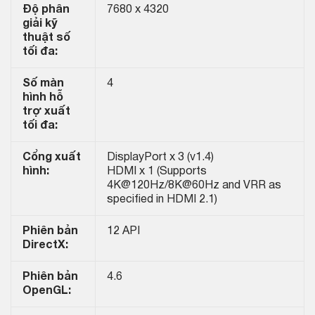
Độ phân
7680 x 4320
giải kỹ
thuật số
tối đa:
Số màn
4
hình hỗ
trợ xuất
tối đa:
Cổng xuất
DisplayPort x 3 (v1.4)
hình:
HDMI x 1 (Supports
4K@120Hz/8K@60Hz and VRR as
specified in HDMI 2.1)
Phiên bản
12 API
DirectX:
Phiên bản
4.6
OpenGL: