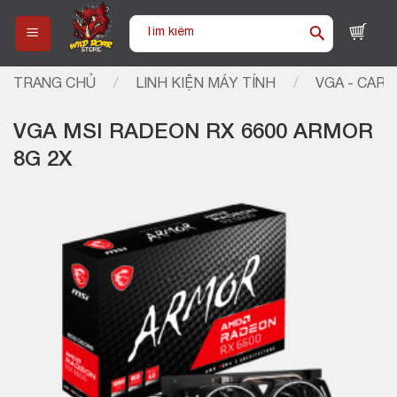
Skip
Tìm
to
kiếm:
content
TRANG CHỦ
/
LINH KIỆN MÁY TÍNH
/
VGA - CARD
VGA MSI RADEON RX 6600 ARMOR
8G 2X