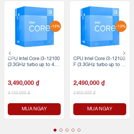
-16%
-13%
CPU Intel Core i3-12100
CPU Intel Core i3-12100
(3.3GHz turbo up to 4.3
F (3.3GHz turbo up to 4.
GHz, 4 nhân 8 luồng, 12
3GHz, 4 nhân 8 luồng, 12
MB Cache, 58W)- Sock
MB Cache, 58W)
et Intel LGA 1700)
3,490,000
₫
2,490,000
₫
4,150,000
₫
2,850,000
₫
MUA NGAY
MUA NGAY