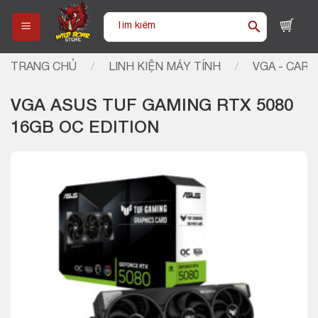
Skip
Tìm
to
kiếm:
content
TRANG CHỦ
/
LINH KIỆN MÁY TÍNH
/
VGA - CARD
VGA ASUS TUF GAMING RTX 5080
16GB OC EDITION