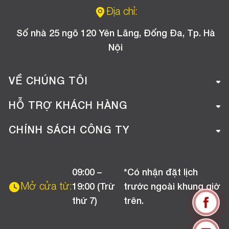
Địa chỉ:
Số nhà 25 ngõ 120 Yên Lãng, Đống Đa, Tp. Hà
Nội
VỀ CHÚNG TÔI
Giới thiệu công ty
HỖ TRỢ KHÁCH HÀNG
Tuyển dụng
Hướng dẫn mua hàng online
CHÍNH SÁCH CÔNG TY
Liên hệ
Hướng dẫn thanh toán
Chính sách đổi trả
Chương trình khuyến mãi
09:00 –
*Có nhận đặt lịch
Chính sách bảo hành
Mở cửa từ:
19:00 (Trừ
trước ngoài khung giờ
Chính sách CSKH (Doanh nghiệp)
thứ 7)
trên.
Chính sách vận chuyển, kiểm hàng