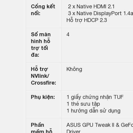
Cổng kết
2 x Native HDMI 2.1
nối:
3 x Native DisplayPort 1.4
Hỗ trợ HDCP 2.3
Số màn
4
hình hỗ
trợ tối
đa:
Hỗ trợ
Không
NVlink/
Crossfire:
Phụ kiện:
1 giấy chứng nhận TUF
1 thẻ sưu tập
1 hướng dẫn sử dụng
Phần
ASUS GPU Tweak II & GeFo
mềm hỗ
Driver