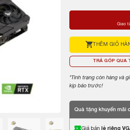
gốc
hiện
là:
tại
13,500,000 ₫
là:
Giao t
12,500,000 ₫
THÊM
GIỎ HÀ
TRẢ GÓP QUA T
*Tình trạng còn hàng và 
kịp báo trước!
Quà tặng khuyến mãi
Giá bán
lẻ riêng V