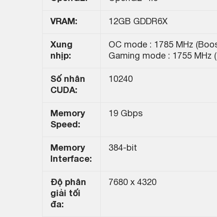
VRAM:
12GB GDDR6X
Xung
OC mode : 1785 MHz (Boos
nhịp:
Gaming mode : 1755 MHz (
Số nhân
10240
CUDA:
Memory
19 Gbps
Speed:
Memory
384-bit
Interface:
Độ phân
7680 x 4320
giải tối
đa: