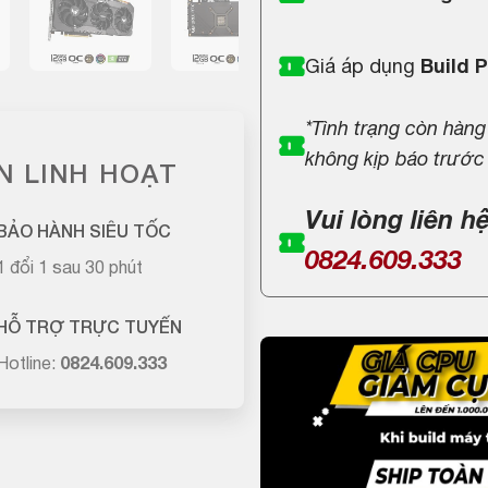
Giá áp dụng
Build 
*Tình trạng còn hàng
không kịp báo trước
N LINH HOẠT
Vui lòng liên h
BẢO HÀNH SIÊU TỐC
0824.609.333
1 đổi 1 sau 30 phút
HỖ TRỢ TRỰC TUYẾN
Hotline:
0824.609.333