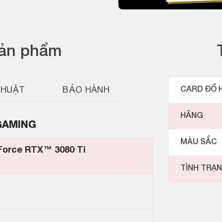
sản phẩm
THUẬT
BẢO HÀNH
CARD ĐỒ 
HÃNG
 GAMING
MÀU SẮC
Force RTX™ 3080 Ti
TÌNH TRẠ