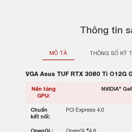
Thông tin 
MÔ TẢ
THÔNG SỐ KỸ 
VGA
Asus TUF RTX 3080 Ti O12G
Nền tảng
NVIDIA® Ge
GPU:
Chuẩn
PCI Express 4.0
kết nối:
OpenGL:
OpenGL®4.6