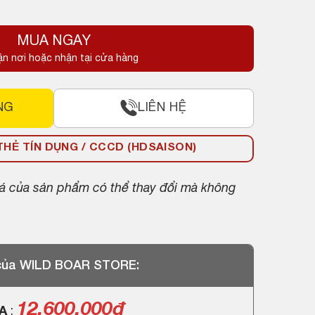
MUA NGAY
.
ận nơi hoặc nhận tại cửa hàng
.
NG
LIÊN HỆ
HẺ TÍN DỤNG / CCCD (HDSAISON)
giá của sản phẩm có thể thay đổi mà không
 của WILD BOAR STORE:
12.600.000
đ
GA
: