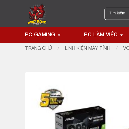
Skip
to
Tìm
kiếm:
content
PC GAMING
PC LÀM VIỆC
TRANG CHỦ
/
LINH KIỆN MÁY TÍNH
/
VG