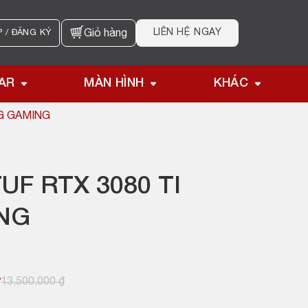
LIÊN HỆ NGAY
 / ĐĂNG KÝ
Giỏ hàng
AR
MÀN HÌNH
KHÁC
2G GAMING
UF RTX 3080 TI
NG
₫
13,500,000
₫