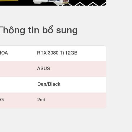
Thông tin bổ sung
HỌA
RTX 3080 Ti 12GB
ASUS
Đen/Black
NG
2nd