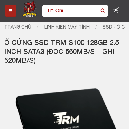
Skip
Tìm
to
kiếm:
content
TRANG CHỦ
/
LINH KIỆN MÁY TÍNH
/
SSD - Ổ C
Ổ CỨNG SSD TRM S100 128GB 2.5
INCH SATA3 (ĐỌC 560MB/S – GHI
520MB/S)