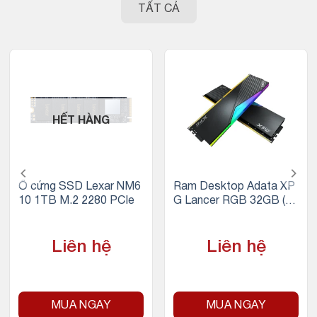
TẤT CẢ
HẾT HÀNG
Ổ cứng SSD Lexar NM6
Ram Desktop Adata XP
10 1TB M.2 2280 PCIe
G Lancer RGB 32GB (2x
16GB) DDR5 5200Mhz
Liên hệ
Liên hệ
MUA NGAY
MUA NGAY