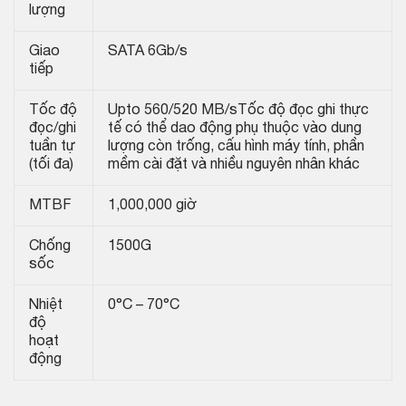
lượng
Giao
SATA 6Gb/s
tiếp
Tốc độ
Upto 560/520 MB/s
Tốc độ đọc ghi thực
đọc/ghi
tế có thể dao động phụ thuộc vào dung
tuần tự
lượng còn trống, cấu hình máy tính, phần
(tối đa)
mềm cài đặt và nhiều nguyên nhân khác
MTBF
1,000,000 giờ
Chống
1500G
sốc
Nhiệt
0°C – 70°C
độ
hoạt
động