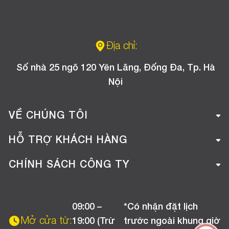
Địa chỉ:
Số nhà 25 ngõ 120 Yên Lãng, Đống Đa, Tp. Hà
Nội
VỀ CHÚNG TÔI
Giới thiệu công ty
HỖ TRỢ KHÁCH HÀNG
Tuyển dụng
Hướng dẫn mua hàng online
CHÍNH SÁCH CÔNG TY
Liên hệ
Hướng dẫn thanh toán
Chính sách đổi trả
Chương trình khuyến mãi
09:00 –
*Có nhận đặt lịch
Chính sách bảo hành
Mở cửa từ:
19:00 (Trừ
trước ngoài khung giờ