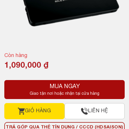
Còn hàng
1,090,000
₫
MUA NGAY
Giao tận nơi hoặc nhận tại cửa hàng
GIỎ HÀNG
LIÊN HỆ
TRẢ GÓP QUA THẺ TÍN DỤNG / CCCD (HDSAISON)