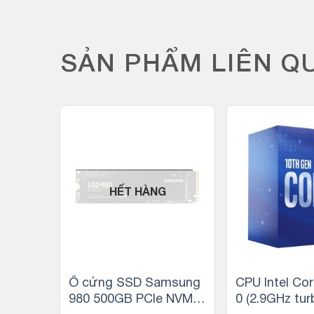
SẢN PHẨM LIÊN Q
-16%
HẾT HÀNG
3-1210
Ổ cứng SSD Samsung
CPU Intel Cor
up to
980 500GB PCIe NVMe
0 (2.9GHz tur