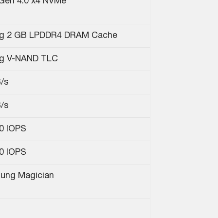
Gen 4.0 x4 NVMe
g 2 GB LPDDR4 DRAM Cache
g V-NAND TLC
/s
/s
00 IOPS
00 IOPS
ung Magician