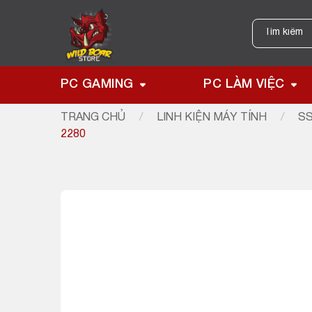
Skip
to
Tìm
kiếm:
content
PC GAMING
PC LÀM VIỆC
TRANG CHỦ
/
LINH KIỆN MÁY TÍNH
/
SS
2280