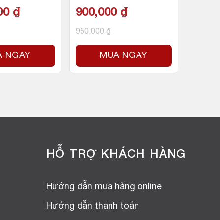
 nhân 16 luồn
W, 230V)
000
₫
900,000
₫
ache, 65W) –
tel LGA 1200
950,000
₫
A NGAY
MUA NGAY
HỖ TRỢ KHÁCH HÀNG
Hướng dẫn mua hàng online
Hướng dẫn thanh toán