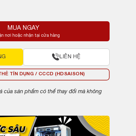
MUA NGAY
ận nơi hoặc nhận tại cửa hàng
NG
LIÊN HỆ
HẺ TÍN DỤNG / CCCD (HDSAISON)
giá của sản phẩm có thể thay đổi mà không