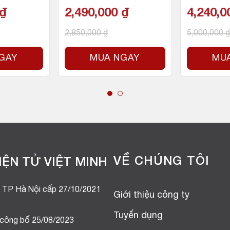
n 12 luồn
4.3GHz, 4 nhân 8 luồng,
4.8GHz, 8
₫
2,490,000
₫
4,240,
e, 65W) –
12MB Cache, 58W)
g, 16MB C
 LGA 1200
Socket In
2,850,000
₫
5,000,000
₫
GAY
MUA NGAY
MU
VỀ CHÚNG TÔI
ỆN TỬ VIỆT MINH
 TP Hà Nội cấp 27/10/2021
Giới thiệu công ty
Tuyển dụng
 công bố 25/08/2023