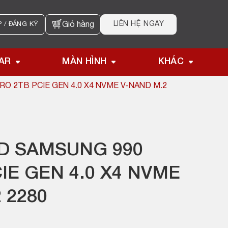
LIÊN HỆ NGAY
 / ĐĂNG KÝ
Giỏ hàng
AR
MÀN HÌNH
KHÁC
O 2TB PCIE GEN 4.0 X4 NVME V-NAND M.2
D SAMSUNG 990
IE GEN 4.0 X4 NVME
 2280