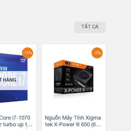
TẤT CẢ
-15%
-5%
T HÀNG
 Core i7-1070
Nguồn Máy Tính Xigma
z turbo up to
tek X-Power III 650 (600