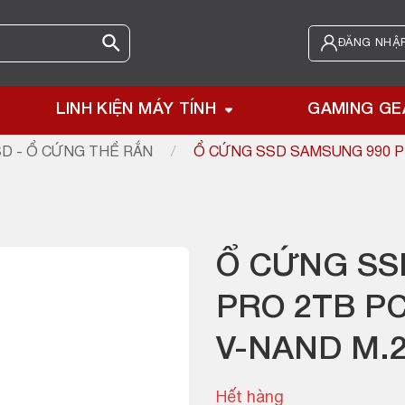
ĐĂNG NHẬP
LINH KIỆN MÁY TÍNH
GAMING GE
D - Ổ CỨNG THỂ RẮN
/
Ổ CỨNG SSD SAMSUNG 990 PR
Ổ CỨNG SS
PRO 2TB PC
V-NAND M.2
Hết hàng