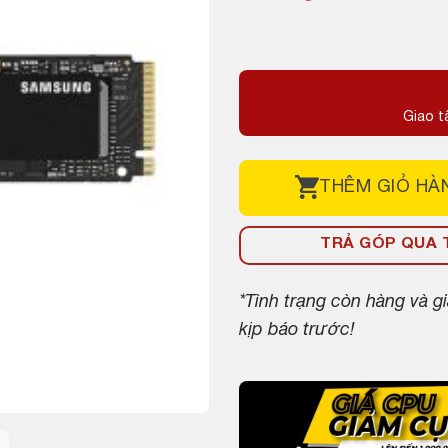
Giao t
THÊM
GIỎ HÀ
TRẢ GÓP QUA T
*Tình trạng còn hàng và 
kịp báo trước!