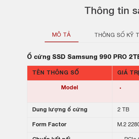
Thông tin 
MÔ TẢ
THÔNG SỐ KỸ 
Ổ cứng SSD
Samsung 990 PRO 2T
TÊN THÔNG SỐ
GIÁ TR
Model
Dung lượng ổ cứng
2 TB
Form Factor
M.2 228