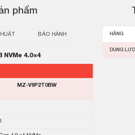
sản phẩm
THUẬT
BẢO HÀNH
HÃNG
DUNG LƯ
B NVMe 4.0×4
Ị
MZ-V9P2T0BW
0