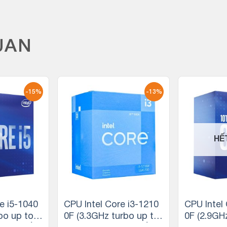
UAN
-15%
-13%
HẾ
e i5-1040
CPU Intel Core i3-1210
CPU Intel
bo up to
0F (3.3GHz turbo up to
0F (2.9GH