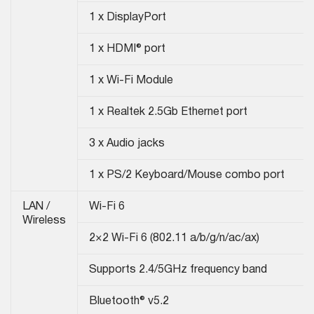
1 x DisplayPort
1 x HDMI® port
1 x Wi-Fi Module
1 x Realtek 2.5Gb Ethernet port
3 x Audio jacks
1 x PS/2 Keyboard/Mouse combo port
LAN /
Wi-Fi 6
Wireless
2×2 Wi-Fi 6 (802.11 a/b/g/n/ac/ax)
Supports 2.4/5GHz frequency band
Bluetooth® v5.2