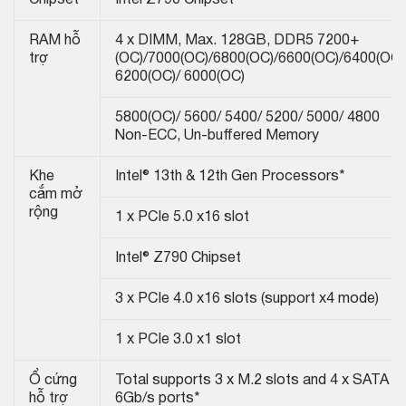
Chipset
Intel Z790 Chipset
RAM hỗ
4 x DIMM, Max. 128GB, DDR5 7200+
trợ
(OC)/7000(OC)/6800(OC)/6600(OC)/6400(OC)
6200(OC)/ 6000(OC)
5800(OC)/ 5600/ 5400/ 5200/ 5000/ 4800
Non-ECC, Un-buffered Memory
Khe
Intel® 13th & 12th Gen Processors*
cắm mở
rộng
1 x PCIe 5.0 x16 slot
Intel® Z790 Chipset
3 x PCIe 4.0 x16 slots (support x4 mode)
1 x PCIe 3.0 x1 slot
Ổ cứng
Total supports 3 x M.2 slots and 4 x SATA
hỗ trợ
6Gb/s ports*