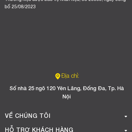
bố 25/08/2023
Địa chỉ:
Số nhà 25 ngõ 120 Yên Lãng, Đống Đa, Tp. Hà
Nội
VỀ CHÚNG TÔI
Giới thiệu công ty
HỖ TRỢ KHÁCH HÀNG