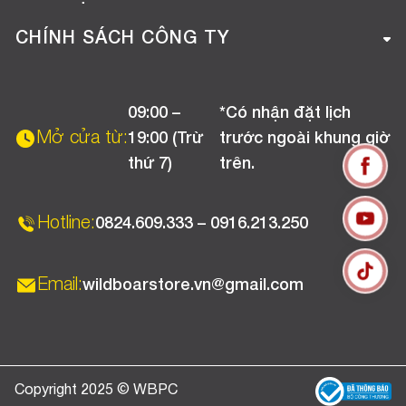
Tuyển dụng
Hướng dẫn mua hàng online
CHÍNH SÁCH CÔNG TY
Liên hệ
Hướng dẫn thanh toán
Chính sách đổi trả
Chương trình khuyến mãi
09:00 –
*Có nhận đặt lịch
Chính sách bảo hành
Mở cửa từ:
19:00 (Trừ
trước ngoài khung giờ
Chính sách CSKH (Doanh nghiệp)
thứ 7)
trên.
Chính sách vận chuyển, kiểm hàng
Hotline:
0824.609.333 – 0916.213.250
Email:
wildboarstore.vn@gmail.com
Copyright 2025 © WBPC