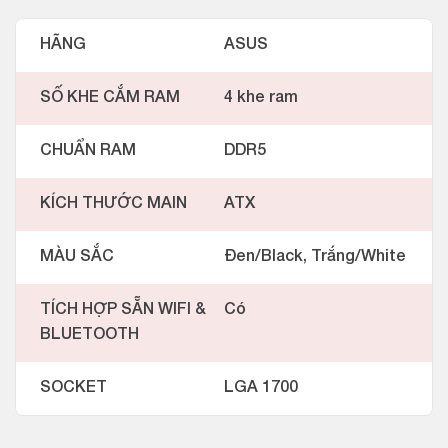
HÃNG
ASUS
SỐ KHE CẮM RAM
4 khe ram
CHUẨN RAM
DDR5
KÍCH THƯỚC MAIN
ATX
MÀU SẮC
Đen/Black, Trắng/White
TÍCH HỢP SẴN WIFI &
Có
BLUETOOTH
SOCKET
LGA 1700