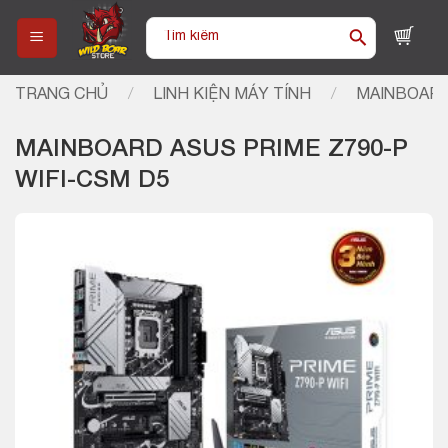
Skip
Tìm
to
kiếm:
content
TRANG CHỦ
/
LINH KIỆN MÁY TÍNH
/
MAINBOARD
MAINBOARD ASUS PRIME Z790-P
WIFI-CSM D5