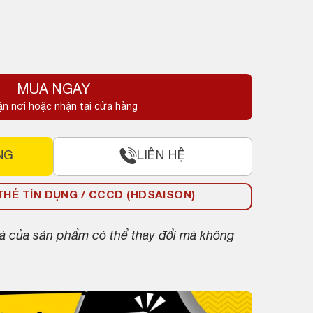
MUA NGAY
ận nơi hoặc nhận tại cửa hàng
NG
LIÊN HỆ
HẺ TÍN DỤNG / CCCD (HDSAISON)
giá của sản phẩm có thể thay đổi mà không