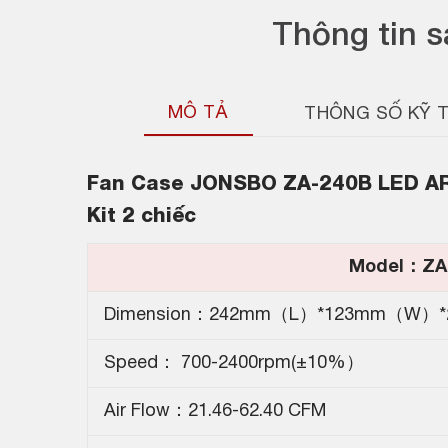
Thông tin 
MÔ TẢ
THÔNG SỐ KỸ 
Fan Case JONSBO ZA-240B LED ARGB
Kit 2 chiếc
Model：ZA
Dimension：242mm（L）*123mm（W）
Speed： 700-2400rpm(±10%）
Air Flow：21.46-62.40 CFM