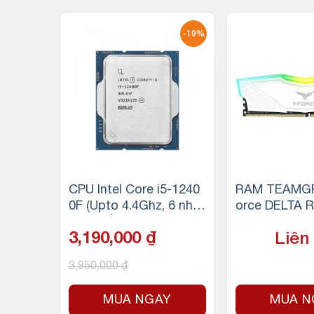
-15%
-19%
3-1010
CPU Intel Core i5-1240
RAM TEAMGR
up to
0F (Upto 4.4Ghz, 6 nhâ
orce DELTA 
 luồng,
n 12 luồng, 18MB Cach
(1x16GB) DD
3,190,000
₫
Liên
)
e, 65W) – Tray
Hz (Trắng)
3,950,000
₫
Y
MUA NGAY
MUA N