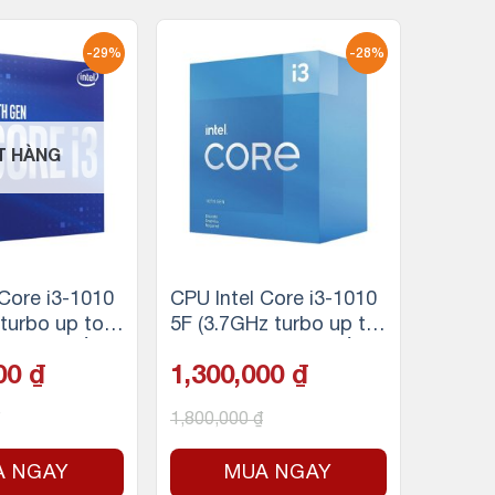
-29%
-28%
T HÀNG
 Core i3-1010
CPU Intel Core i3-1010
 turbo up to
5F (3.7GHz turbo up to
nhân 8 luồng,
4.4Ghz, 4 nhân 8 luồng,
000
₫
1,300,000
₫
e, 65W) – So
6MB Cache, 65W)
l LGA 1200
1,800,000
₫
A NGAY
MUA NGAY