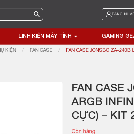
ĐĂNG NHẬP
LINH KIỆN MÁY TÍNH
GAMING GE
Ụ KIỆN
/
FAN CASE
/
FAN CASE JONSBO ZA-240B LE
FAN CASE 
ARGB INFIN
CỰC) – KIT 
Còn hàng