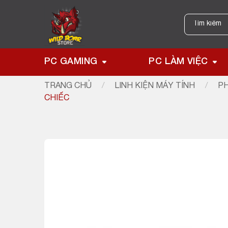
Skip
to
Tìm
kiếm:
content
PC GAMING
PC LÀM VIỆC
TRANG CHỦ
/
LINH KIỆN MÁY TÍNH
/
PH
CHIẾC