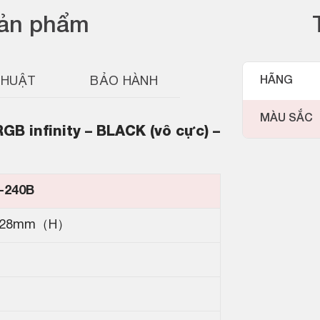
sản phẩm
THUẬT
BẢO HÀNH
HÃNG
MÀU SẮC
 infinity – BLACK (vô cực) –
-240B
*28mm（H）