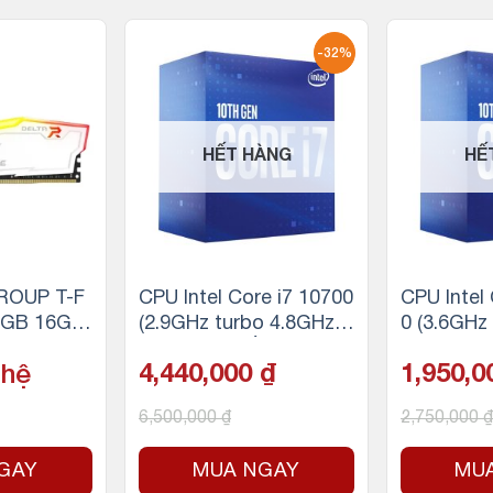
-32%
HẾT HÀNG
HẾ
OUP T-F
CPU Intel Core i7 10700
CPU Intel
RGB 16GB
(2.9GHz turbo 4.8GHz |
0 (3.6GHz
R4 3200M
8 nhân 16 luồng | 16MB
4.3Ghz, 4 
 hệ
4,440,000
₫
1,950,
Cache | 65W)
6MB Cach
cket Inte
6,500,000
₫
2,750,000
₫
GAY
MUA NGAY
MU