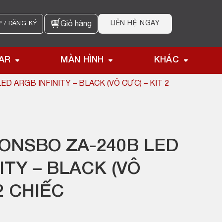
LIÊN HỆ NGAY
 / ĐĂNG KÝ
Giỏ hàng
AR
MÀN HÌNH
KHÁC
D ARGB INFINITY – BLACK (VÔ CỰC) – KIT 2
JONSBO ZA-240B LED
ITY – BLACK (VÔ
2 CHIẾC