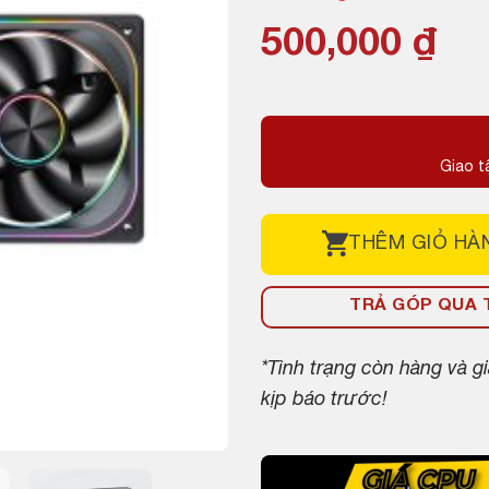
500,000
₫
Giao t
THÊM
GIỎ HÀ
TRẢ GÓP QUA T
*Tình trạng còn hàng và 
kịp báo trước!