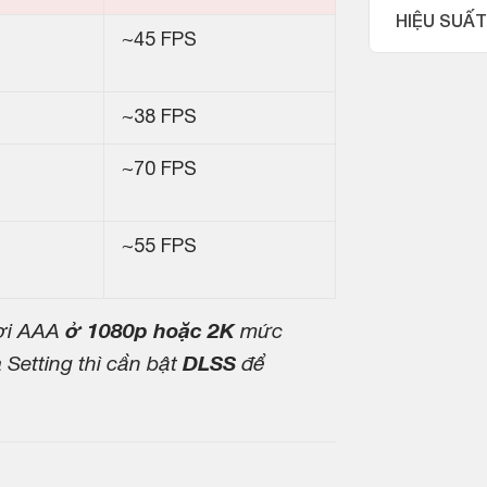
HIỆU SUẤT
~45 FPS
~38 FPS
~70 FPS
~55 FPS
ơi AAA
ở 1080p hoặc 2K
mức
 Setting thì cần bật
DLSS
để