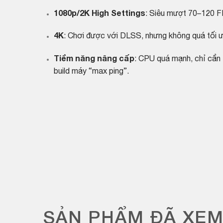
1080p/2K High Settings
: Siêu mượt 70–120 F
4K
: Chơi được với DLSS, nhưng không quá tối ư
Tiềm năng nâng cấp
: CPU quá mạnh, chỉ cần
build máy “max ping”.
SẢN PHẨM ĐÃ XE