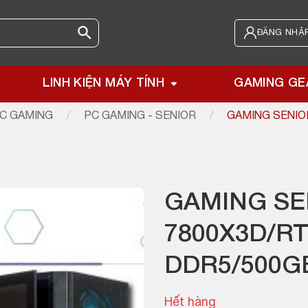
ĐĂNG NHẬP
LINH KIỆN MÁY TÍNH
GAMING GE
C GAMING
/
PC GAMING - SENIOR
/
GAMING SENIO
GAMING SEN
7800X3D/R
DDR5/500G
Hết hàng