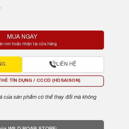
₫
MUA NGAY
ận nơi hoặc nhận tại cửa hàng
NG
LIÊN HỆ
HẺ TÍN DỤNG / CCCD (HDSAISON)
giá của sản phẩm có thể thay đổi mà không
 của WILD BOAR STORE: