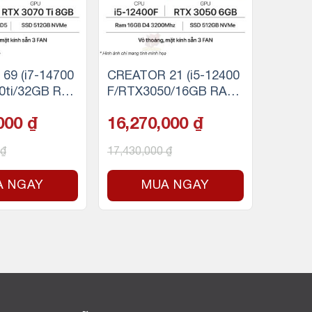
69 (i7-14700
CREATOR 21 (i5-12400
0ti/32GB RA
F/RTX3050/16GB RAM/
00GB SSD N
500GB SSD NVMe)
,000
₫
16,270,000
₫
₫
17,430,000
₫
A NGAY
MUA NGAY