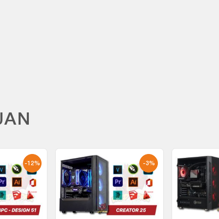
UAN
-12%
-3%