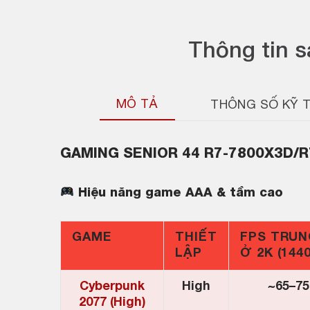
Thông tin 
MÔ TẢ
THÔNG SỐ KỸ 
GAMING SENIOR 44 R7-7800X3D/
Hiệu năng game AAA & tầm cao
GAME
THIẾT
FPS TRUN
LẬP
Ở 2K (144
Cyberpunk
High
~65–75
2077 (High)