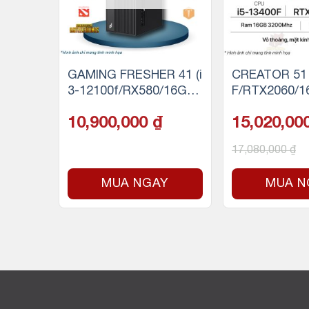
24 (i7
GAMING FRESHER 41 (i
CREATOR 51 
0Ti/32
3-12100f/RX580/16GB
F/RTX2060/1
SSD N
RAM/256GB SSD)
500GB SSD 
10,900,000
₫
15,020,00
17,080,000
₫
Y
MUA NGAY
MUA N