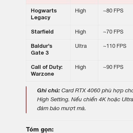
Hogwarts
High
~80 FPS
Legacy
Starfield
High
~70 FPS
Baldur’s
Ultra
~110 FPS
Gate 3
Call of Duty:
High
~90 FPS
Warzone
Ghi chú:
Card RTX 4060 phù hợp ch
High Setting. Nếu chiến 4K hoặc Ultra
đảm bảo mượt mà.
Tóm gọn: