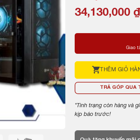
34,130,000
Giao t
THÊM
GIỎ HÀ
TRẢ GÓP QUA T
*Tình trạng còn hàng và 
kịp báo trước!
Quà tặng khuyến mãi