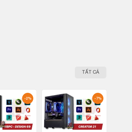
TẤT CẢ
-2%
-7%