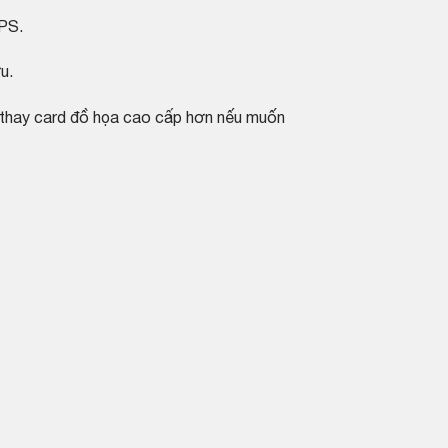
PS.
u.
 thay card đồ họa cao cấp hơn nếu muốn
M