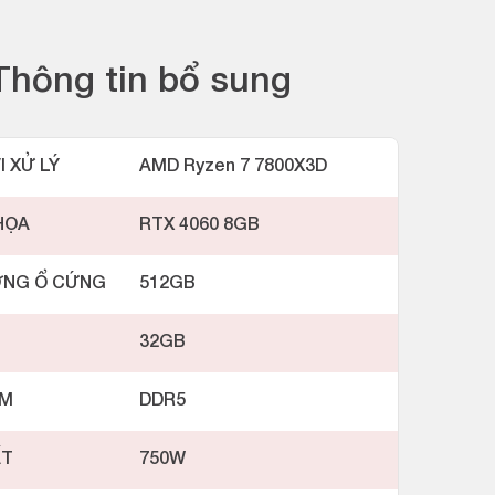
Thông tin bổ sung
I XỬ LÝ
AMD Ryzen 7 7800X3D
HỌA
RTX 4060 8GB
ỢNG Ổ CỨNG
512GB
32GB
AM
DDR5
ẤT
750W