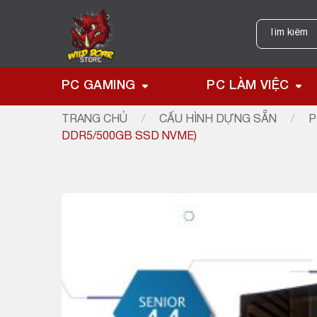
Skip
to
Tìm
kiếm:
content
PC GAMING
PC LÀM VIỆC
TRANG CHỦ
/
CẤU HÌNH DỰNG SẴN
/
P
DDR5/500GB SSD NVME)