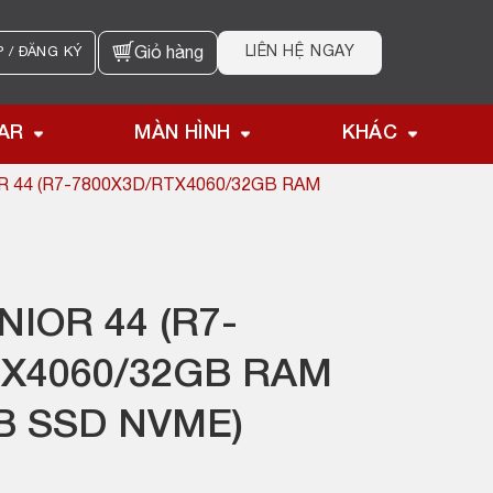
LIÊN HỆ NGAY
 / ĐĂNG KÝ
Giỏ hàng
AR
MÀN HÌNH
KHÁC
R 44 (R7-7800X3D/RTX4060/32GB RAM
IOR 44 (R7-
TX4060/32GB RAM
B SSD NVME)