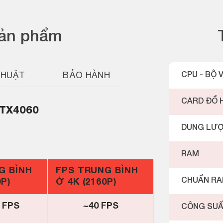
sản phẩm
THUẬT
BẢO HÀNH
CPU - BỘ V
CARD ĐỒ 
RTX4060
DUNG LƯ
RAM
G BÌNH
FPS TRUNG BÌNH
CHUẨN R
0P)
Ở 4K (2160P)
 FPS
~40 FPS
CÔNG SU