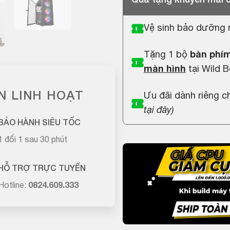
Vệ sinh bảo dưỡng 
Tặng 1 bộ
bàn phím
màn hình
tại Wild B
N LINH HOẠT
Ưu đãi dành riêng 
tại đây
)
BẢO HÀNH SIÊU TỐC
1 đổi 1 sau 30 phút
HỖ TRỢ TRỰC TUYẾN
Hotline:
0824.609.333