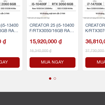
(i5-13400
CREATOR 25 (i5-10400
CREATOR 
6GB RAM/
F/RTX3050/16GB RAM/
K/RTX307
NVMe)
500GB SSD NVMe)
M DDR5/5
0
₫
15,920,000
₫
36,810
VMe)
16,340,000
₫
37,730,000
GAY
MUA NGAY
MU