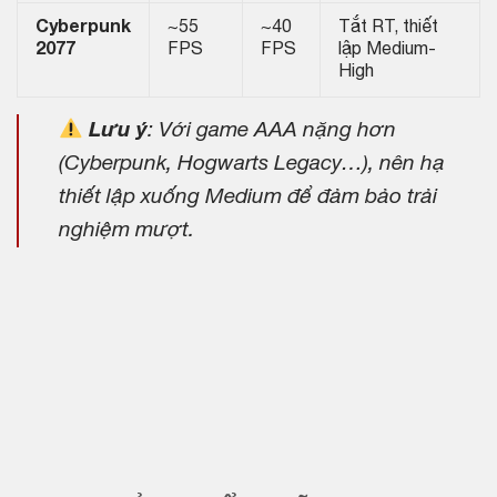
Cyberpunk
~55
~40
Tắt RT, thiết
2077
FPS
FPS
lập Medium-
High
Lưu ý
: Với game AAA nặng hơn
(Cyberpunk, Hogwarts Legacy…), nên hạ
thiết lập xuống Medium để đảm bảo trải
nghiệm mượt.