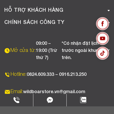
Giới thiệu công ty
HỖ TRỢ KHÁCH HÀNG
Tuyển dụng
Hướng dẫn mua hàng online
CHÍNH SÁCH CÔNG TY
Liên hệ
Hướng dẫn thanh toán
Chính sách đổi trả
Chương trình khuyến mãi
09:00 –
*Có nhận đặt lịch
Chính sách bảo hành
Mở cửa từ:
19:00 (Trừ
trước ngoài khung giờ
Chính sách CSKH (Doanh nghiệp)
thứ 7)
trên.
Chính sách vận chuyển, kiểm hàng
Hotline:
0824.609.333 – 0916.213.250
Email:
wildboarstore.vn@gmail.com