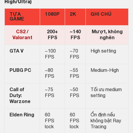
High/Ultra)
TỰA
1080P
2K
GHI CHÚ
GAME
CS2 /
200+
~140
Mượt, không
Valorant
FPS
FPS
nghẽn
GTA V
~100
~70
High setting
FPS
FPS
PUBG PC
~80
~55
Medium-High
FPS
FPS
Call of
~75
~50
Tối ưu medium
Duty:
FPS
FPS
setting
Warzone
Elden Ring
60
60
Ổn định nếu
FPS
FPS
không bật Ray
lock
lock
Tracing