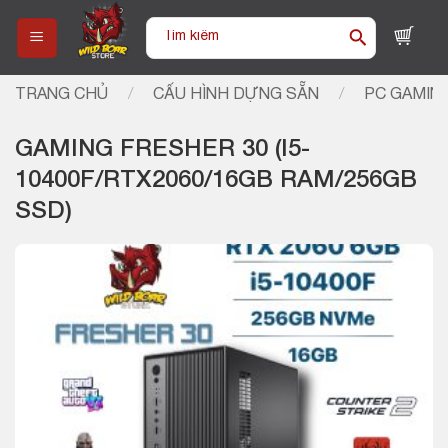
Skip
Tìm
to
kiếm:
content
TRANG CHỦ
/
CẤU HÌNH DỰNG SẴN
/
PC GAMIN
GAMING FRESHER 30 (I5-
10400F/RTX2060/16GB RAM/256GB
SSD)