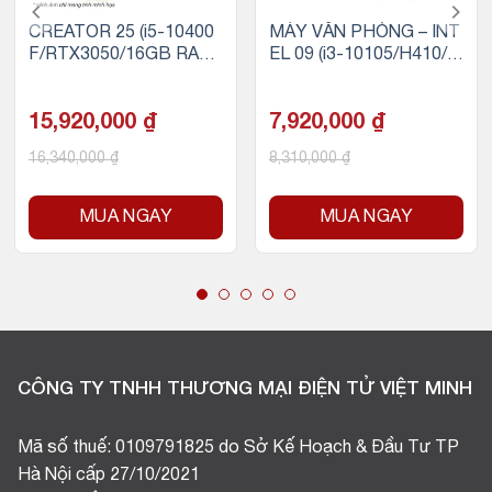
CREATOR 25 (i5-10400
MÁY VĂN PHÒNG – INT
F/RTX3050/16GB RAM/
EL 09 (i3-10105/H410/8
500GB SSD NVMe)
GB RAM/256GB SSD)
15,920,000
₫
7,920,000
₫
16,340,000
₫
8,310,000
₫
MUA NGAY
MUA NGAY
CÔNG TY TNHH THƯƠNG MẠI ĐIỆN TỬ VIỆT MINH
Mã số thuế: 0109791825 do Sở Kế Hoạch & Đầu Tư TP
Hà Nội cấp 27/10/2021