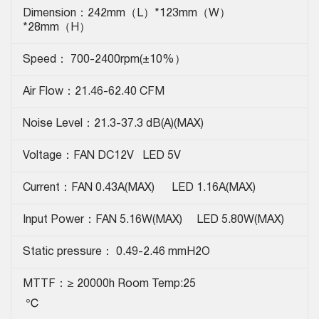
Dimension：242mm（L）*123mm（W）
*28mm（H）
Speed： 700-2400rpm(±10%）
Air Flow：21.46-62.40 CFM
Noise Level：21.3-37.3 dB(A)(MAX)
Voltage：FAN DC12V LED 5V
Current：FAN 0.43A(MAX) LED 1.16A(MAX)
Input Power：FAN 5.16W(MAX) LED 5.80W(MAX)
Static pressure： 0.49-2.46 mmH2O
MTTF：≥ 20000h Room Temp:25
℃