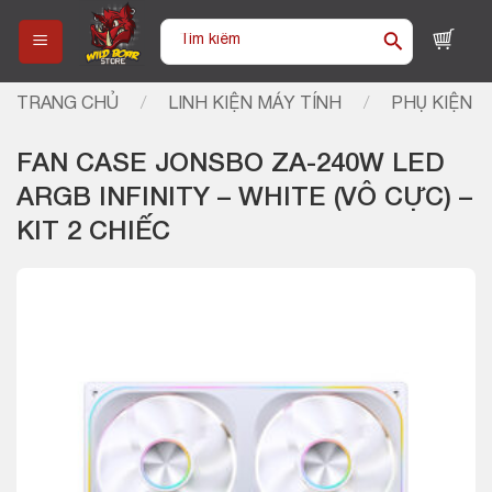
Skip
Tìm
to
kiếm:
content
TRANG CHỦ
/
LINH KIỆN MÁY TÍNH
/
PHỤ KIỆN
FAN CASE JONSBO ZA-240W LED
ARGB INFINITY – WHITE (VÔ CỰC) –
KIT 2 CHIẾC