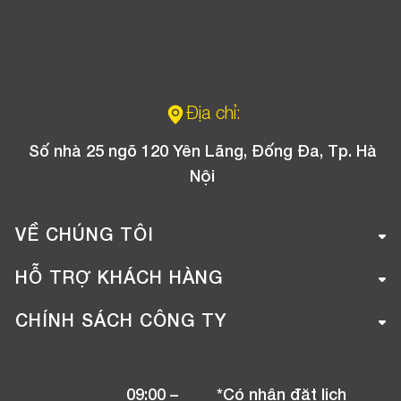
Địa chỉ:
Số nhà 25 ngõ 120 Yên Lãng, Đống Đa, Tp. Hà
Nội
VỀ CHÚNG TÔI
Giới thiệu công ty
HỖ TRỢ KHÁCH HÀNG
Tuyển dụng
Hướng dẫn mua hàng online
CHÍNH SÁCH CÔNG TY
Liên hệ
Hướng dẫn thanh toán
Chính sách đổi trả
Chương trình khuyến mãi
09:00 –
*Có nhận đặt lịch
Chính sách bảo hành