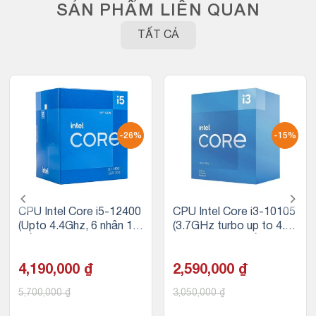
SẢN PHẨM LIÊN QUAN
TẤT CẢ
-26%
-15%
CPU Intel Core i5-12400
CPU Intel Core i3-10105
(Upto 4.4Ghz, 6 nhân 12
(3.7GHz turbo up to 4.4
luồng, 18MB Cache, 65
Ghz, 4 nhân 8 luồng, 6M
W) – Socket Intel LGA 1
B Cache, 65W)
700
4,190,000
₫
2,590,000
₫
5,700,000
₫
3,050,000
₫