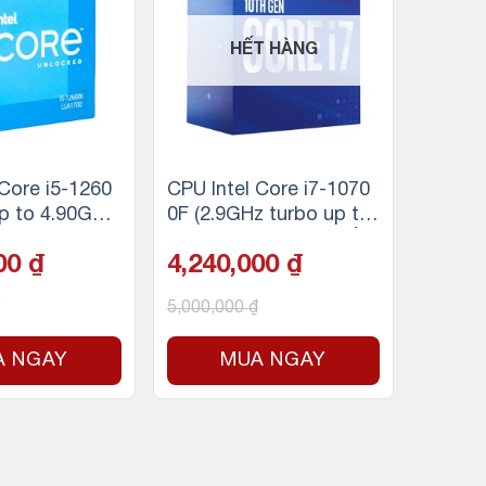
HẾT HÀNG
 Core i5-1260
CPU Intel Core i7-1070
Up to 4.90GHz
0F (2.9GHz turbo up to
10C 16T | Sock
4.8GHz, 8 nhân 16 luồn
000
₫
4,240,000
₫
Alder Lake | U
g, 16MB Cache, 65W) –
cs 770 | 125
Socket Intel LGA 1200
5,000,000
₫
A NGAY
MUA NGAY