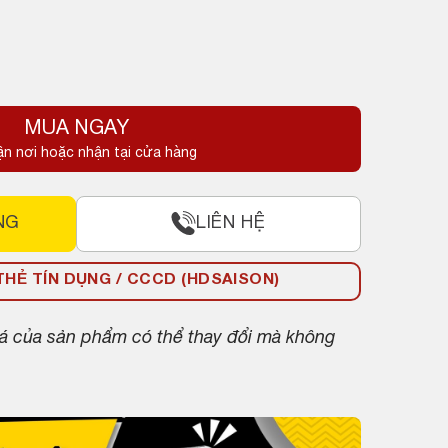
MUA NGAY
ận nơi hoặc nhận tại cửa hàng
NG
LIÊN HỆ
HẺ TÍN DỤNG / CCCD (HDSAISON)
giá của sản phẩm có thể thay đổi mà không