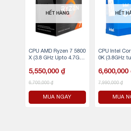
HẾT HÀNG
HẾT H
UF Ga
CPU AMD Ryzen 7 5800
CPU Intel Cor
– Temp
X (3.8 GHz Upto 4.7GHz
0K (3.8GHz tu
Tower/
/ 36MB / 8 Cores, 16 Th
5.0Ghz, 12 nh
5,550,000
₫
6,600,000
reads / 105W / Socket
g, 25MB Cach
AM4)
– Socket Inte
6,700,000
₫
7,990,000
₫
0/Alder Lake)
Y
MUA NGAY
MUA N