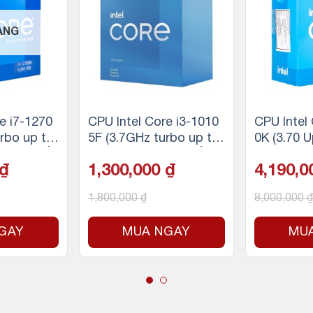
ÀNG
e i7-1270
CPU Intel Core i3-1010
CPU Intel
rbo up to
5F (3.7GHz turbo up to
0K (3.70 
ân 20 luồn
4.4Ghz, 4 nhân 8 luồng,
| 20MB | 
₫
1,300,000
₫
4,190,
e, 125W)
6MB Cache, 65W)
et 1700 | 
l LGA 170
HD Graphi
1,800,000
₫
8,000,000
₫
W)
GAY
MUA NGAY
MU