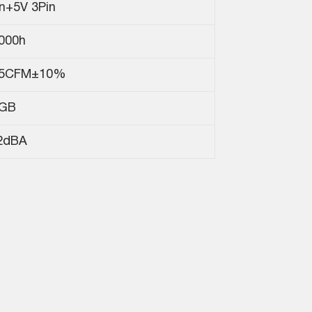
n+5V 3Pin
.000h
.5CFM±10%
GB
2dBA