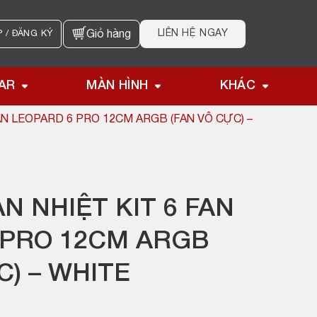
LIÊN HỆ NGAY
 / ĐĂNG KÝ
Giỏ hàng
AR
MÀN HÌNH
KHÁC
AN LEOPARD 6 PRO 12CM ARGB (FAN VÔ CỰC) –
N NHIỆT KIT 6 FAN
 PRO 12CM ARGB
C) – WHITE