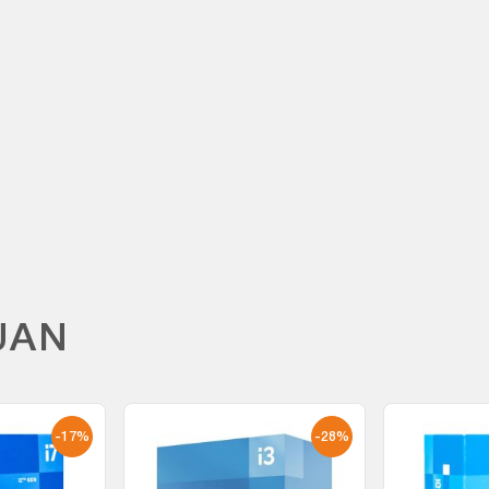
M
UAN
-17%
-28%