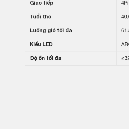
Giao tiếp
4Pi
Tuổi thọ
40
Luồng gió tối đa
61
Kiểu LED
AR
Độ ồn tối đa
≤3