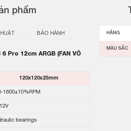
sản phẩm
THUẬT
BẢO HÀNH
HÃNG
MÀU SẮC
rd 6 Pro 12cm ARGB (FAN VÔ
120x120x25mm
8-1600±10%RPM
12V
raulic bearings