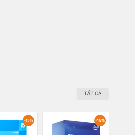
TẤT CẢ
-48%
-15%