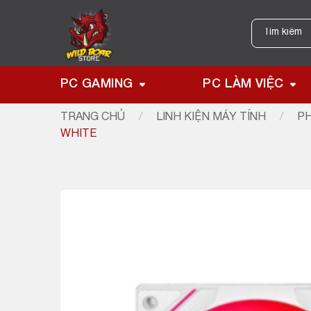
Skip
to
Tìm
kiếm:
content
PC GAMING
PC LÀM VIỆC
TRANG CHỦ
/
LINH KIỆN MÁY TÍNH
/
PH
WHITE