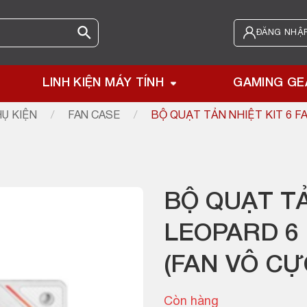
ĐĂNG NHẬP
LINH KIỆN MÁY TÍNH
GAMING GE
Ụ KIỆN
/
FAN CASE
/
BỘ QUẠT TẢN NHIỆT KIT 6 F
BỘ QUẠT TẢ
LEOPARD 6
(FAN VÔ CỰ
Còn hàng