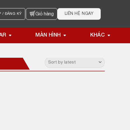
LIÊN HỆ NGAY
 / ĐĂNG KÝ
Giỏ hàng
AR
MÀN HÌNH
KHÁC