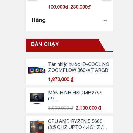
100,000₫
-
230,000₫
Hãng
+
COOLERMASTER (1)
ARCTIC (1)
BÁN CHẠY
Tản nhiệt nước ID-COOLING
ZOOMFLOW 360-XT ARGB
1,870,000
₫
MÀN HÌNH HKC MB27V9
(27
INCH/FHD/IPS/75HZ/5MS)
Giá
Giá
3,000,000
₫
2,100,000
₫
gốc
hiện
là:
tại
CPU AMD RYZEN 5 5600
3,000,000 ₫.
là:
(3.5 GHZ UPTO 4.4GHZ /
2,100,000 ₫.