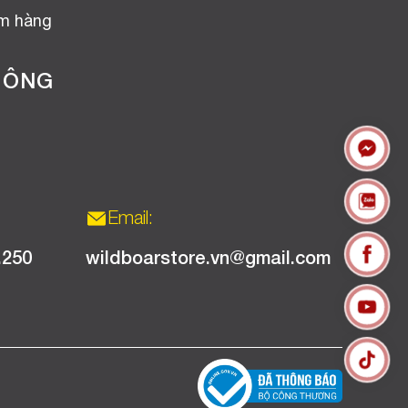
ểm hàng
HÔNG
Email:
.250
wildboarstore.vn@gmail.com