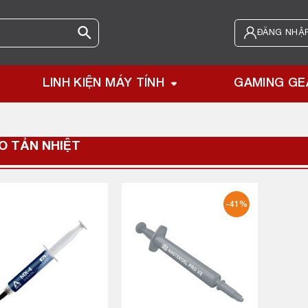
ĐĂNG NHẬP
LINH KIỆN MÁY TÍNH
GAMING GE
O TẢN NHIỆT
-41%