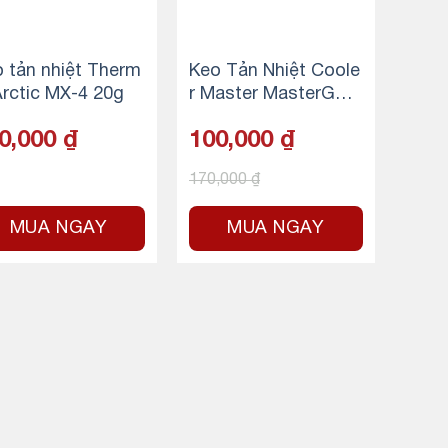
 tản nhiệt Therm
Keo Tản Nhiệt Coole
Arctic MX-4 20g
r Master MasterGel
Pro V2
0,000
₫
100,000
₫
170,000
₫
MUA NGAY
MUA NGAY