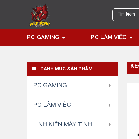
Skip
to
Tìm
kiếm:
content
PC GAMING
PC LÀM VIỆC
KE
DANH MỤC SẢN PHẨM
PC GAMING
PC LÀM VIỆC
LINH KIỆN MÁY TÍNH