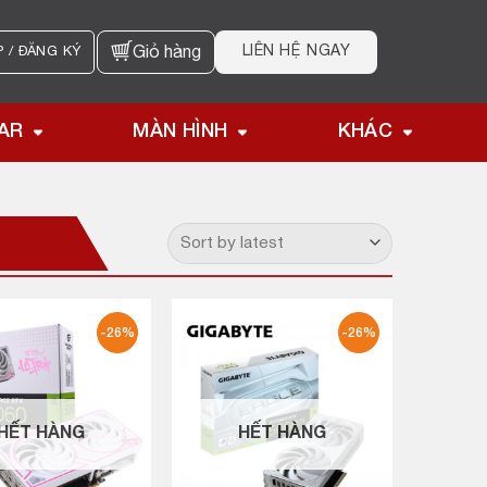
LIÊN HỆ NGAY
 / ĐĂNG KÝ
Giỏ hàng
AR
MÀN HÌNH
KHÁC
-26%
-26%
HẾT HÀNG
HẾT HÀNG