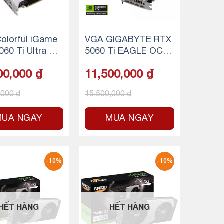
olorful iGame
VGA GIGABYTE RTX
060 Ti Ultra W
5060 Ti EAGLE OC IC
8GB-V
E 8GB (WHITE)
00,000
₫
11,500,000
₫
,000
₫
15,500,000
₫
MUA NGAY
MUA NGAY
-10%
-10%
HẾT HÀNG
HẾT HÀNG