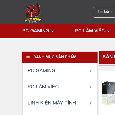
Skip
to
Tìm
kiếm:
content
PC GAMING
PC LÀM VIỆC
SẢN 
DANH MỤC SẢN PHẨM
PC GAMING
PC LÀM VIỆC
LINH KIỆN MÁY TÍNH