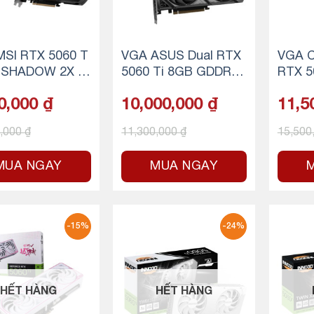
SI RTX 5060 T
VGA ASUS Dual RTX
VGA C
 SHADOW 2X Pl
5060 Ti 8GB GDDR7
RTX 5
OC
DUO 
0,000
₫
10,000,000
₫
11,5
0,000
₫
11,300,000
₫
15,500
MUA NGAY
MUA NGAY
-15%
-24%
HẾT HÀNG
HẾT HÀNG