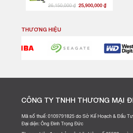
4,450,000 ₫.
SOLID OC
Giá
Giá
26,150,000
₫
25,900,000
₫
gốc
hiện
là:
tại
26,150,000 ₫.
là:
THƯƠNG HIỆU
25,900,000 ₫
CÔNG TY TNHH THƯƠNG MẠI ĐI
Mã số thuế: 0109791825 do Sở Kế Hoạch & Đầu Tư
Đại diện: Ông Đinh Trọng Đức