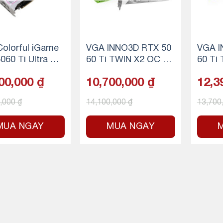
olorful iGame
VGA INNO3D RTX 50
VGA I
060 Ti Ultra W
60 Ti TWIN X2 OC W
60 Ti
GB-V
hite – 8GB GDDR7
B GD
00,000
₫
10,700,000
₫
12,3
.
0,000
₫
14,100,000
₫
13,700
MUA NGAY
MUA NGAY