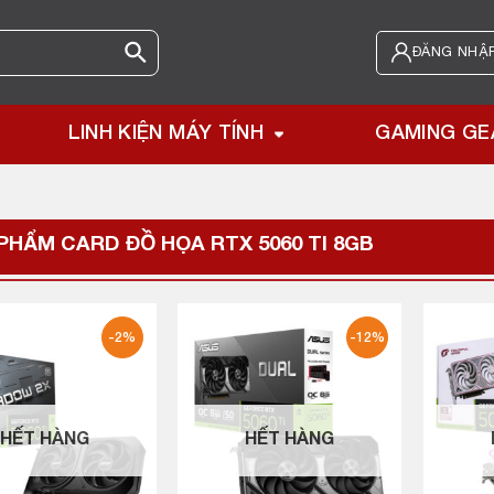
ĐĂNG NHẬP
LINH KIỆN MÁY TÍNH
GAMING GE
PHẨM CARD ĐỒ HỌA
RTX 5060 TI 8GB
-2%
-12%
HẾT HÀNG
HẾT HÀNG