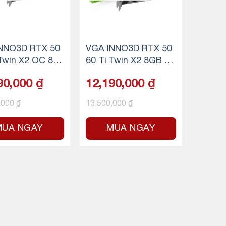
NNO3D RTX 50
VGA INNO3D RTX 50
 Twin X2 OC 8G
60 Ti Twin X2 8GB G
DR7
DDR7
90,000
₫
12,190,000
₫
,000
₫
13,500,000
₫
MUA NGAY
MUA NGAY