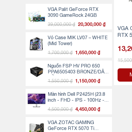
VGA Palit GeForce RTX
3090 GameRock 24GB
Giá
Giá
39,000,000
₫
20,300,000
₫
VGA C
gốc
hiện
RTX 5
là:
tại
Vỏ Case MIK LV07 – WHITE
OC 8
39,000,000 ₫.
là:
(Mid Tower)
13,2
20,300,000 ₫
Giá
Giá
1,700,000
₫
1,650,000
₫
gốc
hiện
15,50
là:
tại
Nguồn FSP HV PRO 650
1,700,000 ₫.
là:
PPA6505403 BRONZE/DÂY
1,650,000 ₫.
LIỀN/EU/ĐEN
Giá
Giá
1,550,000
₫
1,150,000
₫
gốc
hiện
là:
tại
Màn hình Dell P2425H (23.8
1,550,000 ₫.
là:
inch - FHD - IPS - 100Hz -
1,150,000 ₫.
5ms - USB TypeC)
Giá
Giá
4,500,000
₫
4,450,000
₫
gốc
hiện
là:
tại
VGA ZOTAC GAMING
4,500,000 ₫.
là:
GeForce RTX 5070 Ti