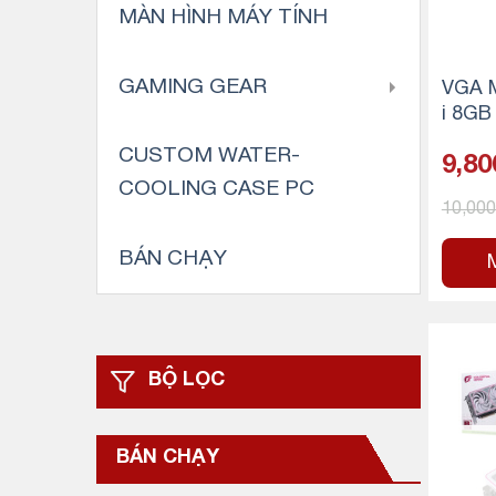
MÀN HÌNH MÁY TÍNH
GAMING GEAR
VGA M
i 8GB
us
CUSTOM WATER-
9,80
COOLING CASE PC
10,00
BÁN CHẠY
BỘ LỌC
BÁN CHẠY