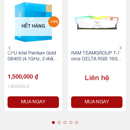
-19%
HẾT HÀNG
CPU Intel Pentium Gold
RAM TEAMGROUP T-F
G6405 (4.1GHz, 2 nhân
orce DELTA RGB 16GB
4 luồng, 4MB Cache, 58
(1x16GB) DDR4 3200M
W) – Socket Intel LGA 1
Hz (Trắng)
200
1,500,000
₫
Liên hệ
1,850,000
₫
MUA NGAY
MUA NGAY