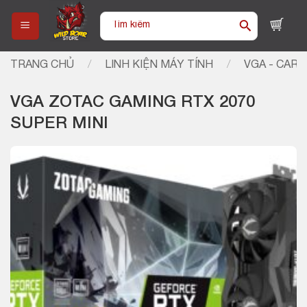
Skip
Tìm
to
kiếm:
content
TRANG CHỦ
/
LINH KIỆN MÁY TÍNH
/
VGA - CARD
VGA ZOTAC GAMING RTX 2070
SUPER MINI