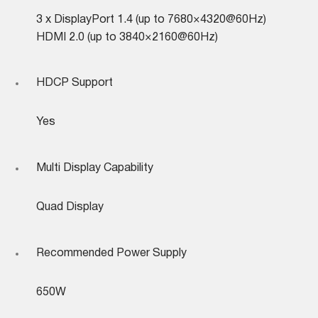
3 x DisplayPort 1.4 (up to 7680×4320@60Hz)
HDMI 2.0 (up to 3840×2160@60Hz)
HDCP Support
Yes
Multi Display Capability
Quad Display
Recommended Power Supply
650W