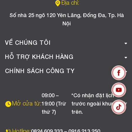
Địa chỉ:
Số nhà 25 ngõ 120 Yên Lãng, Đống Đa, Tp. Hà
Nội
VỀ CHÚNG TÔI
Giới thiệu công ty
HỖ TRỢ KHÁCH HÀNG
Tuyển dụng
Hướng dẫn mua hàng online
CHÍNH SÁCH CÔNG TY
Liên hệ
Hướng dẫn thanh toán
Chính sách đổi trả
Chương trình khuyến mãi
09:00 –
*Có nhận đặt lịch
Chính sách bảo hành
Mở cửa từ:
19:00 (Trừ
trước ngoài khung giờ
Chính sách CSKH (Doanh nghiệp)
thứ 7)
trên.
Chính sách vận chuyển, kiểm hàng
Hotline:
0824.609.333 – 0916.213.250