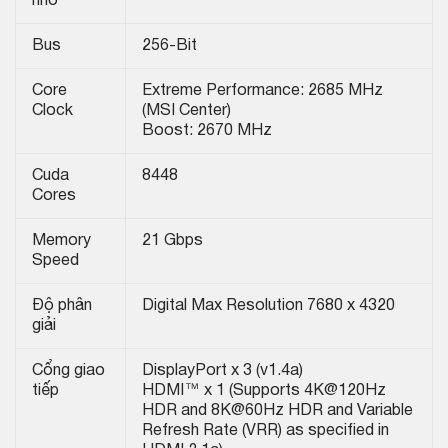
nhớ
Bus
256-Bit
Core
Extreme Performance: 2685 MHz
Clock
(MSI Center)
Boost: 2670 MHz
Cuda
8448
Cores
Memory
21 Gbps
Speed
Độ phân
Digital Max Resolution 7680 x 4320
giải
Cổng giao
DisplayPort x 3 (v1.4a)
tiếp
HDMI™ x 1 (Supports 4K@120Hz
HDR and 8K@60Hz HDR and Variable
Refresh Rate (VRR) as specified in