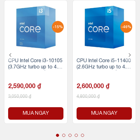
-15%
-46%
CPU Intel Core i3-10105
CPU Intel Core i5-11400
(3.7GHz turbo up to 4.4
(2.6GHz turbo up to 4.4
Ghz, 4 nhân 8 luồng, 6M
Ghz, 6 nhân 12 luồng, 12
B Cache, 65W)
MB Cache, 65W)
2,590,000
₫
2,600,000
₫
3,050,000
₫
4,800,000
₫
MUA NGAY
MUA NGAY