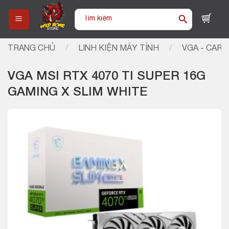
Skip
Tìm
to
kiếm:
content
TRANG CHỦ
/
LINH KIỆN MÁY TÍNH
/
VGA - CARD
VGA MSI RTX 4070 TI SUPER 16G
GAMING X SLIM WHITE