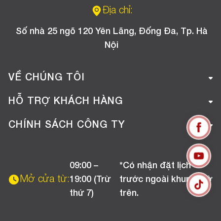
Địa chỉ:
Số nhà 25 ngõ 120 Yên Lãng, Đống Đa, Tp. Hà
Nội
VỀ CHÚNG TÔI
Giới thiệu công ty
HỖ TRỢ KHÁCH HÀNG
Tuyển dụng
Hướng dẫn mua hàng online
CHÍNH SÁCH CÔNG TY
Liên hệ
Hướng dẫn thanh toán
Chính sách đổi trả
Chương trình khuyến mãi
09:00 –
*Có nhận đặt lịch
Chính sách bảo hành
Mở cửa từ:
19:00 (Trừ
trước ngoài khung giờ
Chính sách CSKH (Doanh nghiệp)
thứ 7)
trên.
Chính sách vận chuyển, kiểm hàng