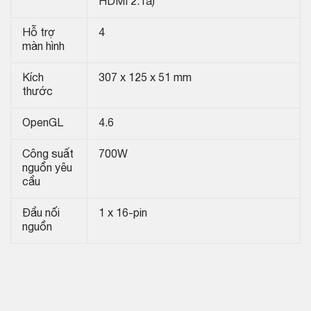
HDMI 2.1a)
Hỗ trợ
4
màn hình
Kích
307 x 125 x 51 mm
thước
OpenGL
4.6
Công suất
700W
nguồn yêu
cầu
Đầu nối
1 x 16-pin
nguồn