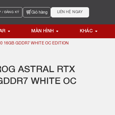
LIÊN HỆ NGAY
 / ĐĂNG KÝ
Giỏ hàng
AR
MÀN HÌNH
KHÁC
0 16GB GDDR7 WHITE OC EDITION
ROG ASTRAL RTX
 GDDR7 WHITE OC