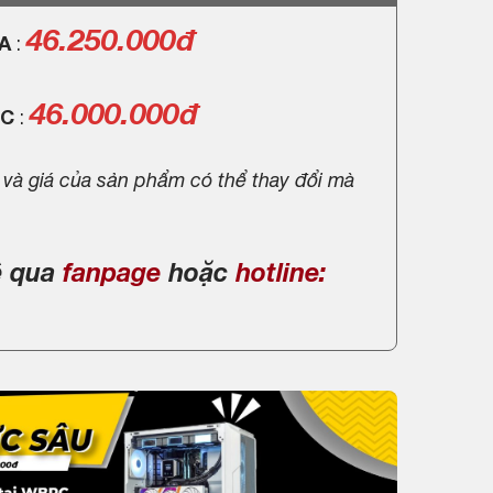
46.250.000
đ
GA
:
46.000.000đ
PC
:
 và giá của sản phẩm có thể thay đổi mà
ệ qua
fanpage
hoặc
hotline: