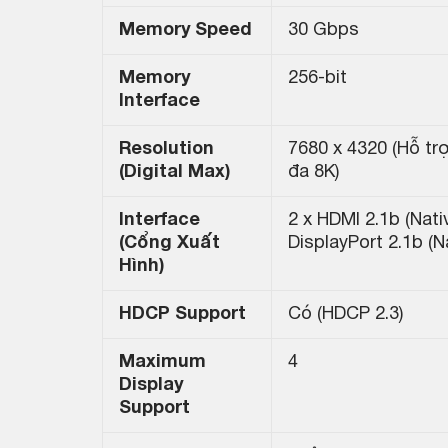
Memory Speed
30 Gbps
Memory
256-bit
Interface
Resolution
7680 x 4320 (Hỗ trợ
(Digital Max)
đa 8K)
Interface
2 x HDMI 2.1b (Nativ
(Cổng Xuất
DisplayPort 2.1b (N
Hình)
HDCP Support
Có (HDCP 2.3)
Maximum
4
Display
Support