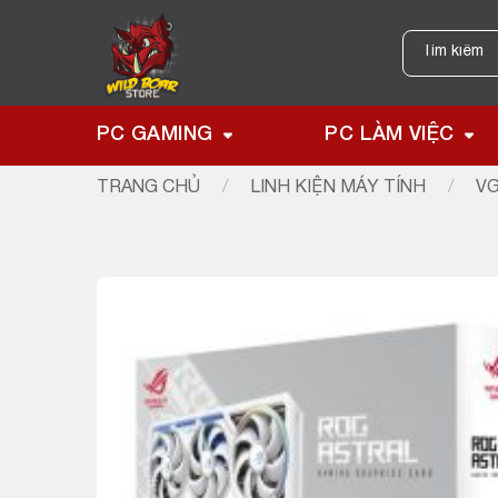
Skip
to
Tìm
kiếm:
content
PC GAMING
PC LÀM VIỆC
TRANG CHỦ
/
LINH KIỆN MÁY TÍNH
/
VG