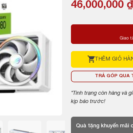
Giá
Giá
46,000,000
gốc
hiện
là:
tại
49,000,000 ₫
là:
Giao t
46,000,000 ₫
THÊM
GIỎ HÀ
TRẢ GÓP QUA T
*Tình trạng còn hàng và 
kịp báo trước!
Quà tặng khuyến mãi