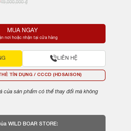
₫
49,000,000
₫
MUA NGAY
.
ận nơi hoặc nhận tại cửa hàng
.
NG
LIÊN HỆ
HẺ TÍN DỤNG / CCCD (HDSAISON)
giá của sản phẩm có thể thay đổi mà không
 của WILD BOAR STORE: