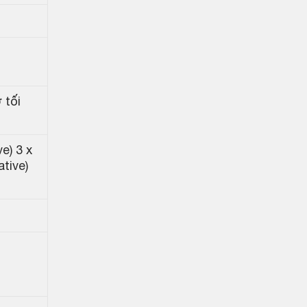
 tối
e) 3 x
ative)