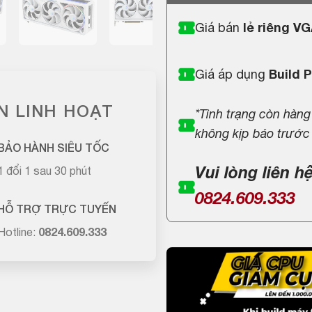
Giá bán
lẻ riêng V
Giá áp dụng
Build 
N LINH HOẠT
*Tình trạng còn hàng
không kịp báo trước
BẢO HÀNH SIÊU TỐC
Vui lòng liên h
1 đổi 1 sau 30 phút
0824.609.333
HỖ TRỢ TRỰC TUYẾN
Hotline:
0824.609.333