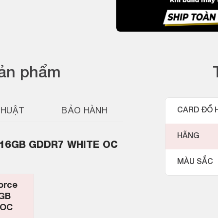
sản phẩm
THUẬT
BẢO HÀNH
CARD ĐỒ 
HÃNG
 16GB GDDR7 WHITE OC
MÀU SẮC
orce
6GB
 OC