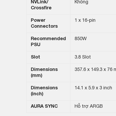
NVLink/
Không
Crossfire
Power
1 x 16-pin
Connectors
Recommended
850W
PSU
Slot
3.8 Slot
Dimensions
357.6 x 149.3 x 76
(mm)
Dimensions
14.1 x 5.9 x 3 inch
(inch)
AURA SYNC
Hỗ trợ ARGB