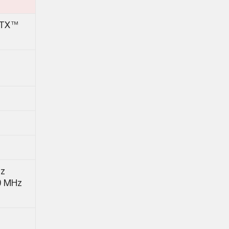
RTX™
z
0 MHz