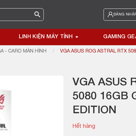
ĐĂNG NHẬP
LINH KIỆN MÁY TÍNH
GAMING GE
A - CARD MÀN HÌNH
/
VGA ASUS ROG ASTRAL RTX 508
VGA ASUS 
5080 16GB
EDITION
Hết hàng