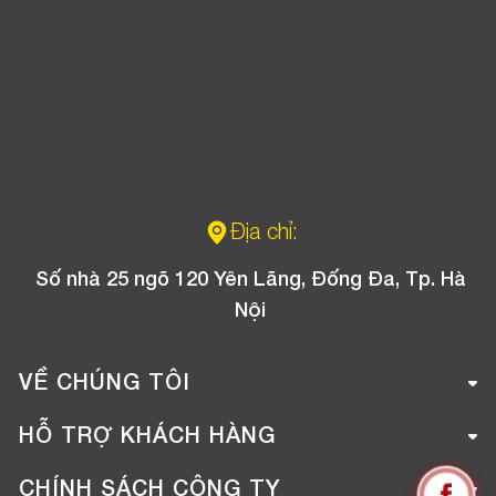
Địa chỉ:
Số nhà 25 ngõ 120 Yên Lãng, Đống Đa, Tp. Hà
Nội
VỀ CHÚNG TÔI
Giới thiệu công ty
HỖ TRỢ KHÁCH HÀNG
Tuyển dụng
Hướng dẫn mua hàng online
CHÍNH SÁCH CÔNG TY