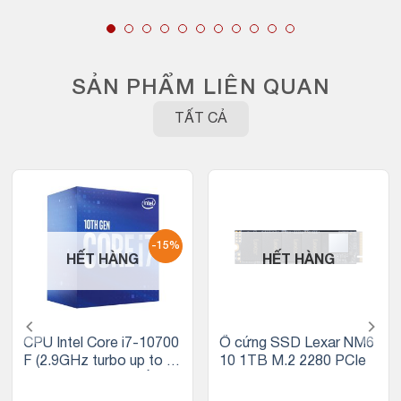
SẢN PHẨM LIÊN QUAN
TẤT CẢ
-15%
HẾT HÀNG
HẾT HÀNG
CPU Intel Core i7-10700
Ổ cứng SSD Lexar NM6
F (2.9GHz turbo up to 4.
10 1TB M.2 2280 PCIe
8GHz, 8 nhân 16 luồng, 1
6MB Cache, 65W) – Soc