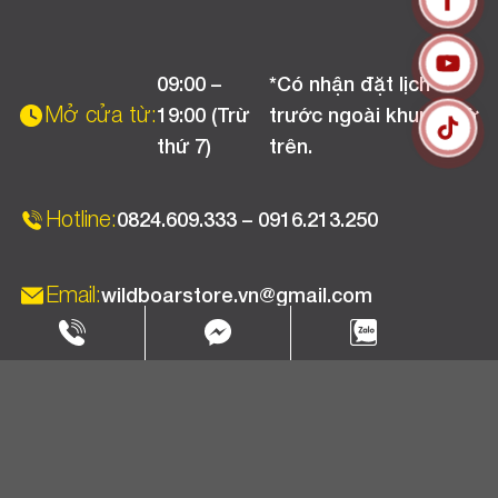
Liên hệ
Hướng dẫn thanh toán
Chính sách đổi trả
Chương trình khuyến mãi
09:00 –
*Có nhận đặt lịch
Chính sách bảo hành
Mở cửa từ:
19:00 (Trừ
trước ngoài khung giờ
Chính sách CSKH (Doanh nghiệp)
thứ 7)
trên.
Chính sách vận chuyển, kiểm hàng
Hotline:
0824.609.333 – 0916.213.250
Email:
wildboarstore.vn@gmail.com
Copyright 2025 © WBPC