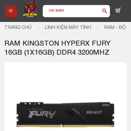
Skip
Tìm
to
kiếm:
content
TRANG CHỦ
/
LINH KIỆN MÁY TÍNH
/
RAM - BỘ 
RAM KINGSTON HYPERX FURY
16GB (1X16GB) DDR4 3200MHZ