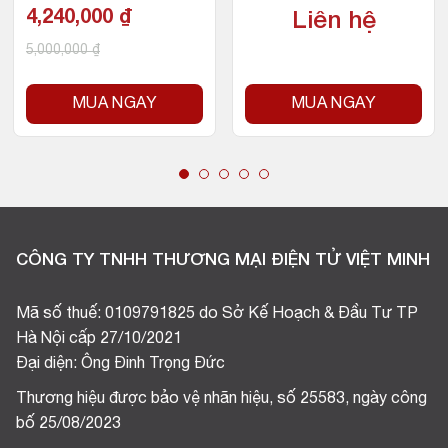
ket Intel LGA 1200
4,240,000
₫
Liên hệ
5,000,000
₫
MUA NGAY
MUA NGAY
CÔNG TY TNHH THƯƠNG MẠI ĐIỆN TỬ VIỆT MINH
Mã số thuế: 0109791825 do Sở Kế Hoạch & Đầu Tư TP
Hà Nội cấp 27/10/2021
Đại diện: Ông Đinh Trọng Đức
Thương hiệu được bảo vệ nhãn hiệu, số 25583, ngày công
bố 25/08/2023