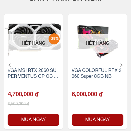
-28%
HẾT HÀNG
HẾT HÀNG
VGA MSI RTX 2060 SU
VGA COLORFUL RTX 2
PER VENTUS GP OC 8
060 Super 8GB NB
GB GDDR6
4,700,000
₫
6,000,000
₫
6,500,000
₫
MUA NGAY
MUA NGAY