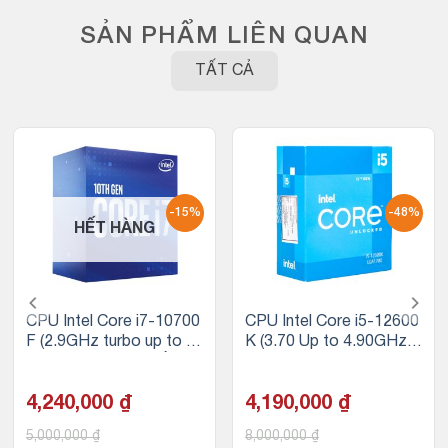
SẢN PHẨM LIÊN QUAN
TẤT CẢ
-15%
-48%
HẾT HÀNG
CPU Intel Core i7-10700
CPU Intel Core i5-12600
F (2.9GHz turbo up to 4.
K (3.70 Up to 4.90GHz |
8GHz, 8 nhân 16 luồng, 1
20MB | 10C 16T | Socke
6MB Cache, 65W) – Soc
t 1700 | Alder Lake | UH
ket Intel LGA 1200
4,240,000
₫
D Graphics 770 | 125W)
4,190,000
₫
5,000,000
₫
8,000,000
₫