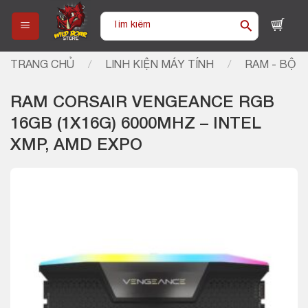
Skip
Tìm
to
kiếm:
content
TRANG CHỦ
/
LINH KIỆN MÁY TÍNH
/
RAM - BỘ 
RAM CORSAIR VENGEANCE RGB
16GB (1X16G) 6000MHZ – INTEL
XMP, AMD EXPO