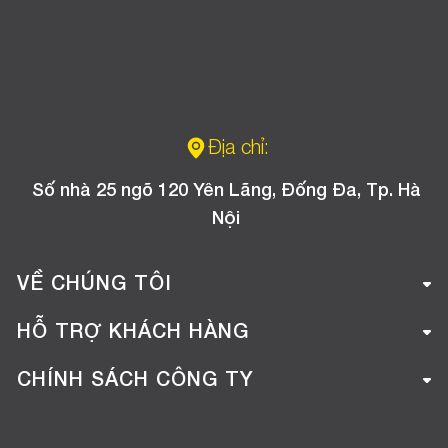
Địa chỉ:
Số nhà 25 ngõ 120 Yên Lãng, Đống Đa, Tp. Hà
Nội
VỀ CHÚNG TÔI
Giới thiệu công ty
HỖ TRỢ KHÁCH HÀNG
Tuyển dụng
Hướng dẫn mua hàng online
CHÍNH SÁCH CÔNG TY
Liên hệ
Hướng dẫn thanh toán
Chính sách đổi trả