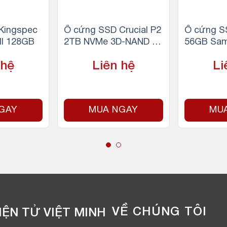
Kingspec
Ổ cứng SSD Crucial P2
Ổ cứng S
III 128GB
2TB NVMe 3D-NAND M.
56GB Sa
2 PCIe Gen3 x4
a NVMe 2
 hệ
Liên hệ
Li
GAY
MUA NGAY
MU
VỀ CHÚNG TÔI
ỆN TỬ VIỆT MINH