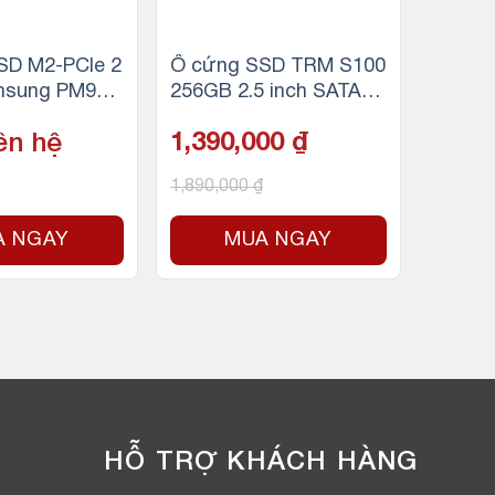
SD M2-PCIe 2
Ổ cứng SSD TRM S100
msung PM981
256GB 2.5 inch SATA3
280
(Đọc 560MB/s – Ghi 52
ên hệ
1,390,000
₫
0MB/s)
1,890,000
₫
A NGAY
MUA NGAY
HỖ TRỢ KHÁCH HÀNG