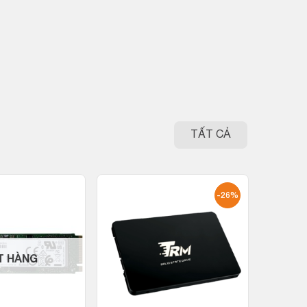
TẤT CẢ
-26%
T HÀNG