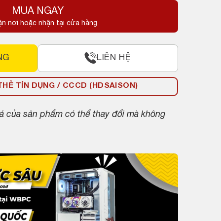
MUA NGAY
ận nơi hoặc nhận tại cửa hàng
NG
LIÊN HỆ
HẺ TÍN DỤNG / CCCD (HDSAISON)
giá của sản phẩm có thể thay đổi mà không