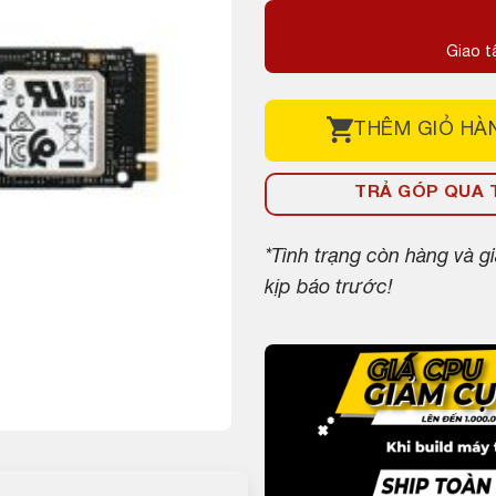
Giao t
THÊM
GIỎ HÀ
TRẢ GÓP QUA T
*Tình trạng còn hàng và 
kịp báo trước!