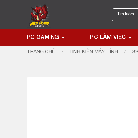
Skip
to
Tìm
kiếm:
content
PC GAMING
PC LÀM VIỆC
TRANG CHỦ
/
LINH KIỆN MÁY TÍNH
/
SS