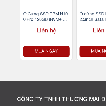
TC 256
Ổ Cứng SSD TRM N10
Ổ cứng SSD 
c Whit
0 Pro 128GB (NVMe M.2
2.5inch Sata 
vme
2280/ PCIe Gen3 X4)
Liên hệ
Liên
Y
MUA NGAY
MUA N
CÔNG TY TNHH THƯƠNG MẠI ĐI