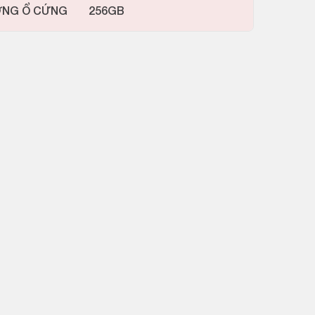
ỢNG Ổ CỨNG
256GB