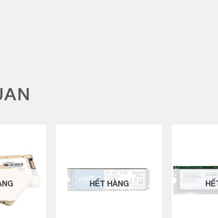
UAN
ÀNG
HẾT HÀNG
HẾ