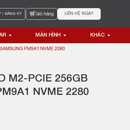
LIÊN HỆ NGAY
 / ĐĂNG KÝ
Giỏ hàng
AR
MÀN HÌNH
KHÁC
 SAMSUNG PM9A1 NVME 2280
D M2-PCIE 256GB
M9A1 NVME 2280