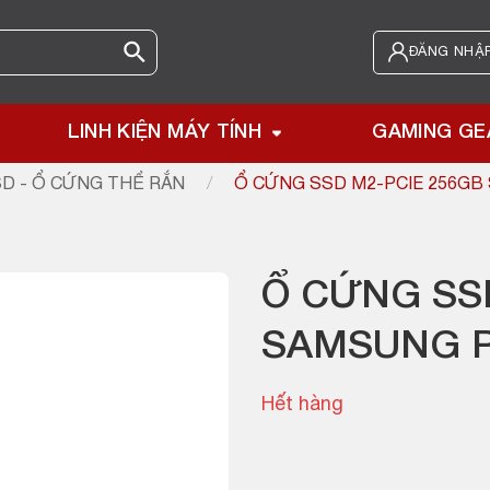
ĐĂNG NHẬP
LINH KIỆN MÁY TÍNH
GAMING GE
D - Ổ CỨNG THỂ RẮN
/
Ổ CỨNG SSD M2-PCIE 256GB
Ổ CỨNG SS
SAMSUNG P
Hết hàng