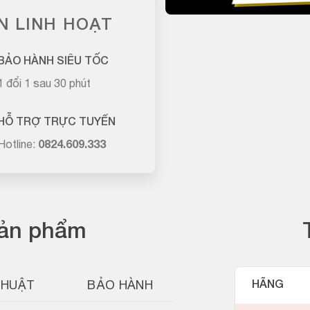
N LINH HOẠT
BẢO HÀNH SIÊU TỐC
1 đổi 1 sau 30 phút
HỖ TRỢ TRỰC TUYẾN
Hotline:
0824.609.333
sản phẩm
THUẬT
BẢO HÀNH
HÃNG