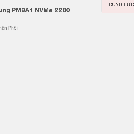
DUNG LƯ
ung PM9A1 NVMe 2280
Phân Phối
M