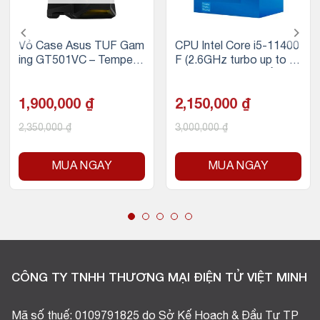
Vỏ Case Asus TUF Gam
CPU Intel Core i5-11400
ing GT501VC – Tempere
F (2.6GHz turbo up to 4.
d Glass (Mid Tower/Màu
4Ghz, 6 nhân 12 luồng, 1
Đen)
2MB Cache, 65W)
1,900,000
₫
2,150,000
₫
2,350,000
₫
3,000,000
₫
MUA NGAY
MUA NGAY
CÔNG TY TNHH THƯƠNG MẠI ĐIỆN TỬ VIỆT MINH
Mã số thuế: 0109791825 do Sở Kế Hoạch & Đầu Tư TP