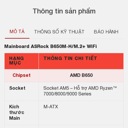
Thông tin sản phẩm
MÔ TẢ
THÔNG SỐ KỸ THUẬT
BẢO HÀNH
Mainboard
ASRock B650M-H/M.2+ WiFi
HẠNG
THÔNG TIN CHI TIẾT
MỤC
Chipset
AMD B650
Socket
Socket AM5 – Hỗ trợ AMD Ryzen™
7000/8000/9000 Series
Kích
M-ATX
thước
Main