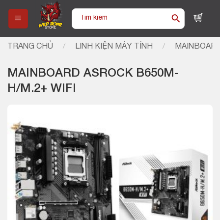
Skip
Tìm
to
kiếm:
content
TRANG CHỦ
/
LINH KIỆN MÁY TÍNH
/
MAINBOARD
MAINBOARD ASROCK B650M-
H/M.2+ WIFI