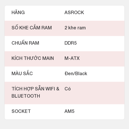
HÃNG
ASROCK
SỐ KHE CẮM RAM
2 khe ram
CHUẨN RAM
DDR5
KÍCH THƯỚC MAIN
M-ATX
MÀU SẮC
Đen/Black
TÍCH HỢP SẴN WIFI &
Có
BLUETOOTH
SOCKET
AM5