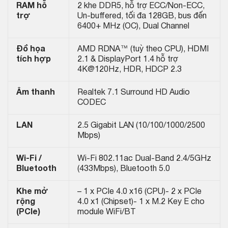
RAM hỗ
2 khe DDR5, hỗ trợ ECC/Non-ECC,
trợ
Un-buffered, tối đa 128GB, bus đến
6400+ MHz (OC), Dual Channel
Đồ họa
AMD RDNA™ (tuỳ theo CPU), HDMI
tích hợp
2.1 & DisplayPort 1.4 hỗ trợ
4K@120Hz, HDR, HDCP 2.3
Âm thanh
Realtek 7.1 Surround HD Audio
CODEC
LAN
2.5 Gigabit LAN (10/100/1000/2500
Mbps)
Wi-Fi /
Wi-Fi 802.11ac Dual-Band 2.4/5GHz
Bluetooth
(433Mbps), Bluetooth 5.0
Khe mở
– 1 x PCIe 4.0 x16 (CPU)- 2 x PCIe
rộng
4.0 x1 (Chipset)- 1 x M.2 Key E cho
(PCIe)
module WiFi/BT