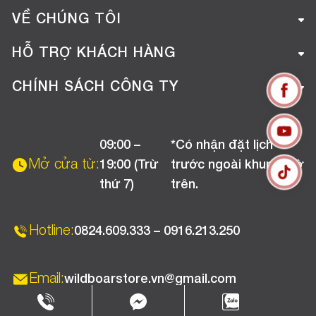
VỀ CHÚNG TÔI
Giới thiệu công ty
HỖ TRỢ KHÁCH HÀNG
Tuyển dụng
Hướng dẫn mua hàng online
CHÍNH SÁCH CÔNG TY
Liên hệ
Hướng dẫn thanh toán
Chính sách đổi trả
Chương trình khuyến mãi
09:00 –
*Có nhận đặt lịch
Chính sách bảo hành
Mở cửa từ:
19:00 (Trừ
trước ngoài khung giờ
Chính sách CSKH (Doanh nghiệp)
thứ 7)
trên.
Chính sách vận chuyển, kiểm hàng
Hotline:
0824.609.333 – 0916.213.250
Email:
wildboarstore.vn@gmail.com