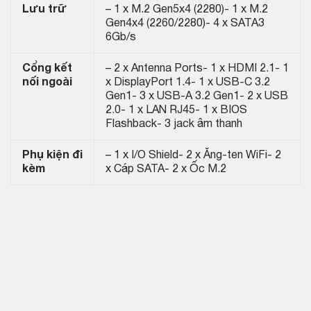
Lưu trữ
– 1 x M.2 Gen5x4 (2280)- 1 x M.2
Gen4x4 (2260/2280)- 4 x SATA3
6Gb/s
Cổng kết
– 2 x Antenna Ports- 1 x HDMI 2.1- 1
nối ngoài
x DisplayPort 1.4- 1 x USB-C 3.2
Gen1- 3 x USB-A 3.2 Gen1- 2 x USB
2.0- 1 x LAN RJ45- 1 x BIOS
Flashback- 3 jack âm thanh
Phụ kiện đi
– 1 x I/O Shield- 2 x Ăng-ten WiFi- 2
kèm
x Cáp SATA- 2 x Ốc M.2