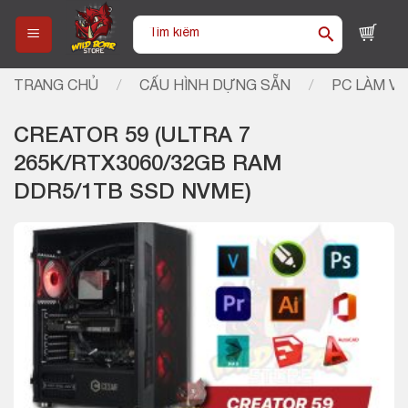
Skip
Tìm
to
kiếm:
content
TRANG CHỦ
/
CẤU HÌNH DỰNG SẴN
/
PC LÀM VI
CREATOR 59 (ULTRA 7
265K/RTX3060/32GB RAM
DDR5/1TB SSD NVME)