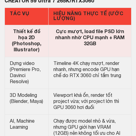
CREATOR 59 Ultra 7 265K/RTX3060
TÁC VỤ
HIỆU NĂNG THỰC TẾ (ƯỚC
LƯỢNG)
Thiết kế đồ
Cực mượt, load file PSD lớn
họa 2D
nhanh nhờ CPU mạnh + RAM
(Photoshop,
32GB
Illustrator)
Dựng video
Timeline 4K chạy mượt, render
(Premiere Pro,
nhanh, nhưng encode GPU hạn
Davinci
chế do RTX 3060 chỉ tầm trung
Resolve)
3D Modeling
Viewport khá ổn, render tốt
(Blender, Maya)
project vừa; với project lớn thì
GPU 3060 hơi đuối
AI, Machine
Chạy được model nhỏ & vừa,
Learning
nhưng GPU giới hạn VRAM
(12GB) nên không tối ưu cho AI