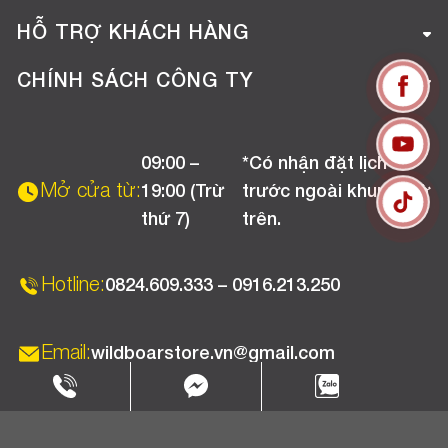
Giới thiệu công ty
HỖ TRỢ KHÁCH HÀNG
Tuyển dụng
Hướng dẫn mua hàng online
CHÍNH SÁCH CÔNG TY
Liên hệ
Hướng dẫn thanh toán
Chính sách đổi trả
Chương trình khuyến mãi
09:00 –
*Có nhận đặt lịch
Chính sách bảo hành
Mở cửa từ:
19:00 (Trừ
trước ngoài khung giờ
Chính sách CSKH (Doanh nghiệp)
thứ 7)
trên.
Chính sách vận chuyển, kiểm hàng
Hotline:
0824.609.333 – 0916.213.250
Email:
wildboarstore.vn@gmail.com