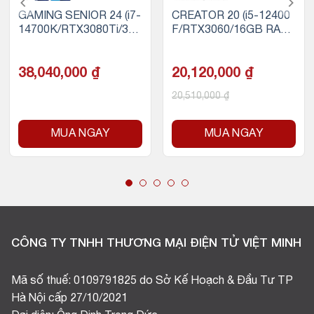
GAMING SENIOR 24 (i7-
CREATOR 20 (i5-12400
14700K/RTX3080Ti/32
F/RTX3060/16GB RAM/
GB RAM/500GB SSD N
500GB SSD NVMe)
VMe)
38,040,000
₫
20,120,000
₫
20,510,000
₫
MUA NGAY
MUA NGAY
CÔNG TY TNHH THƯƠNG MẠI ĐIỆN TỬ VIỆT MINH
Mã số thuế: 0109791825 do Sở Kế Hoạch & Đầu Tư TP
Hà Nội cấp 27/10/2021