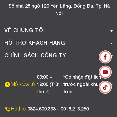
Số nhà 25 ngõ 120 Yên Lãng, Đống Đa, Tp. Hà
Nội
VỀ CHÚNG TÔI
Giới thiệu công ty
HỖ TRỢ KHÁCH HÀNG
Tuyển dụng
Hướng dẫn mua hàng online
CHÍNH SÁCH CÔNG TY
Liên hệ
Hướng dẫn thanh toán
Chính sách đổi trả
Chương trình khuyến mãi
09:00 –
*Có nhận đặt lịch
Chính sách bảo hành
Mở cửa từ:
19:00 (Trừ
trước ngoài khung giờ
Chính sách CSKH (Doanh nghiệp)
thứ 7)
trên.
Chính sách vận chuyển, kiểm hàng
Hotline:
0824.609.333 – 0916.213.250