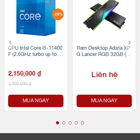
-28%
CPU Intel Core i5-11400
Ram Desktop Adata XP
F (2.6GHz turbo up to 4.
G Lancer RGB 32GB (2x
4Ghz, 6 nhân 12 luồng, 1
16GB) DDR5 5200Mhz
2MB Cache, 65W)
2,150,000
₫
Liên hệ
3,000,000
₫
MUA NGAY
MUA NGAY