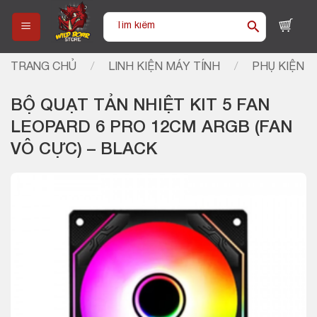
Skip
Tìm
to
kiếm:
content
TRANG CHỦ
/
LINH KIỆN MÁY TÍNH
/
PHỤ KIỆN
BỘ QUẠT TẢN NHIỆT KIT 5 FAN
LEOPARD 6 PRO 12CM ARGB (FAN
VÔ CỰC) – BLACK