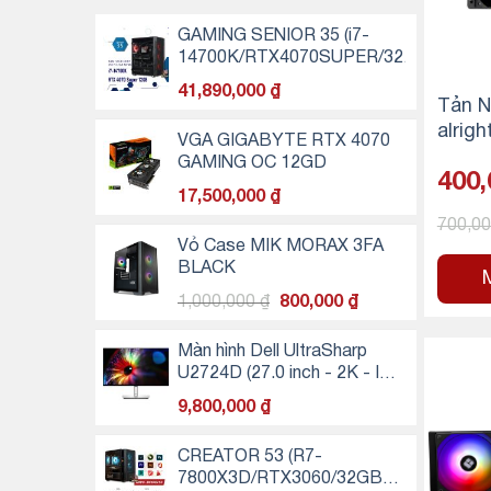
GAMING SENIOR 35 (i7-
14700K/RTX4070SUPER/32GB
RAM DDR5/500GB SSD NVMe)
41,890,000
₫
Tản N
alrig
VGA GIGABYTE RTX 4070
0 Ref
GAMING OC 12GD
400
0 R S
17,500,000
₫
700,0
Vỏ Case MIK MORAX 3FA
BLACK
Giá
Giá
1,000,000
₫
800,000
₫
gốc
hiện
là:
tại
Màn hình Dell UltraSharp
1,000,000 ₫.
là:
U2724D (27.0 inch - 2K - IPS
800,000 ₫.
- 120Hz - 5ms - TMDS -
9,800,000
₫
VRR - USB TypeC)
CREATOR 53 (R7-
7800X3D/RTX3060/32GB