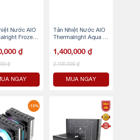
hiệt Nước AIO
Tản Nhiệt Nước AIO
alright Frozen
Thermalright Aqua Eli
 360 Black ARG
te 360 V3 ARGB – W
0,000
₫
1,400,000
₫
HITE
000
₫
2,100,000
₫
MUA NGAY
MUA NGAY
-15%