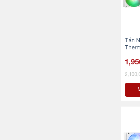
Tản N
Therm
Warfr
1,95
ARG
2,100