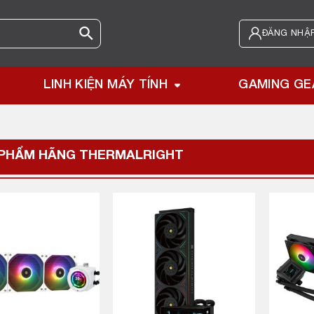
ĐĂNG NHẬP
LINH KIỆN MÁY TÍNH
GAMING GE
 PHẨM HÃNG
THERMALRIGHT