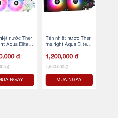
hiệt nước Ther
Tản nhiệt nước Ther
ht Aqua Elite 2
malright Aqua Elite 2
 ARGB – White
40 V3 ARGB – Black
0,000
₫
1,200,000
₫
,000
₫
1,500,000
₫
MUA NGAY
MUA NGAY