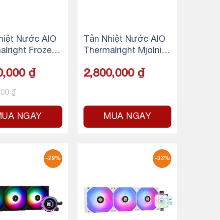
hiệt Nước AIO
Tản Nhiệt Nước AIO
alright Frozen
Thermalright Mjolnir
ame 360 ARGB
Vision 360 – ARGB –
0,000
₫
2,800,000
₫
lack
Black
000
₫
MUA NGAY
MUA NGAY
-29%
-33%