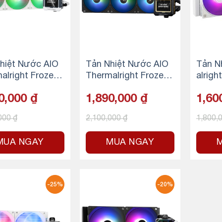
hiệt Nước AIO
Tản Nhiệt Nước AIO
Tản N
alright Frozen
Thermalright Frozen
alrigh
ame 360 White
Warframe 360 BLack
me 24
0,000
₫
1,890,000
₫
1,60
B
ARGB
e
,000
₫
2,100,000
₫
1,800,
MUA NGAY
MUA NGAY
-25%
-20%