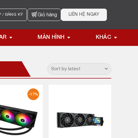
LIÊN HỆ NGAY
 / ĐĂNG KÝ
Giỏ hàng
AR
MÀN HÌNH
KHÁC
-17%