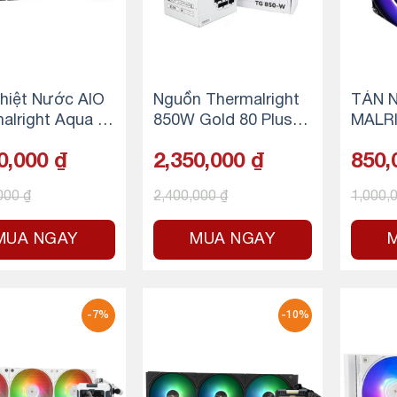
.
hiệt Nước AIO
Nguồn Thermalright
TẢN N
alright Aqua Eli
850W Gold 80 Plus
MALR
0 V3 ARGB – Bla
White TG-850 (ATX 3.
S ASS
0,000
₫
2,350,000
₫
850,
0 | PCIE 5.0 Full Modu
ARGB
lar)
,000
₫
2,400,000
₫
1,000,
MUA NGAY
MUA NGAY
-7%
-10%