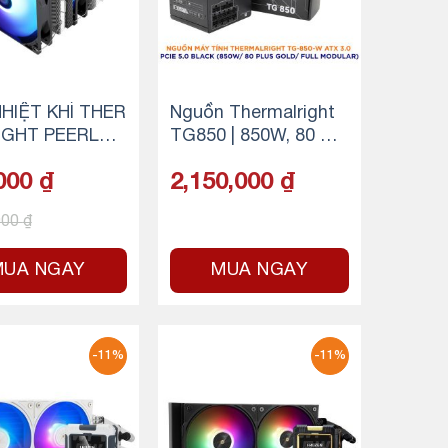
HIỆT KHÍ THER
Nguồn Thermalright
IGHT PEERLES
TG850 | 850W, 80 Plu
ASSIN 120 SE
s Gold, PCIe 5.0
000
₫
2,150,000
₫
000
₫
MUA NGAY
MUA NGAY
-11%
-11%