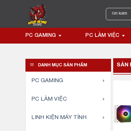
Skip
to
Tìm
kiếm:
content
PC GAMING
PC LÀM VIỆC
SẢN
DANH MỤC SẢN PHẨM
PC GAMING
PC LÀM VIỆC
LINH KIỆN MÁY TÍNH