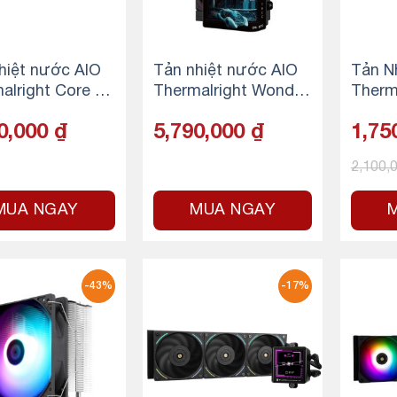
hiệt nước AIO
Tản nhiệt nước AIO
Tản N
alright Core Vi
Thermalright Wonder
Therm
360 – ARGB – W
Vision 360 UB ARGB
Warfr
0,000
₫
5,790,000
₫
1,75
Black
SE – B
2,100,
MUA NGAY
MUA NGAY
-43%
-17%