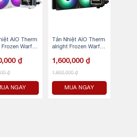
hiệt AIO Therm
Tản Nhiệt AIO Therm
t Frozen Warfra
alright Frozen Warfra
0 ARGB – Whit
me 240 ARGB – Blac
0,000
₫
1,600,000
₫
k
000
₫
1,800,000
₫
MUA NGAY
MUA NGAY