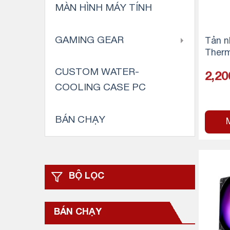
MÀN HÌNH MÁY TÍNH
GAMING GEAR
Tản n
Therm
sion 
CUSTOM WATER-
2,20
hite
COOLING CASE PC
BÁN CHẠY
BỘ LỌC
BÁN CHẠY