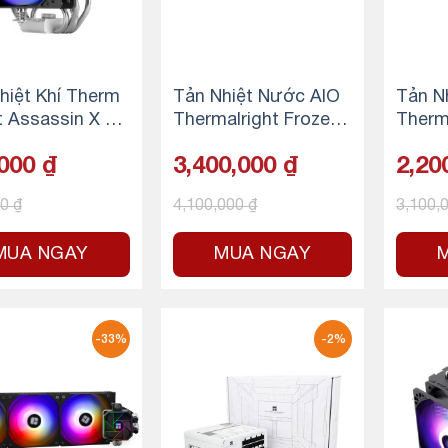
hiệt Khí Therm
Tản Nhiệt Nước AIO
Tản N
ht Assassin X 12
Thermalright Frozen
Therm
ined SE – (AX12
Vision 360 BLACK
Notte
,000
₫
3,400,000
₫
2,20
E V2 RGB)
B
00
₫
4,100,000
₫
3,100,
MUA NGAY
MUA NGAY
-33%
-2%