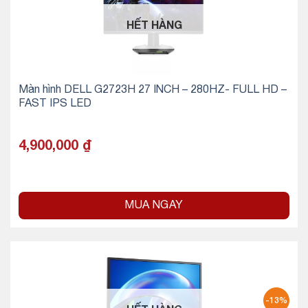
HẾT HÀNG
Màn hình DELL G2723H 27 INCH – 280HZ- FULL HD –
FAST IPS LED
4,900,000
₫
MUA NGAY
-13%