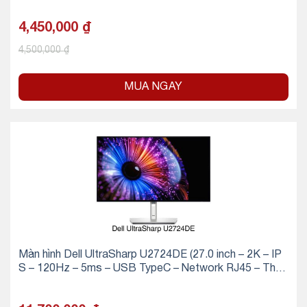
4,450,000
₫
4,500,000
₫
MUA NGAY
Màn hình Dell UltraSharp U2724DE (27.0 inch – 2K – IP
S – 120Hz – 5ms – USB TypeC – Network RJ45 – Thun
derbolt4)