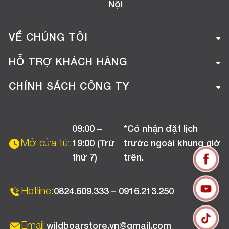
Nội
VỀ CHÚNG TÔI
Giới thiệu công ty
HỖ TRỢ KHÁCH HÀNG
Tuyển dụng
Hướng dẫn mua hàng online
CHÍNH SÁCH CÔNG TY
Liên hệ
Hướng dẫn thanh toán
Chính sách đổi trả
Chương trình khuyến mãi
09:00 –
*Có nhận đặt lịch
Chính sách bảo hành
Mở cửa từ:
19:00 (Trừ
trước ngoài khung giờ
Chính sách CSKH (Doanh nghiệp)
thứ 7)
trên.
Chính sách vận chuyển, kiểm hàng
Hotline:
0824.609.333 – 0916.213.250
Email:
wildboarstore.vn@gmail.com