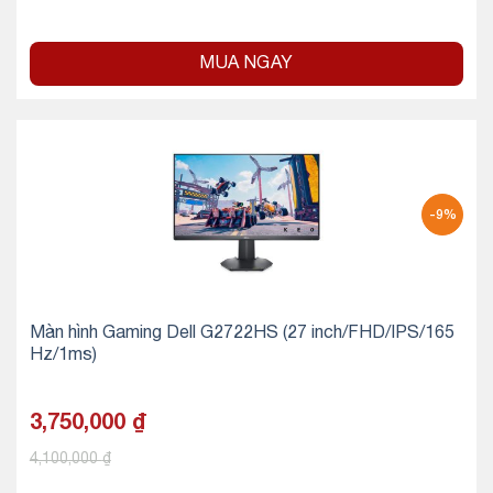
MUA NGAY
-9%
Màn hình Gaming Dell G2722HS (27 inch/FHD/IPS/165
Hz/1ms)
3,750,000
₫
4,100,000
₫