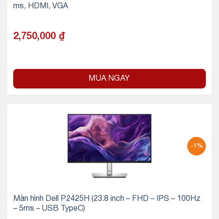
ms, HDMI, VGA
2,750,000
₫
MUA NGAY
-1%
Màn hình Dell P2425H (23.8 inch – FHD – IPS – 100Hz
– 5ms – USB TypeC)