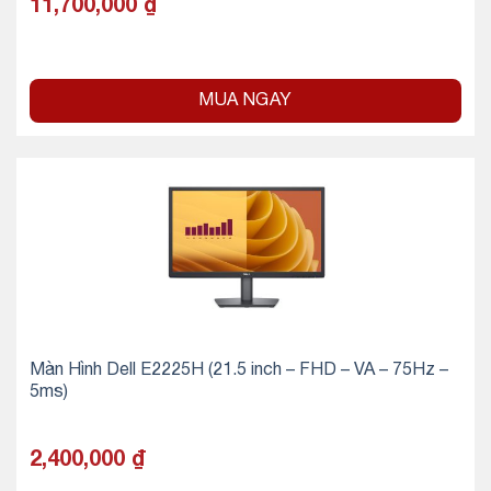
11,700,000
₫
MUA NGAY
Màn Hình Dell E2225H (21.5 inch – FHD – VA – 75Hz –
5ms)
2,400,000
₫