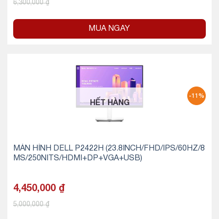
6,300,000
₫
MUA NGAY
-11%
HẾT HÀNG
MÀN HÌNH DELL P2422H (23.8INCH/FHD/IPS/60HZ/8
MS/250NITS/HDMI+DP+VGA+USB)
4,450,000
₫
5,000,000
₫