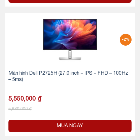
-2%
Màn hình Dell P2725H (27.0 inch – IPS – FHD – 100Hz
– 5ms)
5,550,000
₫
5,680,000
₫
MUA NGAY