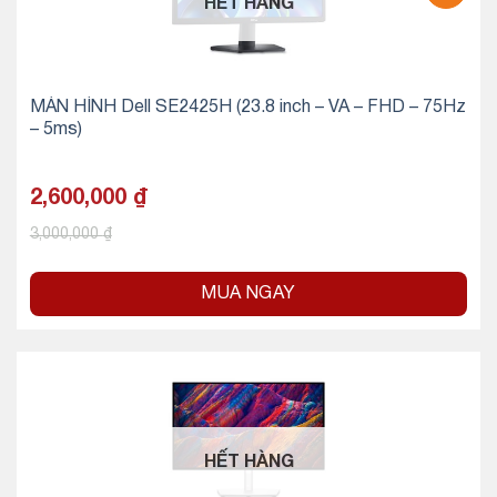
HẾT HÀNG
MÀN HÌNH Dell SE2425H (23.8 inch – VA – FHD – 75Hz
– 5ms)
2,600,000
₫
3,000,000
₫
MUA NGAY
HẾT HÀNG