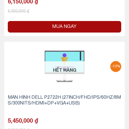
6,150,000
₫
6,300,000
₫
MUA NGAY
-13%
HẾT HÀNG
MÀN HÌNH DELL P2722H (27INCH/FHD/IPS/60HZ/8M
S/300NITS/HDMI+DP+VGA+USB)
5,450,000
₫