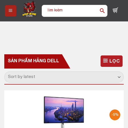
Skip
Tìm
to
kiếm:
content
SẢN PHẨM HÃNG
DELL
LỌC
-5%