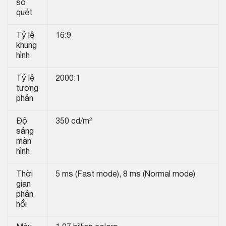
số
quét
Tỷ lệ
16:9
khung
hình
Tỷ lệ
2000:1
tương
phản
Độ
350 cd/m²
sáng
màn
hình
Thời
5 ms (Fast mode), 8 ms (Normal mode)
gian
phản
hồi