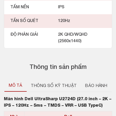
TẤM NỀN
IPS
TẦN SỐ QUÉT
120Hz
ĐỘ PHÂN GIẢI
2K QHD/WQHD
(2560x1440)
Thông tin sản phẩm
MÔ TẢ
THÔNG SỐ KỸ THUẬT
BẢO HÀNH
Màn hình
Dell UltraSharp U2724D (27.0 inch – 2K –
IPS – 120Hz – 5ms – TMDS – VRR – USB TypeC)