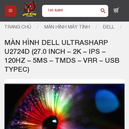
Skip
Tìm
to
kiếm:
content
TRANG CHỦ
/
MÀN HÌNH MÁY TÍNH
/
DELL
/
MÀN HÌNH DELL ULTRASHARP
U2724D (27.0 INCH – 2K – IPS –
120HZ – 5MS – TMDS – VRR – USB
TYPEC)