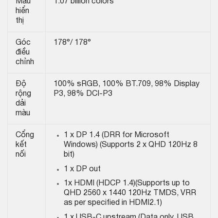
Màu
1.07 billion colors
hiển
thị
Góc
178°/ 178°
điều
chỉnh
Độ
100% sRGB, 100% BT.709, 98% Display
rộng
P3, 98% DCI-P3
dải
màu
Cổng
1 x DP 1.4 (DRR for Microsoft
kết
Windows) (Supports 2 x QHD 120Hz 8
nối
bit)
1 x DP out
1x HDMI (HDCP 1.4)(Supports up to
QHD 2560 x 1440 120Hz TMDS, VRR
as per specified in HDMI2.1)
1 x USB-C upstream (Data only, USB