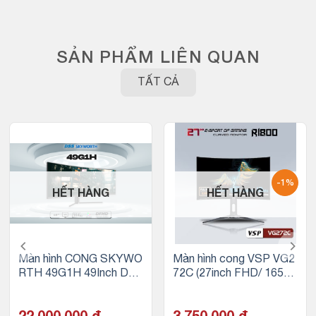
SẢN PHẨM LIÊN QUAN
TẤT CẢ
-1%
HẾT HÀNG
HẾT HÀNG
Màn hình CONG SKYWO
Màn hình cong VSP VG2
RTH 49G1H 49Inch DF
72C (27inch FHD/ 165H
HD (3840×1080) 144Hz
z/ ESport Gaming)
VA