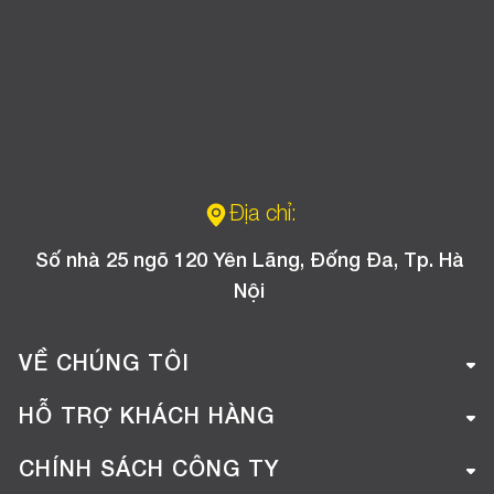
Địa chỉ:
Số nhà 25 ngõ 120 Yên Lãng, Đống Đa, Tp. Hà
Nội
VỀ CHÚNG TÔI
Giới thiệu công ty
HỖ TRỢ KHÁCH HÀNG
Tuyển dụng
Hướng dẫn mua hàng online
CHÍNH SÁCH CÔNG TY