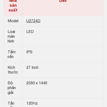
Nhà
Dell
sản
xuất
Model
U2724D
Loại
LED
màn
hình
Tấm
IPS
nền
Kích
27 Inch
thước
Độ
2560 x 1440
phân
giải
Tần
120Hz