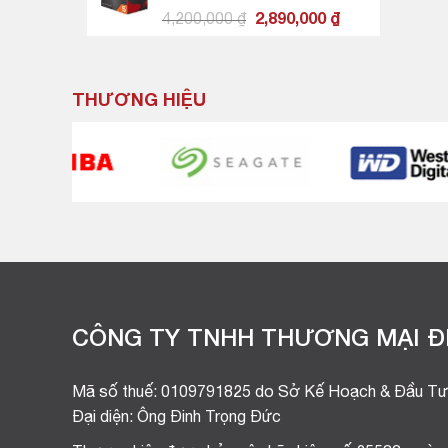
35MB / 6 CORES, 12
Giá
Giá
4,200,000
₫
2,890,000
₫
THREADS / 65W / SOCKET
gốc
hiện
AM4)
là:
tại
4,200,000 ₫.
là:
THƯƠNG HIỆU
2,890,000 ₫.
CÔNG TY TNHH THƯƠNG MẠI ĐI
Mã số thuế: 0109791825 do Sở Kế Hoạch & Đầu Tư
Đại diện: Ông Đinh Trọng Đức