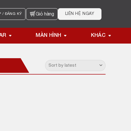
LIÊN HỆ NGAY
 / ĐĂNG KÝ
Giỏ hàng
AR
MÀN HÌNH
KHÁC