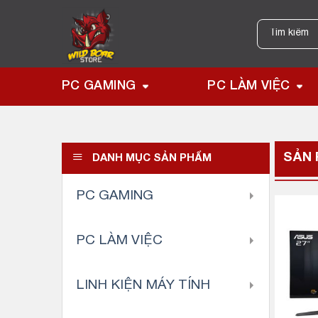
Skip
to
Tìm
kiếm:
content
PC GAMING
PC LÀM VIỆC
SẢN 
DANH MỤC SẢN PHẨM
PC GAMING
PC LÀM VIỆC
LINH KIỆN MÁY TÍNH