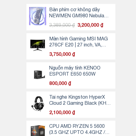
Bàn phím cơ không dây
NEWMEN GM980 Nebula
Gasket Wireless
Giá
Giá
3,389,000
₫
3,200,000
₫
gốc
hiện
là:
tại
Màn hình Gaming MSI MAG
3,389,000 ₫.
là:
276CF E20 | 27 inch, VA,
3,200,000 ₫.
200Hz, 0.5ms, cong
3,750,000
₫
Nguồn máy tính KENOO
ESPORT E650 650W
800,000
₫
Tai nghe Kingston HyperX
Cloud 2 Gaming Black (KHX-
HSCP-GM)
2,100,000
₫
CPU AMD RYZEN 5 5600
(3.5 GHZ UPTO 4.4GHZ /