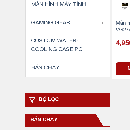
MÀN HÌNH MÁY TÍNH
GAMING GEAR
Màn h
VG27A
IPS –
CUSTOM WATER-
4,95
ms – 
COOLING CASE PC
BÁN CHẠY
BỘ LỌC
BÁN CHẠY