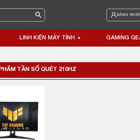
ĐĂNG NHẬP
LINH KIỆN MÁY TÍNH
GAMING GE
PHẨM TẦN SỐ QUÉT
210HZ