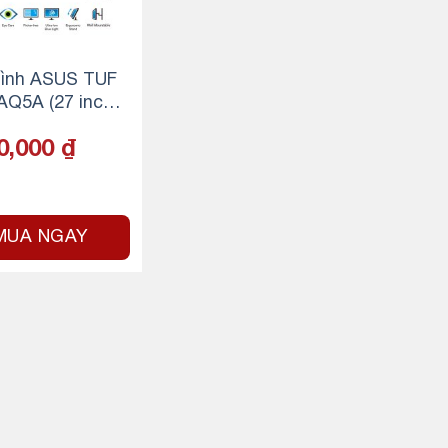
ình ASUS TUF
Q5A (27 inch –
 2K – 210Hz – 1
0,000
₫
Speaker)
MUA NGAY