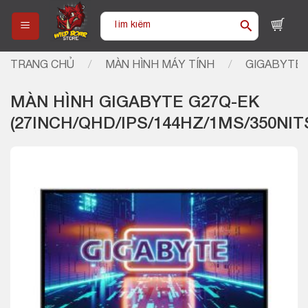
Skip
Tìm
to
kiếm:
content
TRANG CHỦ
/
MÀN HÌNH MÁY TÍNH
/
GIGABYTE
MÀN HÌNH GIGABYTE G27Q-EK
(27INCH/QHD/IPS/144HZ/1MS/350NI