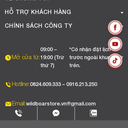
Giới thiệu công ty
HỖ TRỢ KHÁCH HÀNG
Tuyển dụng
Hướng dẫn mua hàng online
CHÍNH SÁCH CÔNG TY
Liên hệ
Hướng dẫn thanh toán
Chính sách đổi trả
Chương trình khuyến mãi
09:00 –
*Có nhận đặt lịch
Chính sách bảo hành
Mở cửa từ:
19:00 (Trừ
trước ngoài khung giờ
Chính sách CSKH (Doanh nghiệp)
thứ 7)
trên.
Chính sách vận chuyển, kiểm hàng
Hotline:
0824.609.333 – 0916.213.250
Email:
wildboarstore.vn@gmail.com