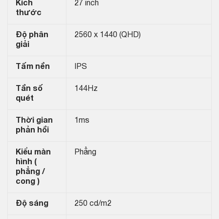
Kích
27 inch
thước
Độ phân
2‎560 x 1440 (QHD)
giải
Tấm nền
IPS
Tần số
144Hz
quét
Thời gian
1ms
phản hồi
Kiểu màn
Phẳng
hình (
phẳng /
cong )
Độ sáng
250 cd/m2