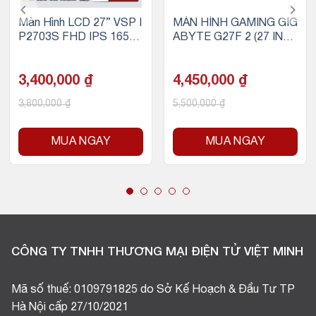
Màn Hình LCD 27” VSP I
MÀN HÌNH GAMING GIG
P2703S FHD IPS 165H
ABYTE G27F 2 (27 INC
z Gaming
H/FHD/IPS/165HZ/1M
S)
3,400,000
₫
4,450,000
₫
3,800,000
₫
5,500,000
₫
MUA NGAY
MUA NGAY
CÔNG TY TNHH THƯƠNG MẠI ĐIỆN TỬ VIỆT MINH
Mã số thuế: 0109791825 do Sở Kế Hoạch & Đầu Tư TP
Hà Nội cấp 27/10/2021