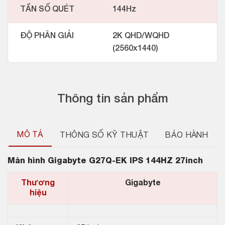
TẦN SỐ QUÉT
144Hz
ĐỘ PHÂN GIẢI
2K QHD/WQHD
(2560x1440)
Thông tin sản phẩm
MÔ TẢ
THÔNG SỐ KỸ THUẬT
BẢO HÀNH
Màn hình
Gigabyte G27Q-EK IPS 144HZ 27inch
Thương
Gigabyte
hiệu