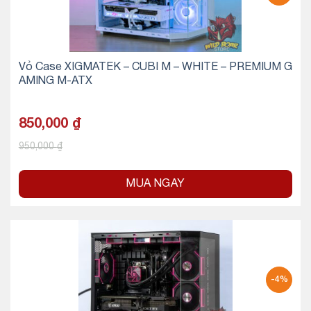
Vỏ Case XIGMATEK – CUBI M – WHITE – PREMIUM G
AMING M-ATX
850,000
₫
950,000
₫
MUA NGAY
-4%