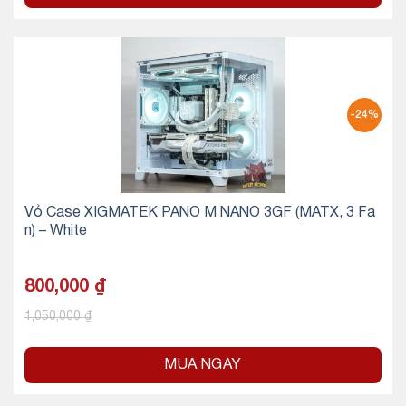
-24%
Vỏ Case XIGMATEK PANO M NANO 3GF (MATX, 3 Fa
n) – White
800,000
₫
1,050,000
₫
MUA NGAY