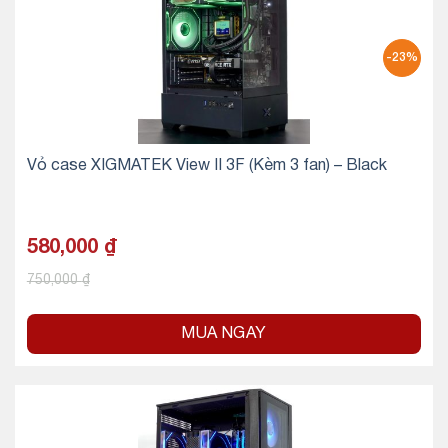
-23%
Vỏ case XIGMATEK View II 3F (Kèm 3 fan) – Black
580,000
₫
750,000
₫
MUA NGAY