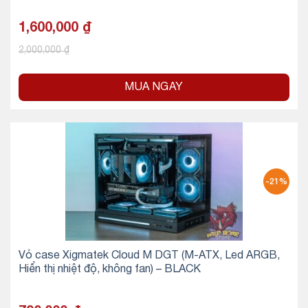
1,600,000
₫
2,000,000
₫
MUA NGAY
-21%
Vỏ case Xigmatek Cloud M DGT (M-ATX, Led ARGB,
Hiển thị nhiệt độ, không fan) – BLACK