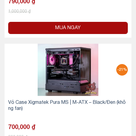
790,000
₫
1,000,000
₫
MUA NGAY
-21%
Vỏ Case Xigmatek Pura MS | M-ATX – Black/Đen (khô
ng fan)
700,000
₫