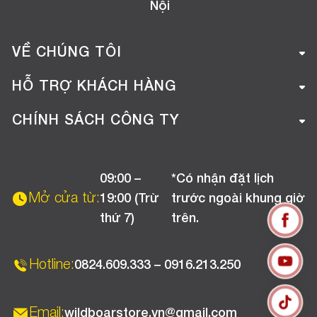
Nội
VỀ CHÚNG TÔI
Giới thiệu công ty
HỖ TRỢ KHÁCH HÀNG
Tuyển dụng
Hướng dẫn mua hàng online
CHÍNH SÁCH CÔNG TY
Liên hệ
Hướng dẫn thanh toán
Chính sách đổi trả
Chương trình khuyến mãi
09:00 –
*Có nhận đặt lịch
Chính sách bảo hành
Mở cửa từ:
19:00 (Trừ
trước ngoài khung giờ
Chính sách CSKH (Doanh nghiệp)
thứ 7)
trên.
Chính sách vận chuyển, kiểm hàng
Hotline:
0824.609.333 – 0916.213.250
Email:
wildboarstore.vn@gmail.com