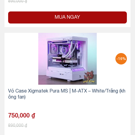
890,000
₫
MUA NGAY
-16%
Vỏ Case Xigmatek Pura MS | M-ATX – White/Trắng (kh
ông fan)
750,000
₫
890,000
₫