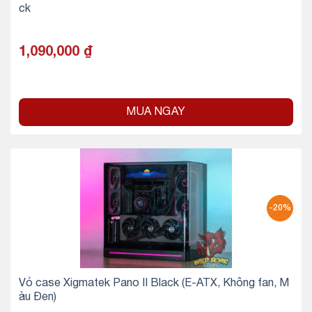
ck
1,090,000
₫
MUA NGAY
-20%
Vỏ case Xigmatek Pano II Black (E-ATX, Không fan, M
àu Đen)