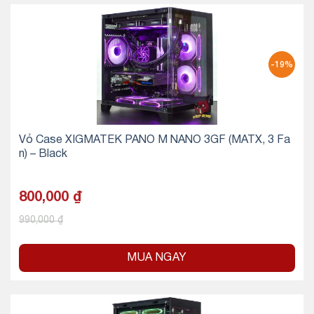
-19%
Vỏ Case XIGMATEK PANO M NANO 3GF (MATX, 3 Fa
n) – Black
800,000
₫
990,000
₫
MUA NGAY