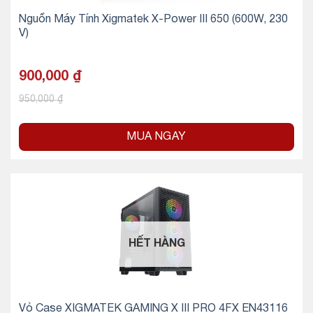
Nguồn Máy Tính Xigmatek X-Power III 650 (600W, 230
V)
900,000
₫
950,000
₫
MUA NGAY
HẾT HÀNG
Vỏ Case XIGMATEK GAMING X III PRO 4FX EN43116