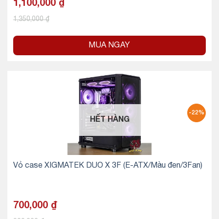
1,100,000
₫
1,350,000
₫
MUA NGAY
-22%
HẾT HÀNG
Vỏ case XIGMATEK DUO X 3F (E-ATX/Màu đen/3Fan)
700,000
₫