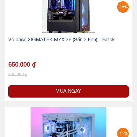
-19%
Vỏ case XIGMATEK MYX 3F (Sẵn 3 Fan) – Black
650,000
₫
800,000
₫
MUA NGAY
-11%