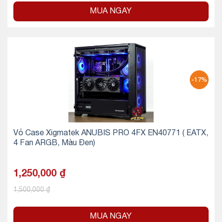
MUA NGAY
-17%
Vỏ Case Xigmatek ANUBIS PRO 4FX EN40771 ( EATX,
4 Fan ARGB, Màu Đen)
1,250,000
₫
1,500,000
₫
MUA NGAY