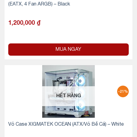
(EATX, 4 Fan ARGB) – Black
1,200,000
₫
MUA NGAY
-21%
HẾT HÀNG
Vỏ Case XIGMATEK OCEAN (ATX/Vỏ Bể Cá) – White