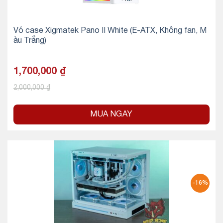
Vỏ case Xigmatek Pano II White (E-ATX, Không fan, M
àu Trắng)
1,700,000
₫
2,000,000
₫
MUA NGAY
-16%