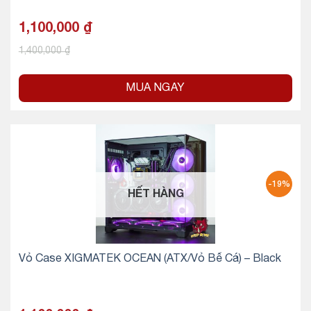
1,100,000
₫
1,400,000
₫
MUA NGAY
-19%
HẾT HÀNG
Vỏ Case XIGMATEK OCEAN (ATX/Vỏ Bể Cá) – Black