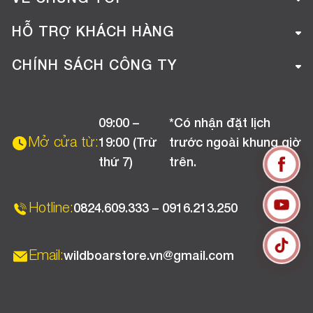
Giới thiệu công ty
HỖ TRỢ KHÁCH HÀNG
Tuyển dụng
Hướng dẫn mua hàng online
CHÍNH SÁCH CÔNG TY
Liên hệ
Hướng dẫn thanh toán
Chính sách đổi trả
Chương trình khuyến mãi
09:00 –
*Có nhận đặt lịch
Chính sách bảo hành
Mở cửa từ:
19:00 (Trừ
trước ngoài khung giờ
Chính sách CSKH (Doanh nghiệp)
thứ 7)
trên.
Chính sách vận chuyển, kiểm hàng
Hotline:
0824.609.333 – 0916.213.250
Email:
wildboarstore.vn@gmail.com