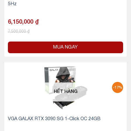
5Hz
6,150,000
₫
7,500,000
₫
MUA NGAY
-17%
HẾT HÀNG
VGA GALAX RTX 3090 SG 1-Click OC 24GB