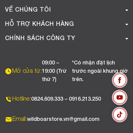
VỀ CHÚNG TÔI
Giới thiệu công ty
HỖ TRỢ KHÁCH HÀNG
Tuyển dụng
Hướng dẫn mua hàng online
CHÍNH SÁCH CÔNG TY
Liên hệ
Hướng dẫn thanh toán
Chính sách đổi trả
Chương trình khuyến mãi
09:00 –
*Có nhận đặt lịch
Chính sách bảo hành
Mở cửa từ:
19:00 (Trừ
trước ngoài khung giờ
Chính sách CSKH (Doanh nghiệp)
thứ 7)
trên.
Chính sách vận chuyển, kiểm hàng
Hotline:
0824.609.333 – 0916.213.250
Email:
wildboarstore.vn@gmail.com