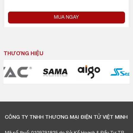
MUA NGAY
THƯƠNG HIỆU
CÔNG TY TNHH THƯƠNG MẠI ĐIỆN TỬ VIỆT MINH