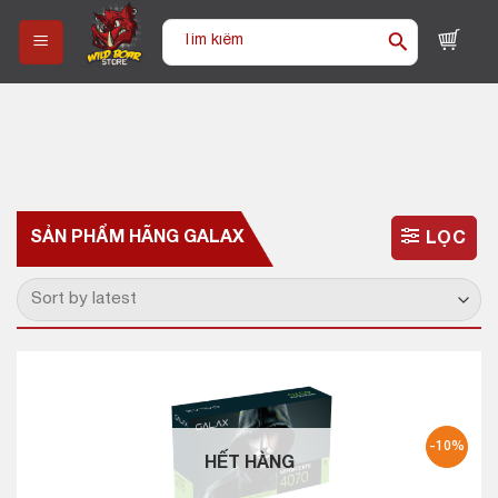
Skip
Tìm
to
kiếm:
content
SẢN PHẨM HÃNG
GALAX
LỌC
-10%
HẾT HÀNG