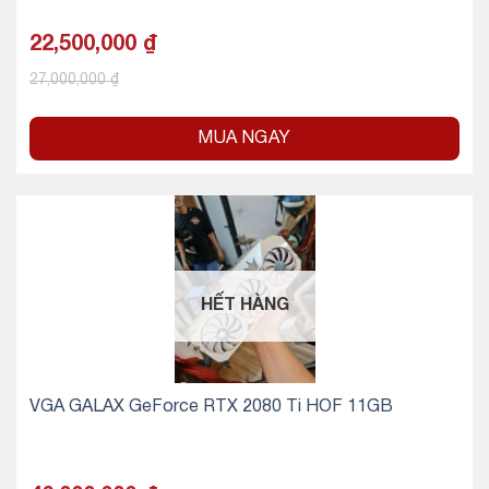
22,500,000
₫
27,000,000
₫
MUA NGAY
HẾT HÀNG
VGA GALAX GeForce RTX 2080 Ti HOF 11GB