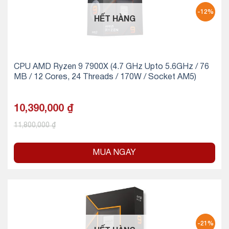
-12%
HẾT HÀNG
CPU AMD Ryzen 9 7900X (4.7 GHz Upto 5.6GHz / 76
MB / 12 Cores, 24 Threads / 170W / Socket AM5)
10,390,000
₫
11,800,000
₫
MUA NGAY
-21%