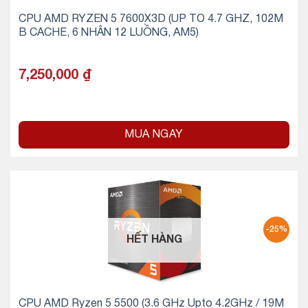
CPU AMD RYZEN 5 7600X3D (UP TO 4.7 GHZ, 102M
B CACHE, 6 NHÂN 12 LUỒNG, AM5)
7,250,000
₫
MUA NGAY
-25%
HẾT HÀNG
CPU AMD Ryzen 5 5500 (3.6 GHz Upto 4.2GHz / 19M