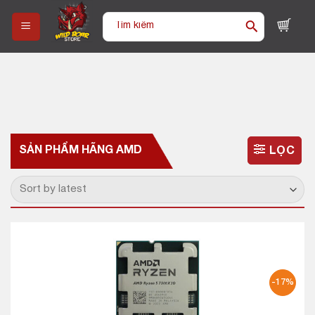
Skip
Tìm
to
kiếm:
content
SẢN PHẨM HÃNG
AMD
LỌC
-17%