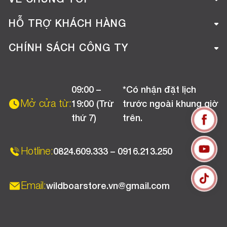
Giới thiệu công ty
HỖ TRỢ KHÁCH HÀNG
Tuyển dụng
Hướng dẫn mua hàng online
CHÍNH SÁCH CÔNG TY
Liên hệ
Hướng dẫn thanh toán
Chính sách đổi trả
Chương trình khuyến mãi
09:00 –
*Có nhận đặt lịch
Chính sách bảo hành
Mở cửa từ:
19:00 (Trừ
trước ngoài khung giờ
Chính sách CSKH (Doanh nghiệp)
thứ 7)
trên.
Chính sách vận chuyển, kiểm hàng
Hotline:
0824.609.333 – 0916.213.250
Email:
wildboarstore.vn@gmail.com