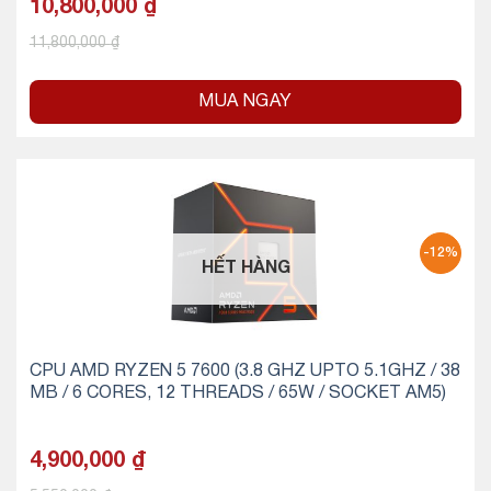
10,800,000
₫
11,800,000
₫
MUA NGAY
-12%
HẾT HÀNG
CPU AMD RYZEN 5 7600 (3.8 GHZ UPTO 5.1GHZ / 38
MB / 6 CORES, 12 THREADS / 65W / SOCKET AM5)
4,900,000
₫