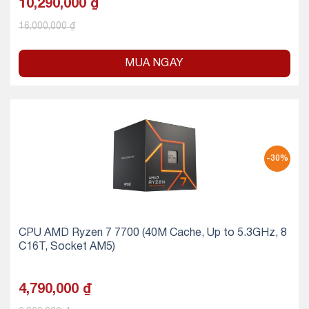
10,290,000
₫
16,000,000
₫
MUA NGAY
-30%
CPU AMD Ryzen 7 7700 (40M Cache, Up to 5.3GHz, 8
C16T, Socket AM5)
4,790,000
₫