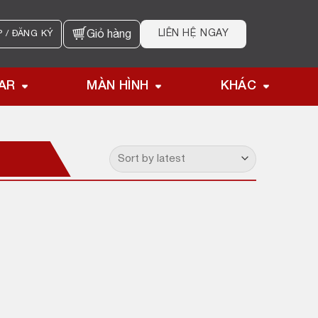
LIÊN HỆ NGAY
 / ĐĂNG KÝ
Giỏ hàng
AR
MÀN HÌNH
KHÁC