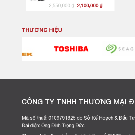
7,090,000 ₫.
Giá
Giá
2,550,000
₫
2,100,000
₫
gốc
hiện
là:
tại
2,550,000 ₫.
là:
THƯƠNG HIỆU
2,100,000 ₫.
CÔNG TY TNHH THƯƠNG MẠI ĐI
Mã số thuế: 0109791825 do Sở Kế Hoạch & Đầu Tư
Đại diện: Ông Đinh Trọng Đức