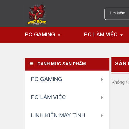
Skip
to
Tìm
kiếm:
content
PC GAMING
PC LÀM VIỆC
SẢN
DANH MỤC SẢN PHẨM
PC GAMING
Không tì
PC LÀM VIỆC
LINH KIỆN MÁY TÍNH