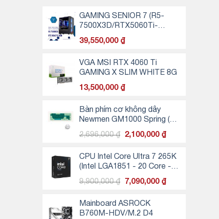
GAMING SENIOR 7 (R5-
7500X3D/RTX5060Ti-
16GB/32GB RAM/500GB
39,550,000
₫
SSD NVMe)
VGA MSI RTX 4060 Ti
GAMING X SLIM WHITE 8G
13,500,000
₫
Bàn phím cơ không dây
Newmen GM1000 Spring (3
MODE/ Hotswap/ LED RGB)
Giá
Giá
2,696,000
₫
2,100,000
₫
- Kailhbox White
gốc
hiện
là:
tại
CPU Intel Core Ultra 7 265K
2,696,000 ₫.
là:
(Intel LGA1851 - 20 Core -
2,100,000 ₫.
20 Thread - Base 3.3Ghz -
Giá
Giá
9,900,000
₫
7,090,000
₫
Turbo 5.5Ghz - Cache
gốc
hiện
30MB)
là:
tại
Mainboard ASROCK
9,900,000 ₫.
là:
B760M-HDV/M.2 D4