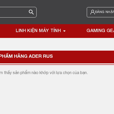
ĐĂNG NHẬP
LINH KIỆN MÁY TÍNH
GAMING GE
 PHẨM HÃNG
ADER RUS
m thấy sản phẩm nào khớp với lựa chọn của bạn.