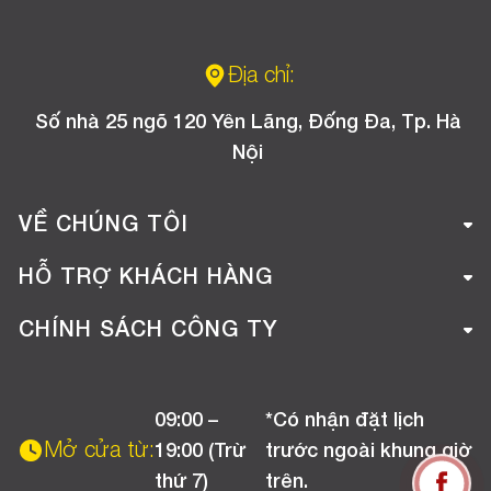
Địa chỉ:
Số nhà 25 ngõ 120 Yên Lãng, Đống Đa, Tp. Hà
Nội
VỀ CHÚNG TÔI
Giới thiệu công ty
HỖ TRỢ KHÁCH HÀNG
Tuyển dụng
Hướng dẫn mua hàng online
CHÍNH SÁCH CÔNG TY
Liên hệ
Hướng dẫn thanh toán
Chính sách đổi trả
Chương trình khuyến mãi
09:00 –
*Có nhận đặt lịch
Chính sách bảo hành
Mở cửa từ:
19:00 (Trừ
trước ngoài khung giờ
Chính sách CSKH (Doanh nghiệp)
thứ 7)
trên.