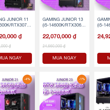
NG JUNIOR 11
GAMING JUNIOR 13
GAMIN
4600K/RTX3070
(i5-14600K/RTX3060
(i5-1
6GB RAM/512GB
Ti/16GB RAM/512GB
16GB
20,000
₫
22,070,000
₫
24,9
SSD)
SD)
0,000
₫
24,660,000
₫
MUA NGAY
MUA NGAY
-4%
-1%