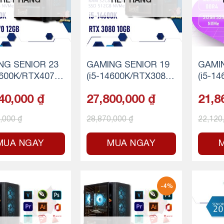
HẾT HÀNG
HẾT HÀNG
NG SENIOR 23
GAMING SENIOR 19
GAMIN
4600K/RTX4070/
(i5-14600K/RTX3080/
(i5-1
 RAM/500GB S
32GB RAM/500GB S
T/16
40,000
₫
27,800,000
₫
21,8
VMe)
SD NVMe)
SSD N
0,000
₫
28,870,000
₫
22,120
MUA NGAY
MUA NGAY
-4%