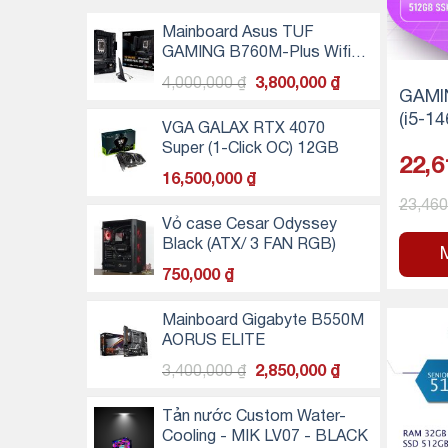
Mainboard Asus TUF
GAMING B760M-Plus Wifi
D4
Giá
Giá
4,000,000
₫
3,800,000
₫
GAMI
gốc
hiện
(i5-1
là:
tại
VGA GALAX RTX 4070
16GB
4,000,000 ₫.
là:
Super (1-Click OC) 12GB
22,6
SD)
3,800,000 ₫.
16,500,000
₫
23,46
Vỏ case Cesar Odyssey
Black (ATX/ 3 FAN RGB)
750,000
₫
Mainboard Gigabyte B550M
AORUS ELITE
Giá
Giá
3,400,000
₫
2,850,000
₫
gốc
hiện
là:
tại
Tản nước Custom Water-
3,400,000 ₫.
là:
Cooling - MIK LV07 - BLACK