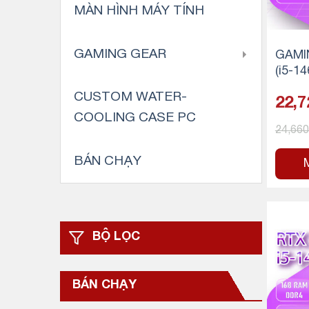
MÀN HÌNH MÁY TÍNH
GAMING GEAR
GAMI
(i5-1
Ti/1
CUSTOM WATER-
22,7
SSD)
COOLING CASE PC
24,66
BÁN CHẠY
BỘ LỌC
BÁN CHẠY