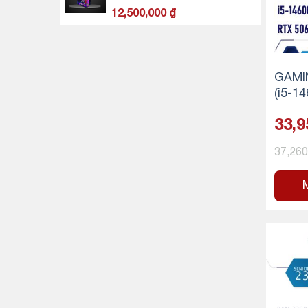
2,850,000 ₫.
12,500,000
₫
GAMI
(i5-1
Ti-1
33,9
500G
37,26