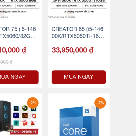
OR 75 (i5-146
CREATOR 65 (i5-146
TX5060/32GB
00K/RTX5060Ti-16G
512GB SSD NV
B/32GB RAM/512GB
10,000
₫
33,950,000
₫
SSD NVMe)
,000
₫
MUA NGAY
MUA NGAY
-2%
-7%