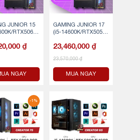
G JUNIOR 15
GAMING JUNIOR 17
4600K/RTX5060/
(i5-14600K/RTX5050/
 RAM/512GB S
16GB RAM/512GB S
20,000
₫
23,460,000
₫
SD)
23,570,000
₫
MUA NGAY
MUA NGAY
-1%