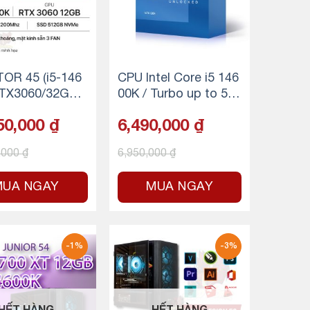
OR 45 (i5-146
CPU Intel Core i5 146
TX3060/32GB
00K / Turbo up to 5.3
500GB SSD NV
GHz / 14 Nhân 20 Lu
50,000
₫
6,490,000
₫
ồng / 24MB / LGA 17
00
,000
₫
6,950,000
₫
MUA NGAY
MUA NGAY
-1%
-3%