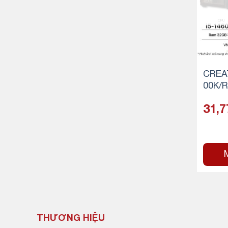
CREAT
00K/
B RA
31,7
VMe)
THƯƠNG HIỆU