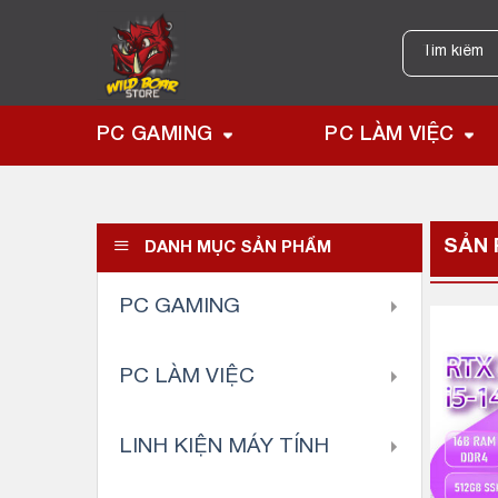
Skip
to
Tìm
kiếm:
content
PC GAMING
PC LÀM VIỆC
SẢN 
DANH MỤC SẢN PHẨM
PC GAMING
PC LÀM VIỆC
LINH KIỆN MÁY TÍNH