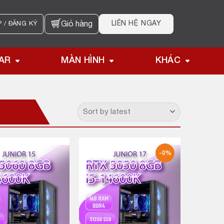
LIÊN HỆ NGAY
 / ĐĂNG KÝ
Giỏ hàng
AR
MÀN HÌNH
KHÁC
-0%