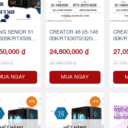
NG SENIOR 51
CREATOR 46 (i5-146
CREAT
4600K/RTX5060
00K/RTX3070/32GB
00K/R
6GB/32GB RAM/
RAM/500GB SSD NV
RAM/
50,000
₫
24,800,000
₫
27,0
B SSD NVMe)
Me)
Me)
0,000
₫
25,480,000
₫
27,700
MUA NGAY
MUA NGAY
-4%
-4%