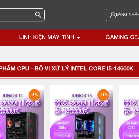
ĐĂNG NHẬP
LINH KIỆN MÁY TÍNH
GAMING GE
PHẨM CPU - BỘ VI XỬ LÝ
INTEL CORE I5-14600K
-8%
-11%