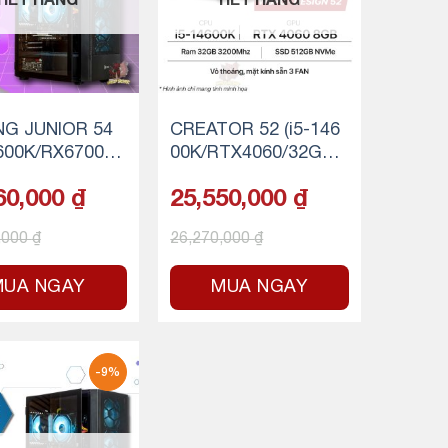
HẾT HÀNG
HẾT HÀNG
G JUNIOR 54
CREATOR 52 (i5-146
4600K/RX6700X
00K/RTX4060/32GB
GB RAM/512GB
RAM/500GB SSD NV
60,000
₫
25,550,000
₫
VMe)
Me)
,000
₫
26,270,000
₫
MUA NGAY
MUA NGAY
-9%