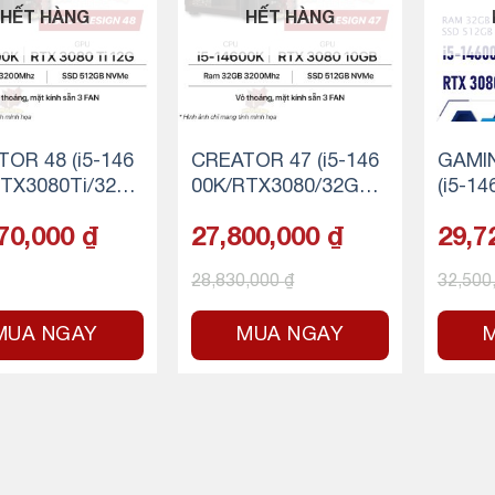
HẾT HÀNG
HẾT HÀNG
OR 48 (i5-146
CREATOR 47 (i5-146
GAMIN
RTX3080Ti/32G
00K/RTX3080/32GB
(i5-1
M/500GB SSD N
RAM/500GB SSD NV
Ti/32
70,000
₫
27,800,000
₫
29,7
Me)
SSD N
28,830,000
₫
32,500
MUA NGAY
MUA NGAY