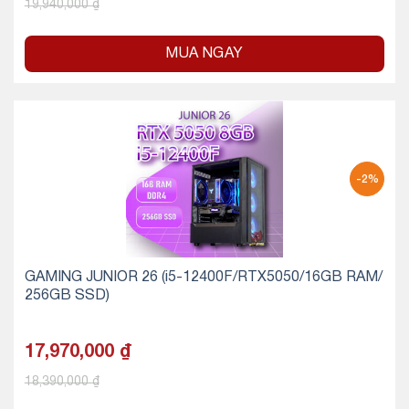
19,940,000
₫
MUA NGAY
-2%
GAMING JUNIOR 26 (i5-12400F/RTX5050/16GB RAM/
256GB SSD)
17,970,000
₫
18,390,000
₫