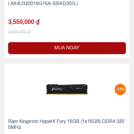
( AX4U320016G16A-SBKD35G )
3,550,000
₫
3,950,000
₫
MUA NGAY
-14%
Ram Kingston HyperX Fury 16GB (1x16GB) DDR4 320
0MHz