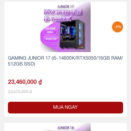
-0%
GAMING JUNIOR 17 (i5-14600K/RTX5050/16GB RAM/
512GB SSD)
23,460,000
₫
23,570,000
₫
MUA NGAY