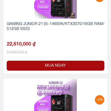
GAMING JUNIOR 21 (i5-14600K/RTX3070/16GB RAM/
512GB SSD)
22,610,000
₫
23,460,000
₫
MUA NGAY
-5%