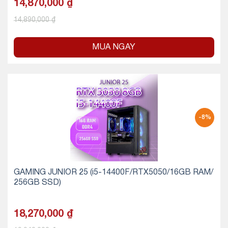
14,870,000
₫
14,890,000
₫
MUA NGAY
-8%
GAMING JUNIOR 25 (i5-14400F/RTX5050/16GB RAM/
256GB SSD)
18,270,000
₫