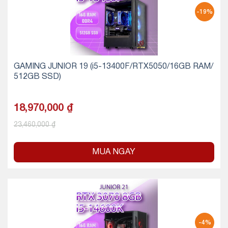
-19%
GAMING JUNIOR 19 (i5-13400F/RTX5050/16GB RAM/
512GB SSD)
18,970,000
₫
23,460,000
₫
MUA NGAY
-4%