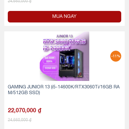
24,660,000
₫
MUA NGAY
-11%
GAMING JUNIOR 13 (i5-14600K/RTX3060Ti/16GB RA
M/512GB SSD)
22,070,000
₫
24,660,000
₫