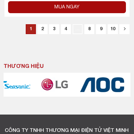
MUA NGAY
1
2
3
4
…
8
9
10
THƯƠNG HIỆU
CÔNG TY TNHH THƯƠNG MẠI ĐIỆN TỬ VIỆT MINH