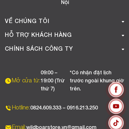
Nội
VỀ CHÚNG TÔI
Giới thiệu công ty
HỖ TRỢ KHÁCH HÀNG
Tuyển dụng
Hướng dẫn mua hàng online
CHÍNH SÁCH CÔNG TY
Liên hệ
Hướng dẫn thanh toán
Chính sách đổi trả
Chương trình khuyến mãi
09:00 –
*Có nhận đặt lịch
Chính sách bảo hành
Mở cửa từ:
19:00 (Trừ
trước ngoài khung giờ
Chính sách CSKH (Doanh nghiệp)
thứ 7)
trên.
Chính sách vận chuyển, kiểm hàng
Hotline:
0824.609.333 – 0916.213.250
Email:
wildboarstore.vn@gmail.com