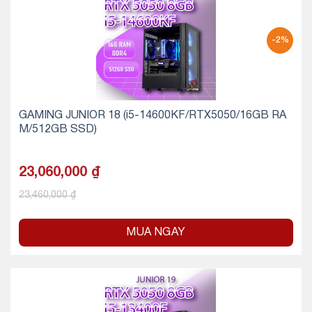
-2%
GAMING JUNIOR 18 (i5-14600KF/RTX5050/16GB RA
M/512GB SSD)
23,060,000
₫
23,460,000
₫
MUA NGAY