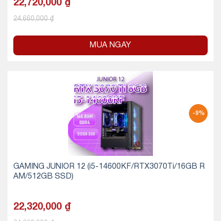
22,720,000
₫
24,660,000
₫
MUA NGAY
-9%
GAMING JUNIOR 12 (i5-14600KF/RTX3070Ti/16GB R
AM/512GB SSD)
22,320,000
₫