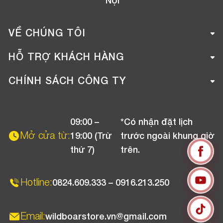
Nội
VỀ CHÚNG TÔI
Giới thiệu công ty
HỖ TRỢ KHÁCH HÀNG
Tuyển dụng
Hướng dẫn mua hàng online
CHÍNH SÁCH CÔNG TY
Liên hệ
Hướng dẫn thanh toán
Chính sách đổi trả
Chương trình khuyến mãi
09:00 –
*Có nhận đặt lịch
Chính sách bảo hành
Mở cửa từ:
19:00 (Trừ
trước ngoài khung giờ
Chính sách CSKH (Doanh nghiệp)
thứ 7)
trên.
Chính sách vận chuyển, kiểm hàng
Hotline:
0824.609.333 – 0916.213.250
Email:
wildboarstore.vn@gmail.com