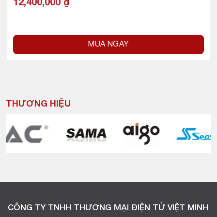
12,400,000
₫
MUA NGAY
THƯƠNG HIỆU
CÔNG TY TNHH THƯƠNG MẠI ĐIỆN TỬ VIỆT MINH