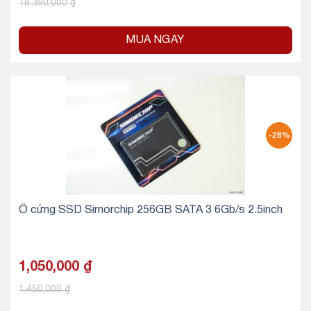
18,390,000
₫
MUA NGAY
-28%
Ổ cứng SSD Simorchip 256GB SATA 3 6Gb/s 2.5inch
1,050,000
₫
1,450,000
₫