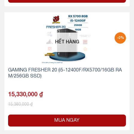
-0%
HẾT HÀNG
GAMING FRESHER 20 (i5-12400F/RX5700/16GB RA
M/256GB SSD)
15,330,000
₫
15,380,000
₫
MUA NGAY