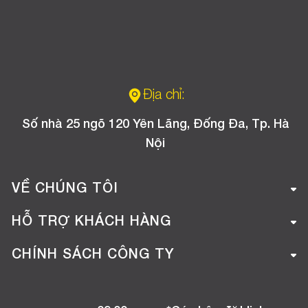
Địa chỉ:
Số nhà 25 ngõ 120 Yên Lãng, Đống Đa, Tp. Hà
Nội
VỀ CHÚNG TÔI
Giới thiệu công ty
HỖ TRỢ KHÁCH HÀNG
Tuyển dụng
Hướng dẫn mua hàng online
CHÍNH SÁCH CÔNG TY
Liên hệ
Hướng dẫn thanh toán
Chính sách đổi trả