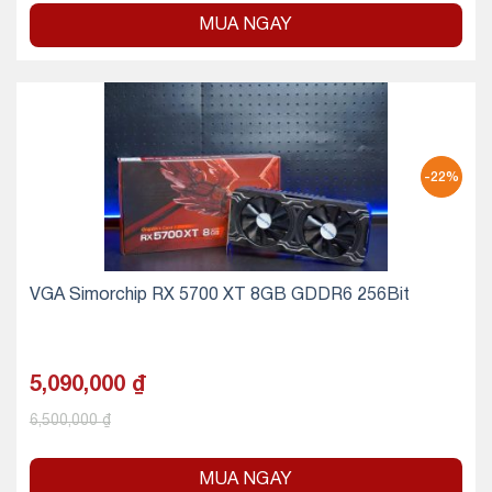
MUA NGAY
-22%
VGA Simorchip RX 5700 XT 8GB GDDR6 256Bit
5,090,000
₫
6,500,000
₫
MUA NGAY