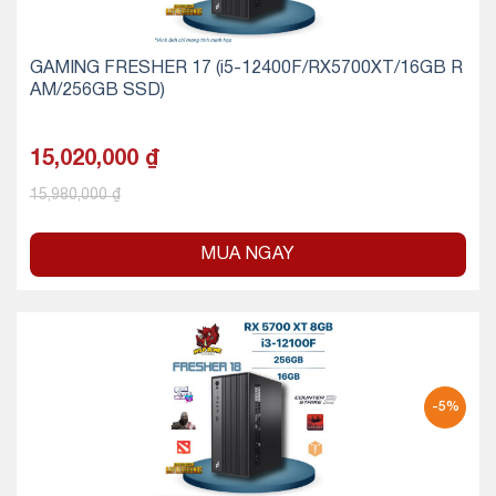
GAMING FRESHER 17 (i5-12400F/RX5700XT/16GB R
AM/256GB SSD)
15,020,000
₫
15,980,000
₫
MUA NGAY
-5%