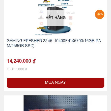
-6%
HẾT HÀNG
GAMING FRESHER 22 (i5-10400F/RX5700/16GB RA
M/256GB SSD)
14,240,000
₫
15,190,000
₫
MUA NGAY