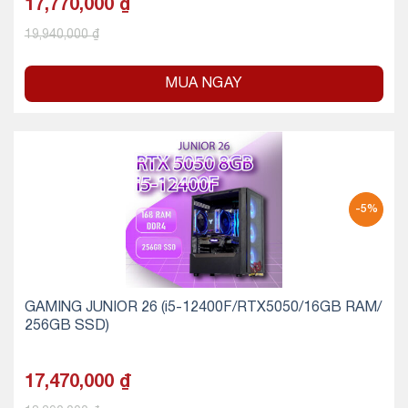
17,770,000
₫
19,940,000
₫
MUA NGAY
-5%
GAMING JUNIOR 26 (i5-12400F/RTX5050/16GB RAM/
256GB SSD)
17,470,000
₫