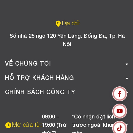
Địa chỉ:
Số nhà 25 ngõ 120 Yên Lãng, Đống Đa, Tp. Hà
Nội
VỀ CHÚNG TÔI
Giới thiệu công ty
HỖ TRỢ KHÁCH HÀNG
Tuyển dụng
Hướng dẫn mua hàng online
CHÍNH SÁCH CÔNG TY
Liên hệ
Hướng dẫn thanh toán
Chính sách đổi trả
Chương trình khuyến mãi
09:00 –
*Có nhận đặt lịch
Chính sách bảo hành
Mở cửa từ:
19:00 (Trừ
trước ngoài khung giờ
Chính sách CSKH (Doanh nghiệp)