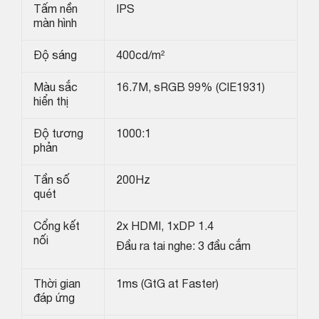
Tấm nền
IPS
màn hình
Độ sáng
400cd/m²
Màu sắc
16.7M, sRGB 99% (CIE1931)
hiển thị
Độ tương
1000:1
phản
Tần số
200Hz
quét
Cổng kết
2x HDMI, 1xDP 1.4
nối
Đầu ra tai nghe: 3 đầu cắm
Thời gian
1ms (GtG at Faster)
đáp ứng