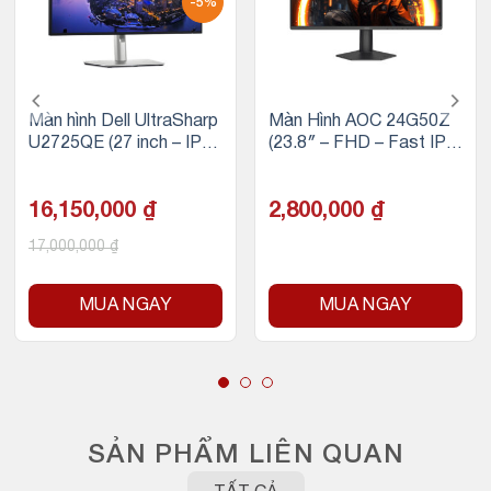
-5%
Màn hình Dell UltraSharp
Màn Hình AOC 24G50Z
U2725QE (27 inch – IPS
(23.8″ – FHD – Fast IPS
– 4K – 120Hz – 5ms – T
– 260Hz – 0.3ms MPRT/
hunderbolt 4)
1ms GtG – DP, HDMI)
16,150,000
₫
2,800,000
₫
17,000,000
₫
MUA NGAY
MUA NGAY
SẢN PHẨM LIÊN QUAN