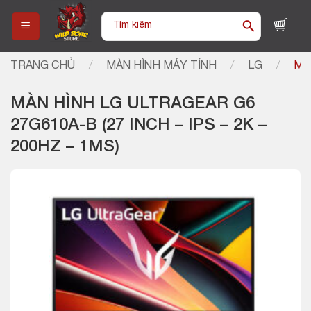
Skip
Tìm
to
kiếm:
content
TRANG CHỦ
/
MÀN HÌNH MÁY TÍNH
/
LG
/
MÀ
MÀN HÌNH LG ULTRAGEAR G6
27G610A-B (27 INCH – IPS – 2K –
200HZ – 1MS)