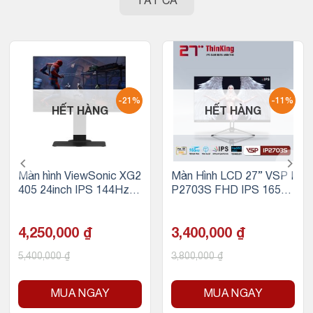
TẤT CẢ
-21%
-11%
HẾT HÀNG
HẾT HÀNG
Màn hình ViewSonic XG2
Màn Hình LCD 27” VSP I
405 24inch IPS 144Hz c
P2703S FHD IPS 165H
huyên game
z Gaming
4,250,000
₫
3,400,000
₫
5,400,000
₫
3,800,000
₫
MUA NGAY
MUA NGAY