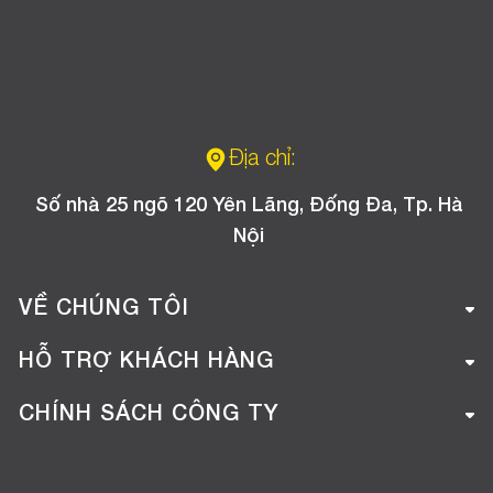
Địa chỉ:
Số nhà 25 ngõ 120 Yên Lãng, Đống Đa, Tp. Hà
Nội
VỀ CHÚNG TÔI
Giới thiệu công ty
HỖ TRỢ KHÁCH HÀNG
Tuyển dụng
Hướng dẫn mua hàng online
CHÍNH SÁCH CÔNG TY
Liên hệ
Hướng dẫn thanh toán
Chính sách đổi trả