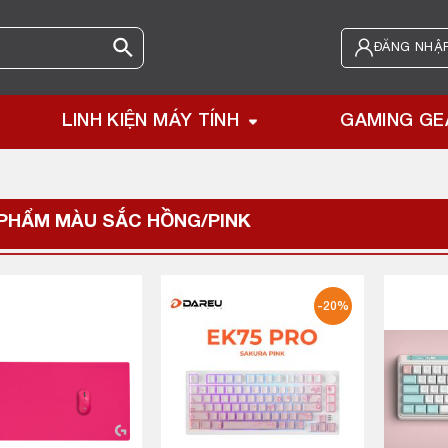
ĐĂNG NHẬP
LINH KIỆN MÁY TÍNH
GAMING GE
PHẨM MÀU SẮC
HỒNG/PINK
-20%