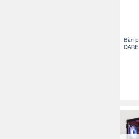
Bàn p
DARE
EN PI
K LED