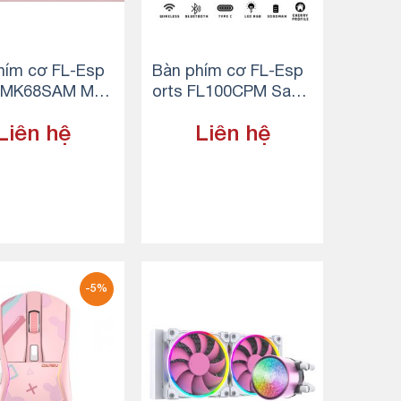
hím cơ FL-Esp
Bàn phím cơ FL-Esp
CMK68SAM Mar
orts FL100CPM Saku
low
ra Pink
Liên hệ
Liên hệ
-5%