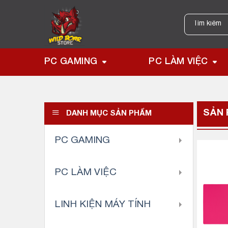
Skip
to
Tìm
kiếm:
content
PC GAMING
PC LÀM VIỆC
SẢN 
DANH MỤC SẢN PHẨM
PC GAMING
PC LÀM VIỆC
LINH KIỆN MÁY TÍNH