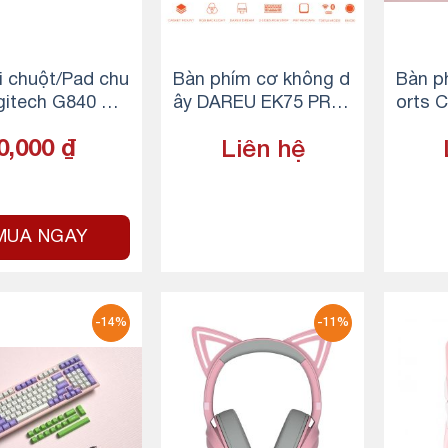
i chuột/Pad chu
Bàn phím cơ không d
Bàn p
gitech G840 XL
ây DAREU EK75 PRO
orts 
g
– Sakura Pink (Triple
shmal
0,000
₫
Liên hệ
Mode, Gasket Mount,
RGB)
MUA NGAY
-14%
-11%