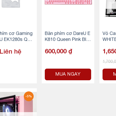
hím cơ Gaming
Bàn phím cơ DareU E
Vỏ Ca
U EK1280s QUE
K810 Queen Pink Blu
WHITE
NK-WHITE – PIN
e switch
Liên hệ
600,000
₫
1,65
1,700,
MUA NGAY
-5%