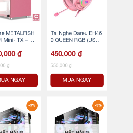
se METALFISH
Tai Nghe Dareu EH46
 Mini-ITX – Hồ
9 QUEEN RGB (USB,
7.1, LED RGB)
0,000
₫
450,000
₫
000
₫
550,000
₫
MUA NGAY
MUA NGAY
-3%
-3%