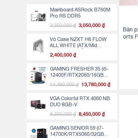
Mainboard ASRock B760M
Pro RS DDR5
Giá
Giá
3,350,000
₫
3,050,000
₫
Bàn p
gốc
hiện
orts
là:
tại
Vỏ Case NZXT H6 FLOW
Cerci
3,350,000 ₫.
là:
ALL WHITE (ATX/Mid
3,050,000 ₫.
Tower/Màu Trắng/3 FAN)
2,400,000
₫
GAMING FRESHER 35 (i5-
12400F/RTX2060/16GB
RAM/256GB SSD)
Giá
Giá
14,480,000
₫
13,780,000
₫
gốc
hiện
là:
tại
VGA Colorful RTX 4060 NB
14,480,000 ₫.
là:
DUO 8GB-V
13,780,000 ₫
Giá
Giá
9,200,000
₫
8,450,000
₫
gốc
hiện
là:
tại
GAMING SENIOR 59 (i7-
9,200,000 ₫.
là:
14700K/RTX5060/32GB