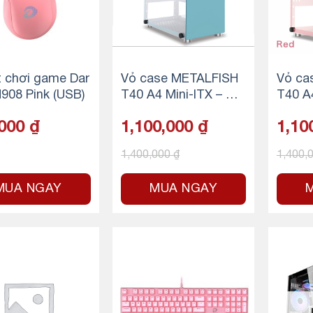
.
 chơi game Dar
Vỏ case METALFISH
Vỏ ca
908 Pink (USB)
T40 A4 Mini-ITX – Xa
T40 A4
nh dương
ng
,000
₫
1,100,000
₫
1,10
1,400,000
₫
1,400,
MUA NGAY
MUA NGAY