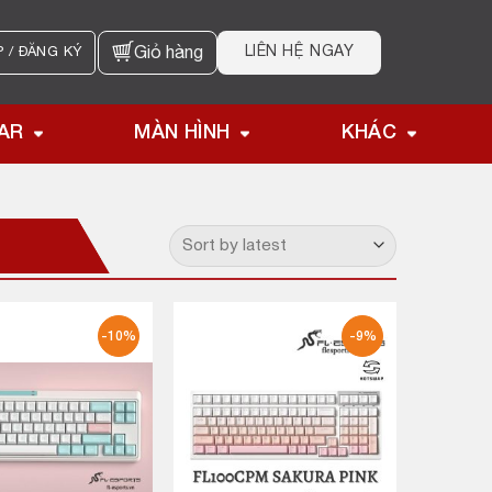
LIÊN HỆ NGAY
 / ĐĂNG KÝ
Giỏ hàng
AR
MÀN HÌNH
KHÁC
-10%
-9%