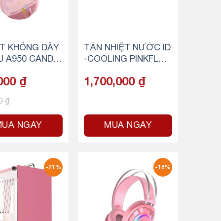
T KHÔNG DÂY
TẢN NHIỆT NƯỚC ID
U A950 CANDY
-COOLING PINKFLO
Type-C/ Blueto
W 240 DIAMOND
000
₫
1,700,000
₫
.4G)
00
₫
MUA NGAY
MUA NGAY
-21%
-18%