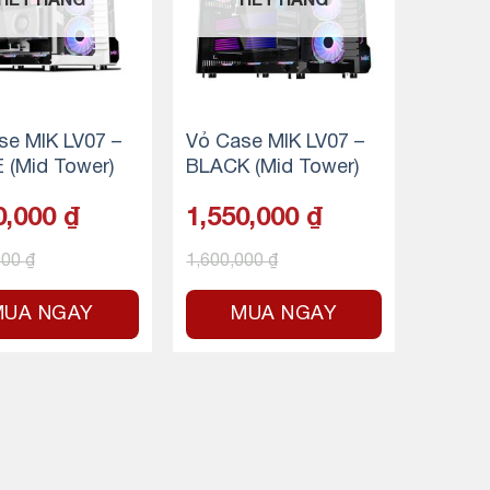
HẾT HÀNG
HẾT HÀNG
se MIK LV07 –
Vỏ Case MIK LV07 –
 (Mid Tower)
BLACK (Mid Tower)
0,000
₫
1,550,000
₫
000
₫
1,600,000
₫
MUA NGAY
MUA NGAY