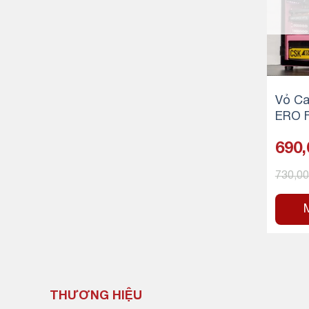
Vỏ Ca
ERO FADI
ower)
690
730,0
THƯƠNG HIỆU