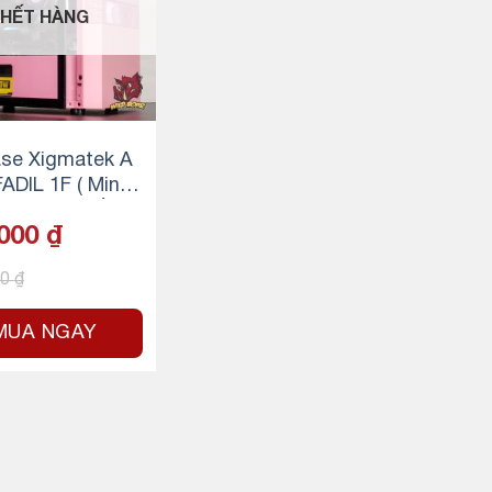
HẾT HÀNG
se Xigmatek A
L 1F ( Mini T
 – Queen/Hồng
,000
₫
00
₫
MUA NGAY