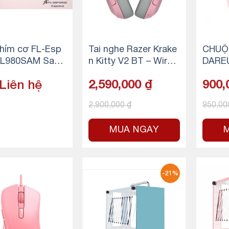
hím cơ FL-Esp
Tai nghe Razer Krake
CHUỘ
 FL980SAM Sam
n Kitty V2 BT – Wirele
DARE
s
ss Bluetooth RGB –
PINK (
Liên hệ
2,590,000
₫
900,
Quartz
oth/ 2
2,900,000
₫
950,0
MUA NGAY
-21%
.