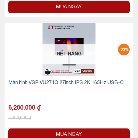
MUA NGAY
-33%
HẾT HÀNG
Màn hình VSP VU271Q 27inch IPS 2K 165Hz USB-C
6,200,000
₫
9,300,000
₫
MUA NGAY