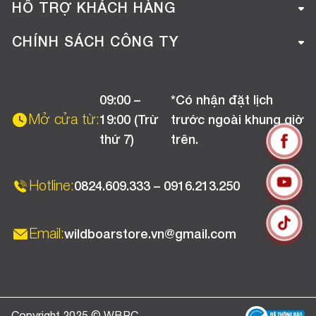
Giới thiệu công ty
HỖ TRỢ KHÁCH HÀNG
Tuyển dụng
Hướng dẫn mua hàng online
CHÍNH SÁCH CÔNG TY
Liên hệ
Hướng dẫn thanh toán
Chính sách đổi trả
Chương trình khuyến mãi
09:00 –
*Có nhận đặt lịch
Chính sách bảo hành
Mở cửa từ:
19:00 (Trừ
trước ngoài khung giờ
Chính sách CSKH (Doanh nghiệp)
thứ 7)
trên.
Chính sách vận chuyển, kiểm hàng
Hotline:
0824.609.333 – 0916.213.250
Email:
wildboarstore.vn@gmail.com