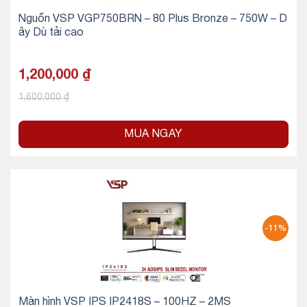
Nguồn VSP VGP750BRN – 80 Plus Bronze – 750W – D
ây Dù tải cao
1,200,000
₫
1,600,000
₫
MUA NGAY
-11%
Màn hình VSP IPS IP2418S – 100HZ – 2MS