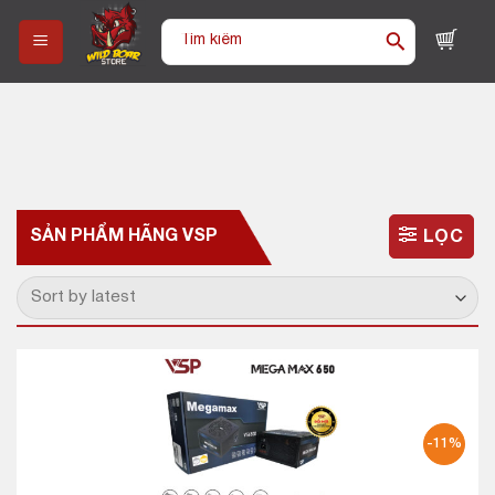
Skip
Tìm
to
kiếm:
content
SẢN PHẨM HÃNG
VSP
LỌC
-11%