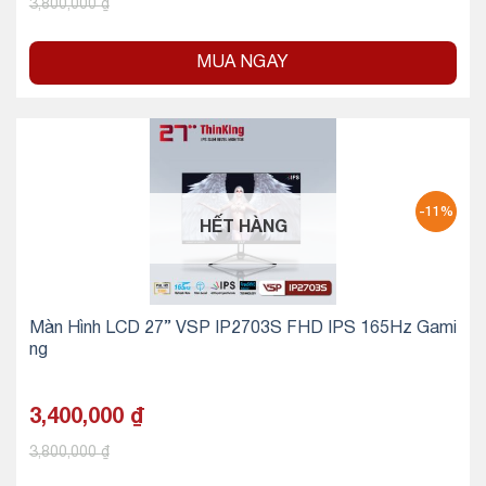
3,800,000
₫
MUA NGAY
-11%
HẾT HÀNG
Màn Hình LCD 27” VSP IP2703S FHD IPS 165Hz Gami
ng
3,400,000
₫
3,800,000
₫