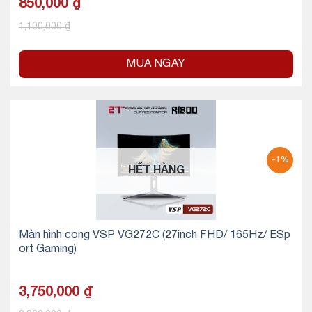
850,000
₫
1,100,000
₫
MUA NGAY
-1%
HẾT HÀNG
Màn hình cong VSP VG272C (27inch FHD/ 165Hz/ ESp
ort Gaming)
3,750,000
₫