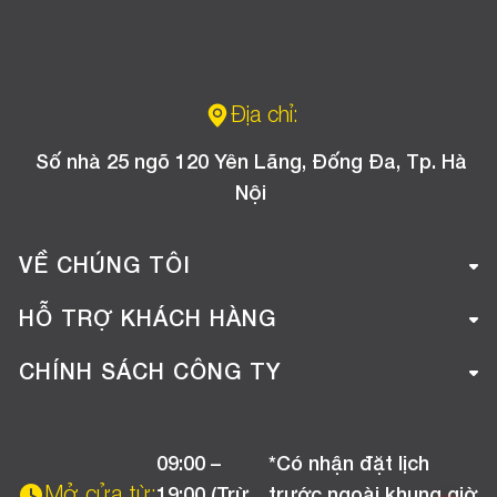
Địa chỉ:
Số nhà 25 ngõ 120 Yên Lãng, Đống Đa, Tp. Hà
Nội
VỀ CHÚNG TÔI
Giới thiệu công ty
HỖ TRỢ KHÁCH HÀNG
Tuyển dụng
Hướng dẫn mua hàng online
CHÍNH SÁCH CÔNG TY
Liên hệ
Hướng dẫn thanh toán
Chính sách đổi trả
Chương trình khuyến mãi
09:00 –
*Có nhận đặt lịch
Chính sách bảo hành
Mở cửa từ:
19:00 (Trừ
trước ngoài khung giờ