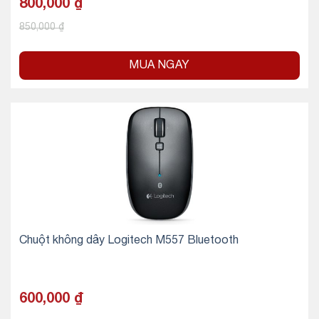
800,000
₫
850,000
₫
MUA NGAY
Chuột không dây Logitech M557 Bluetooth
600,000
₫