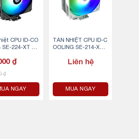
hiệt CPU ID-CO
TẢN NHIỆT CPU ID-C
 SE-224-XT AR
OOLING SE-214-XT
ARGB WHITE
000
₫
Liên hệ
00
₫
MUA NGAY
MUA NGAY