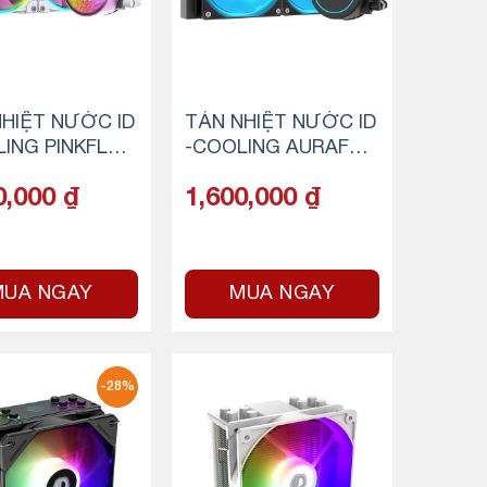
HIỆT NƯỚC ID
TẢN NHIỆT NƯỚC ID
ING PINKFLO
-COOLING AURAFLO
0 DIAMOND
W X 240 EVO
0,000
₫
1,600,000
₫
MUA NGAY
MUA NGAY
-28%