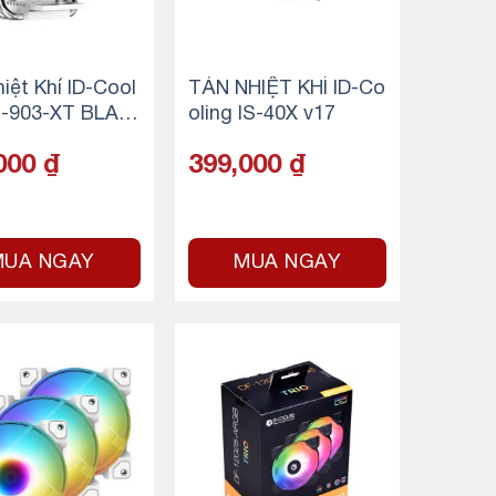
iệt Khí ID-Cool
TẢN NHIỆT KHÍ ID-Co
E-903-XT BLAC
oling IS-40X v17
000
₫
399,000
₫
MUA NGAY
MUA NGAY