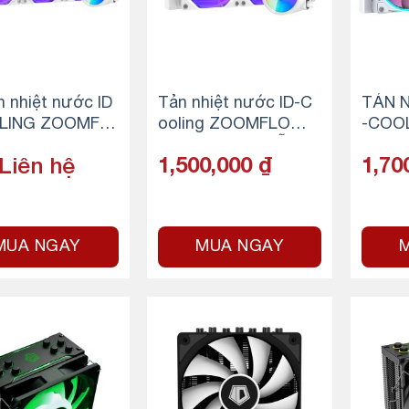
n nhiệt nước ID
Tản nhiệt nước ID-C
TẢN N
LING ZOOMFL
ooling ZOOMFLOW 2
-COOL
60-XT SNOW
40 XT SNOW (Hỗ trợ
W 24
Liên hệ
1,500,000
₫
1,70
socket 1700)
MUA NGAY
MUA NGAY