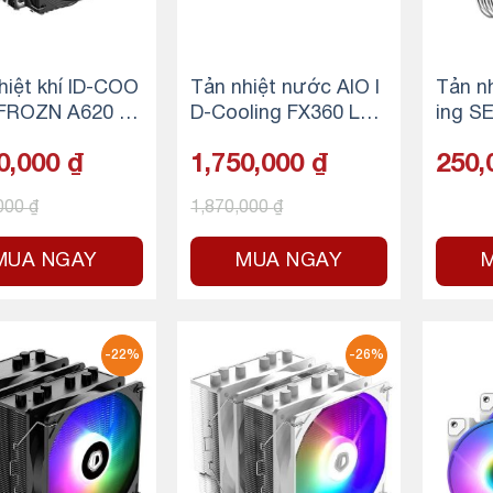
hiệt khí ID-COO
Tản nhiệt nước AIO I
Tản nh
 FROZN A620 P
D-Cooling FX360 LC
ing S
E
D ARGB Black
K
0,000
₫
1,750,000
₫
250,
,000
₫
1,870,000
₫
MUA NGAY
MUA NGAY
-22%
-26%