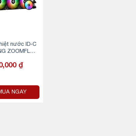
hiệt nước ID-C
NG ZOOMFLO
0-XT ARGB
0,000
₫
MUA NGAY