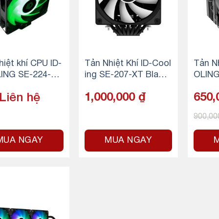
hiệt khí CPU ID-
Tản Nhiệt Khí ID-Cool
Tản N
ING SE-224-XT
ing SE-207-XT Black
OLING
(1700)
GB V3
Liên hệ
1,000,000
₫
650,
900,0
MUA NGAY
MUA NGAY