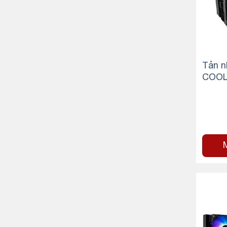
Tản n
COOL
-RGB