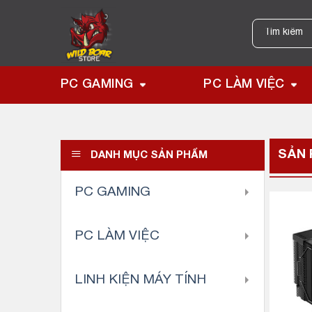
Skip
to
Tìm
kiếm:
content
PC GAMING
PC LÀM VIỆC
SẢN
DANH MỤC SẢN PHẨM
PC GAMING
PC LÀM VIỆC
LINH KIỆN MÁY TÍNH