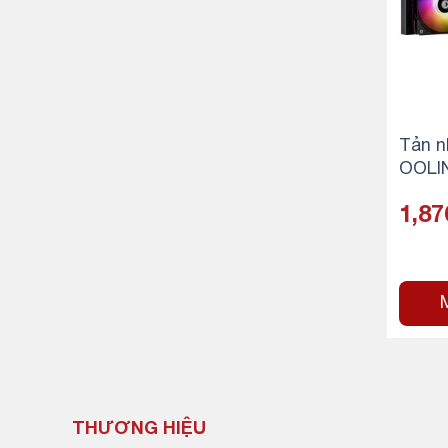
Tản n
OOLI
W 36
1,87
THƯƠNG HIỆU