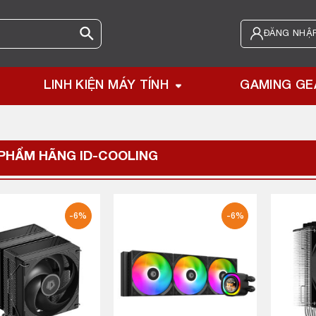
ĐĂNG NHẬP
LINH KIỆN MÁY TÍNH
GAMING GE
 PHẨM HÃNG
ID-COOLING
-6%
-6%