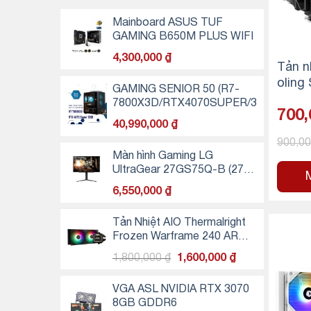
Mainboard ASUS TUF
GAMING B650M PLUS WIFI
4,300,000
₫
Tản n
oling
GAMING SENIOR 50 (R7-
B – 
7800X3D/RTX4070SUPER/32GB
700
RAM DDR5/500GB SSD NVMe)
40,990,000
₫
900,0
Màn hình Gaming LG
UltraGear 27GS75Q-B (27
inch - IPS - 2K - 200Hz -
6,550,000
₫
1ms)
Tản Nhiệt AIO Thermalright
Frozen Warframe 240 ARGB
- Black
Giá
Giá
1,800,000
₫
1,600,000
₫
gốc
hiện
là:
tại
VGA ASL NVIDIA RTX 3070
1,800,000 ₫.
là:
8GB GDDR6