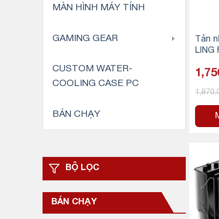
MÀN HÌNH MÁY TÍNH
GAMING GEAR
Tản n
LING
RO S
CUSTOM WATER-
1,75
COOLING CASE PC
1,870
BÁN CHẠY
BỘ LỌC
BÁN CHẠY