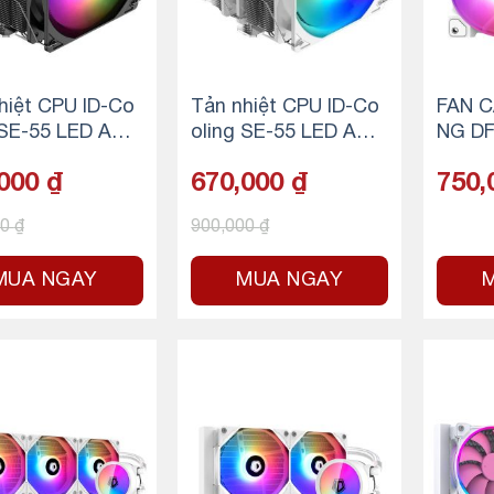
hiệt CPU ID-Co
Tản nhiệt CPU ID-Co
FAN C
 SE-55 LED ARG
oling SE-55 LED ARG
NG DF
BLACK
B – SNOW WHITE
TRIO 
,000
₫
670,000
₫
750,
fan)
00
₫
900,000
₫
MUA NGAY
MUA NGAY