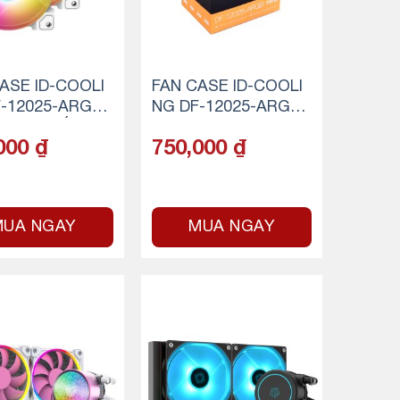
ASE ID-COOLI
FAN CASE ID-COOLI
-12025-ARGB
NG DF-12025-ARGB
Snow (Trắng) (3
TRIO (3 fan)
000
₫
750,000
₫
MUA NGAY
MUA NGAY