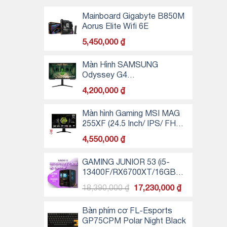
Mainboard Gigabyte B850M
Aorus Elite Wifi 6E
5,450,000
₫
Màn Hình SAMSUNG
Odyssey G4
LS27BG400EEXXV (27 inch
4,200,000
₫
- FHD - IPS - 240Hz)
Màn hình Gaming MSI MAG
255XF (24.5 Inch/ IPS/ FHD/
300Hz/ 0.5ms)
4,550,000
₫
GAMING JUNIOR 53 (i5-
13400F/RX6700XT/16GB
RAM/256GB SSD NVMe)
Giá
Giá
18,390,000
₫
17,230,000
₫
gốc
hiện
là:
tại
Bàn phím cơ FL-Esports
18,390,000 ₫.
là:
GP75CPM Polar Night Black