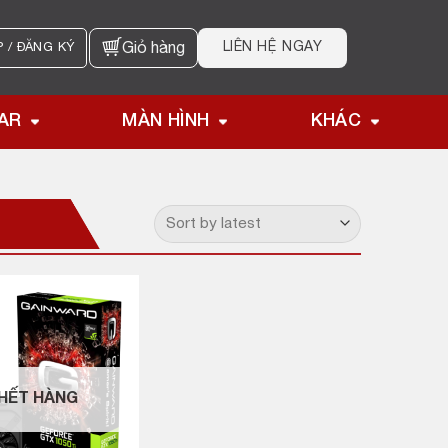
LIÊN HỆ NGAY
 / ĐĂNG KÝ
Giỏ hàng
AR
MÀN HÌNH
KHÁC
HẾT HÀNG