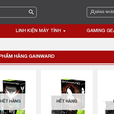
ĐĂNG NHẬP
LINH KIỆN MÁY TÍNH
GAMING GE
 PHẨM HÃNG
GAINWARD
HẾT HÀNG
HẾT HÀNG