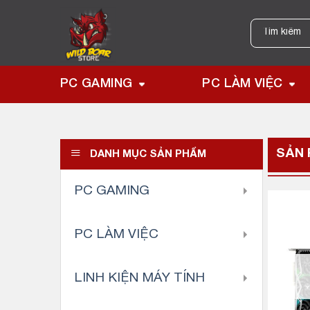
Skip
to
Tìm
kiếm:
content
PC GAMING
PC LÀM VIỆC
SẢN
DANH MỤC SẢN PHẨM
PC GAMING
PC LÀM VIỆC
LINH KIỆN MÁY TÍNH