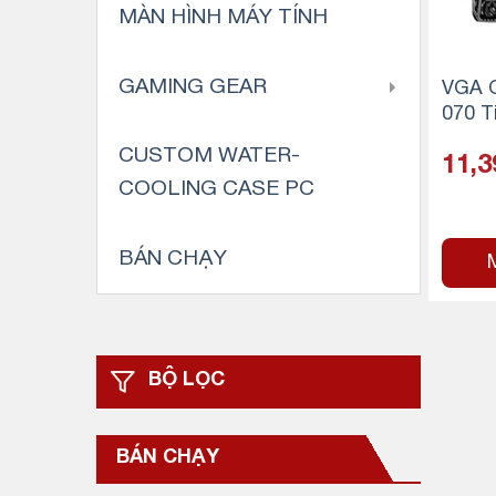
MÀN HÌNH MÁY TÍNH
GAMING GEAR
VGA G
070 T
GDDR
CUSTOM WATER-
11,3
COOLING CASE PC
BÁN CHẠY
BỘ LỌC
BÁN CHẠY