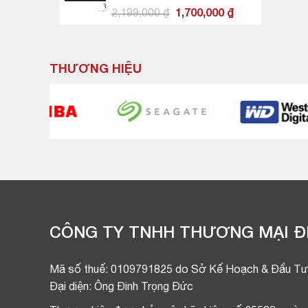
17,230,000 ₫
Giá
Giá
2,199,000
₫
1,700,000
₫
gốc
hiện
là:
tại
2,199,000 ₫.
là:
THƯƠNG HIỆU
1,700,000 ₫.
CÔNG TY TNHH THƯƠNG MẠI ĐI
Mã số thuế: 0109791825 do Sở Kế Hoạch & Đầu Tư
Đại diện: Ông Đinh Trọng Đức