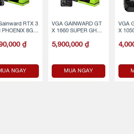
ainward RTX 3
VGA GAINWARD GT
VGA 
i PHOENIX 8GB
X 1660 SUPER GHOS
X 105
6X 3FAN
T 6GB
90,000
₫
5,900,000
₫
4,00
MUA NGAY
MUA NGAY