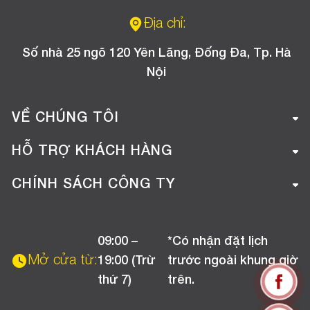
Địa chỉ:
Số nhà 25 ngõ 120 Yên Lãng, Đống Đa, Tp. Hà
Nội
VỀ CHÚNG TÔI
Giới thiệu công ty
HỖ TRỢ KHÁCH HÀNG
Tuyển dụng
Hướng dẫn mua hàng online
CHÍNH SÁCH CÔNG TY
Liên hệ
Hướng dẫn thanh toán
Chính sách đổi trả
Chương trình khuyến mãi
09:00 –
*Có nhận đặt lịch
Chính sách bảo hành
Mở cửa từ:
19:00 (Trừ
trước ngoài khung giờ
Chính sách CSKH (Doanh nghiệp)
thứ 7)
trên.
Chính sách vận chuyển, kiểm hàng