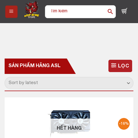
Skip
Tìm
to
kiếm:
content
SẢN PHẨM HÃNG
ASL
LỌC
-16%
HẾT HÀNG