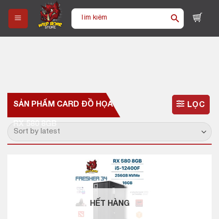
Skip
Tìm
to
kiếm:
content
SẢN PHẨM CARD ĐỒ HỌA
LỌC
RX 580 8GB
HẾT HÀNG