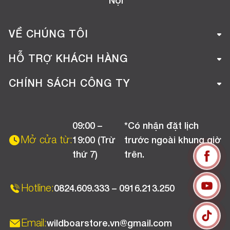
Nội
VỀ CHÚNG TÔI
Giới thiệu công ty
HỖ TRỢ KHÁCH HÀNG
Tuyển dụng
Hướng dẫn mua hàng online
CHÍNH SÁCH CÔNG TY
Liên hệ
Hướng dẫn thanh toán
Chính sách đổi trả
Chương trình khuyến mãi
09:00 –
*Có nhận đặt lịch
Chính sách bảo hành
Mở cửa từ:
19:00 (Trừ
trước ngoài khung giờ
Chính sách CSKH (Doanh nghiệp)
thứ 7)
trên.
Chính sách vận chuyển, kiểm hàng
Hotline:
0824.609.333 – 0916.213.250
Email:
wildboarstore.vn@gmail.com