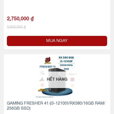
2,750,000
₫
3,000,000
₫
MUA NGAY
HẾT HÀNG
GAMING FRESHER 41 (i3-12100f/RX580/16GB RAM/
256GB SSD)