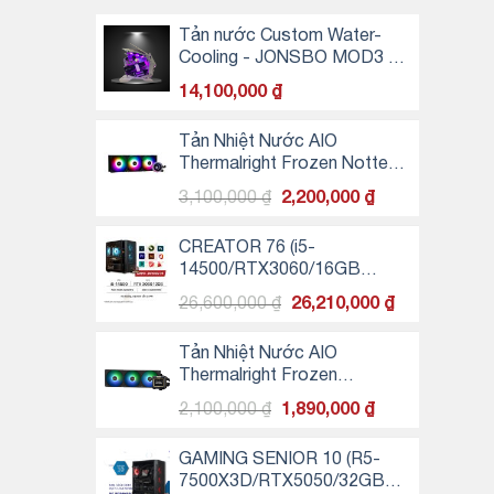
Tản nước Custom Water-
Cooling - JONSBO MOD3 -
WHITE (Option 2)
14,100,000
₫
Tản Nhiệt Nước AIO
Thermalright Frozen Notte
360 Black ARGB
Giá
Giá
3,100,000
₫
2,200,000
₫
gốc
hiện
là:
tại
CREATOR 76 (i5-
3,100,000 ₫.
là:
14500/RTX3060/16GB
2,200,000 ₫.
RAM/500GB SSD NVMe)
Giá
Giá
26,600,000
₫
26,210,000
₫
gốc
hiện
là:
tại
Tản Nhiệt Nước AIO
26,600,000 ₫.
là:
Thermalright Frozen
26,210,000 ₫
Warframe 360 BLack ARGB
Giá
Giá
2,100,000
₫
1,890,000
₫
gốc
hiện
là:
tại
GAMING SENIOR 10 (R5-
2,100,000 ₫.
là:
7500X3D/RTX5050/32GB