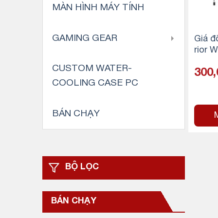
MÀN HÌNH MÁY TÍNH
GAMING GEAR
Giá đ
rior 
y arm
CUSTOM WATER-
300
COOLING CASE PC
BÁN CHẠY
BỘ LỌC
BÁN CHẠY