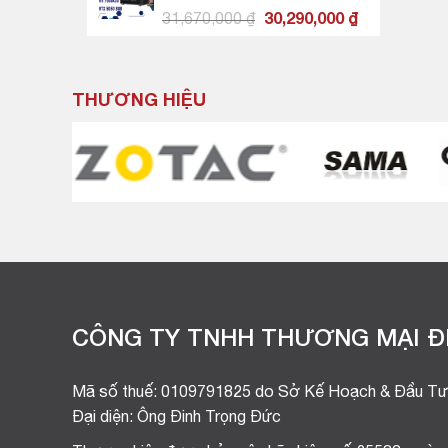
1,890,000 ₫.
RAM/500GB SSD NVMe)
Giá
Giá
31,670,000
₫
30,290,000
₫
gốc
hiện
là:
tại
31,670,000 ₫.
là:
THƯƠNG HIỆU
30,290,000 ₫
CÔNG TY TNHH THƯƠNG MẠI ĐI
Mã số thuế: 0109791825 do Sở Kế Hoạch & Đầu Tư
Đại diện: Ông Đinh Trọng Đức