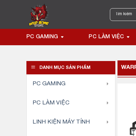
Skip
to
Tìm
kiếm:
content
PC GAMING
PC LÀM VIỆC
WAR
DANH MỤC SẢN PHẨM
PC GAMING
PC LÀM VIỆC
LINH KIỆN MÁY TÍNH