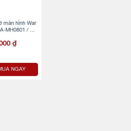
ỡ màn hình War
WA-MH0801 / Ta
 màn hình
,000
₫
MUA NGAY