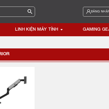
ĐĂNG NHẬP
LINH KIỆN MÁY TÍNH
GAMING GE
RIOR