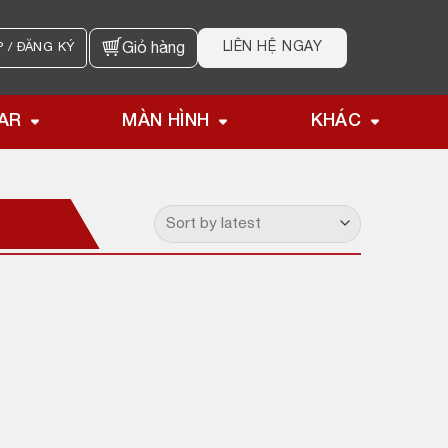
LIÊN HỆ NGAY
 / ĐĂNG KÝ
Giỏ hàng
AR
MÀN HÌNH
KHÁC