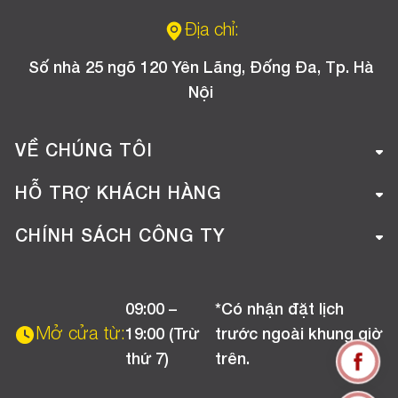
Địa chỉ:
Số nhà 25 ngõ 120 Yên Lãng, Đống Đa, Tp. Hà
Nội
VỀ CHÚNG TÔI
Giới thiệu công ty
HỖ TRỢ KHÁCH HÀNG
Tuyển dụng
Hướng dẫn mua hàng online
CHÍNH SÁCH CÔNG TY
Liên hệ
Hướng dẫn thanh toán
Chính sách đổi trả
Chương trình khuyến mãi
09:00 –
*Có nhận đặt lịch
Chính sách bảo hành
Mở cửa từ:
19:00 (Trừ
trước ngoài khung giờ
Chính sách CSKH (Doanh nghiệp)
thứ 7)
trên.
Chính sách vận chuyển, kiểm hàng