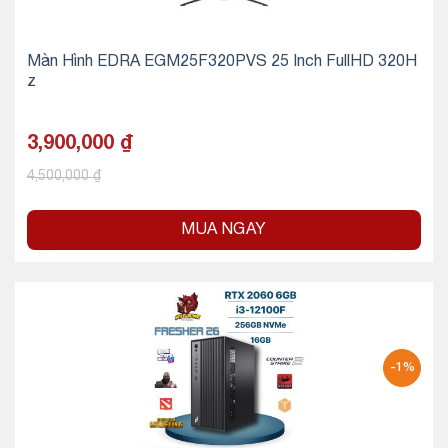
Màn Hình EDRA EGM25F320PVS 25 Inch FullHD 320H
z
3,900,000
₫
4,500,000
₫
MUA NGAY
-1%