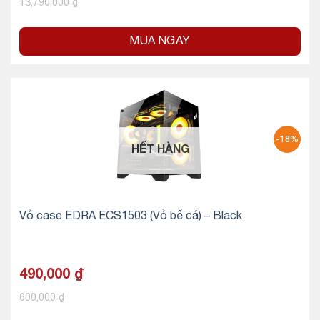
13,790,000
₫
MUA NGAY
-18%
HẾT HÀNG
Vỏ case EDRA ECS1503 (Vỏ bể cá) – Black
490,000
₫
600,000
₫