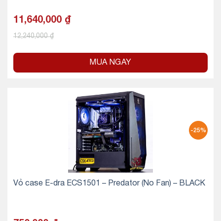
11,640,000
₫
12,240,000
₫
MUA NGAY
-25%
Vỏ case E-dra ECS1501 – Predator (No Fan) – BLACK