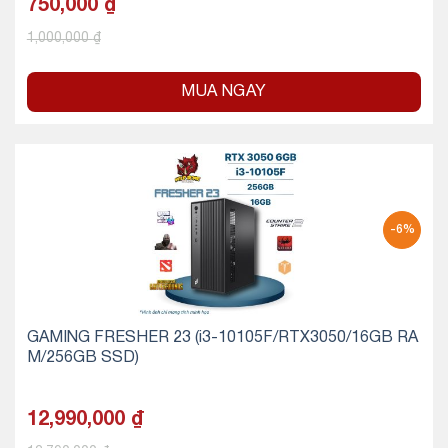
750,000
₫
1,000,000
₫
MUA NGAY
-6%
GAMING FRESHER 23 (i3-10105F/RTX3050/16GB RA
M/256GB SSD)
12,990,000
₫