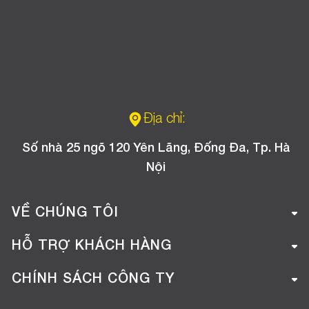
Địa chỉ:
Số nhà 25 ngõ 120 Yên Lãng, Đống Đa, Tp. Hà
Nội
VỀ CHÚNG TÔI
Giới thiệu công ty
HỖ TRỢ KHÁCH HÀNG
Tuyển dụng
Hướng dẫn mua hàng online
CHÍNH SÁCH CÔNG TY
Liên hệ
Hướng dẫn thanh toán