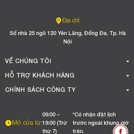
Địa chỉ:
Số nhà 25 ngõ 120 Yên Lãng, Đống Đa, Tp. Hà
Nội
VỀ CHÚNG TÔI
Giới thiệu công ty
HỖ TRỢ KHÁCH HÀNG
Tuyển dụng
Hướng dẫn mua hàng online
CHÍNH SÁCH CÔNG TY
Liên hệ
Hướng dẫn thanh toán
Chính sách đổi trả
Chương trình khuyến mãi
09:00 –
*Có nhận đặt lịch
Chính sách bảo hành
Mở cửa từ:
19:00 (Trừ
trước ngoài khung giờ
Chính sách CSKH (Doanh nghiệp)
thứ 7)
trên.